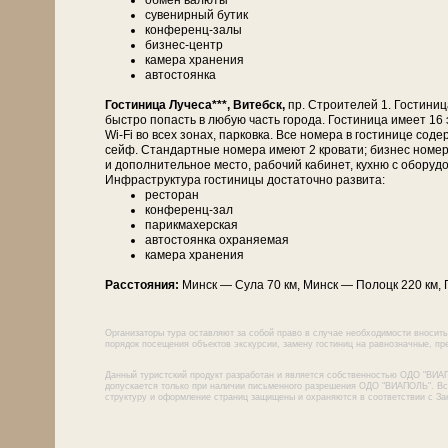
обмен валюты
сувенирный бутик
конференц-залы
бизнес-центр
камера хранения
автостоянка
Гостиница Лучеса***, Витебск,
пр. Строителей 1. Гостини
быстро попасть в любую часть города. Гостиница имеет 16 э
Wi-Fi во всех зонах, парковка. Все номера в гостинице со
сейф. Стандартные номера имеют 2 кровати; бизнес номер
и дополнительное место, рабочий кабинет, кухню с оборуд
Инфраструктура гостиницы достаточно развита:
ресторан
конференц-зал
парикмахерская
автостоянка охраняемая
камера хранения
Расстояния:
Минск — Су­ла 70 км, Минск — По­лоцк 220 км, П
Организаторы тура оставляют за собой право в случае необходимости вносить
порядок посещения объектов экскурсии, замену гостиниц на равнозначные, пре
Данный туристский продукт разработан и является собственностью ОДО "ВИА
допускается только при наличии письменного разрешения ОДО "ВИАПОЛЬ". Все
структуру и оформление страниц защищены и охраняются в соответствии с За