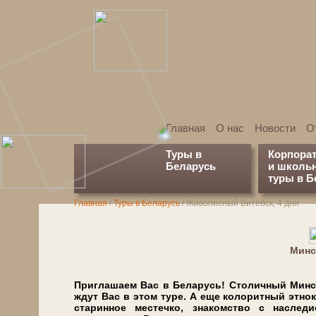
Главная
О нас
Новости
О
Туры в
Корпора
Беларусь
и школь
туры в Б
Главная
/
Туры в Беларусь
/
Живописный Витебск, 4 дня
Минс
Приглашаем Вас в Бе­ла­русь! Столичный Минск, 
ждут Вас в этом ту­ре. А еще ко­ло­рит­ный этно
ста­рин­ное ме­стеч­ко, знакомство с на­сле­ди