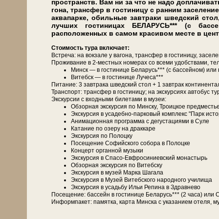
пространств. Вам ни за что не на­до до­пла­чи­вать
го­на, транс­фер в го­сти­ни­цу с ран­ним за­се­ле­н
ак­ва­пар­ке, обильные завтраки швед­ский стол
луч­ших го­сти­ни­цах БЕЛАРУСЬ*** (с бас
расположенных в самом красивом месте в центр
Сто­и­мость ту­ра вклю­ча­ет:
Встреча: на вок­за­ле у ва­го­на, транс­фер в го­сти­ни­цу, за­се­л
Про­жи­ва­ние в 2-местных но­ме­рах со все­ми удоб­ства­ми, те­л
Минск — в го­сти­ни­це Бе­ла­русь*** (с бас­сей­ном) и
Ви­тебск — в го­сти­ни­це Лучеса***
Питание: 3 зав­тра­ка швед­ский стол + 1 завтрак кон­ти­нен­та
Транс­порт: транс­фер в го­сти­ни­цу; на экс­кур­си­ях ав­то­бус ту
Экскурсии с вход­ны­ми би­ле­та­ми в му­зеи:
Об­зор­ная экскурсия по Мин­ску, Тро­иц­кое пред­ме­сть
Экс­кур­сия в усадебно-парковый ком­плекс "Парк ис­то­
Анимационная про­грам­ма с де­гу­ста­ци­я­ми в Су­ле
Ка­та­ние по озе­ру на драккаре
Экс­кур­сия по Полоцку
По­се­ще­ние Со­фий­ско­го со­бо­ра в По­лоц­ке
Концерт органной му­зы­ки
Экс­кур­сия в Спасо-Евфросиниевский мо­на­стырь
Об­зор­ная экскурсия по Ви­теб­ску
Экс­кур­сия в му­зей Мар­ка Ша­га­ла
Экс­кур­сия в Музей Витебского на­род­но­го училища
Экс­кур­сия в усадь­бу Ильи Ре­пи­на в Здрав­не­во
По­се­ще­ние: бас­сейн в го­сти­ни­це Бе­ла­русь*** (2 ча­са) 
Ин­форм­па­кет: па­мят­ка, кар­та Мин­ска с ука­за­ни­ем оте­ля, му