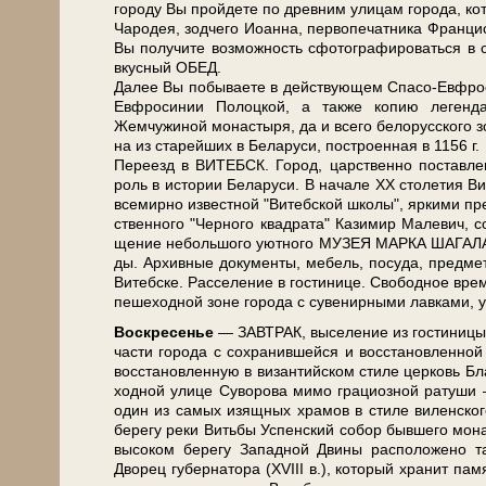
го­ро­ду Вы прой­де­те по древним ули­цам го­ро­да, ко­т
Чародея, зод­че­го Иоан­на, пер­во­пе­чат­ни­ка Фран­ц
Вы получите воз­мож­ность сфотографироваться в 
вкус­ный ОБЕД.
Да­лее Вы по­бы­ва­е­те в дей­ству­ю­щем Спасо-Ев
Ев­фро­си­нии По­лоц­кой, а так­же копию ле­ген­д
Жемчужиной мо­на­сты­ря, да и все­го бе­ло­рус­ско­го
на из ста­рей­ших в Бе­ла­ру­си, по­стро­ен­ная в 1156 г.
Пе­ре­езд в ВИТЕБСК. Город, цар­ствен­но по­став­ле
роль в ис­то­рии Бе­ла­ру­си. В на­ча­ле XX сто­ле­тия Ви
все­мир­но из­вест­ной "Ви­теб­ской шко­лы", яр­ки­ми пре
ствен­но­го "Чер­но­го квад­ра­та" Ка­зи­мир Ма­ле­вич, 
ще­ние не­боль­шо­го уют­но­го МУЗЕЯ МАРКА ШАГАЛА в 
ды. Архивные до­ку­мен­ты, ме­бель, посуда, пред­ме­
Ви­теб­ске. Расселение в го­сти­ни­це. Сво­бод­ное вре­мя
пе­ше­ход­ной зоне го­ро­да с су­ве­нир­ны­ми лав­ка­ми
Вос­кре­се­нье
— ЗАВ­ТРАК, вы­се­ле­ние из го­сти­ни­
ча­сти го­ро­да с со­хра­нив­шей­ся и вос­ста­нов­лен­
вос­ста­нов­лен­ную в ви­зан­тий­ском сти­ле цер­ковь 
ход­ной ули­це Су­во­ро­ва ми­мо грациозной ратуши —
один из са­мых изящ­ных хра­мов в сти­ле ви­лен­ско­
бе­ре­гу ре­ки Вить­бы Успен­ский со­бор быв­ше­го мо­на
вы­со­ком бе­ре­гу За­пад­ной Дви­ны рас­по­ло­же­но т
Дворец гу­бер­на­то­ра (XVIII в.), ко­то­рый хра­нит п