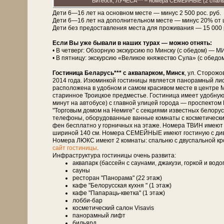
Витебск, ЛУЧЕСА*** – номера СЕМЕЙНЫЕ (2 спальн
Дети 6—16 лет на основном месте — минус 2 500 рос. руб.
Дети 6—16 лет на дополнительном месте — минус 20% от 
Дети без предоставления места для проживания — 15 000 рос
Если Вы уже бывали в наших турах — можно отнять:
• В четверг: Обзорную экскурсию по Минску (с обедом) — М
• В пятницу: экскурсию «Великое княжество Сула» (с обедо
Гостиница Беларусь*** с аквапарком, Минск
, ул. Сторожо
2014 года. Изюминкой гости­ни­цы является панорамный лиф
расположена в удобном и самом красивом месте в центре М
старинное Троицкое предместье. Гостиница имеет удобную
минут на автобусе) с главной улицей города — проспект
"Торговым домом на Немиге" с секциями известных белорусск
телефоны, оборудованные ванные комнаты с косметическими
фен бесплатно у горничных на этаже. Номера ТВИН имеют 
шириной 140 см. Номера СЕМЕЙНЫЕ имеют гостиную с дивано
Номера ЛЮКС имеют 2 комнаты: спальню с двуспальной кро
сайт гостиницы
.
Инфраструктура гостиницы очень развита:
аквапарк (бассейн с саунами, джакузи, горкой и вод
сауны
ресторан "Панорама" (22 этаж)
кафе "Белорусская кухня " (1 этаж)
кафе "Папараць-кветка" (1 этаж)
лобби-бар
косметический салон Visavis
панорамный лифт
бильярд