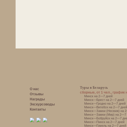
Туры в Беларусь
О нас
сборные, от 1 чел., график 
Отзывы
Минск на 2—7 дней
Награды
Минск—Брест на 2—7 дней
Минск—Гродно на 2—7 дней
Экскурсоводы
Минск—Витебск на 2—7 дне
Контакты
Минск—Замки (Несвиж) на 2
Минск—Замки (Мир) на 2—7 
Минск—Бобруйск на 2—7 дн
Минск—Пинск на 2—7 дней
Минск—Гомель на 2—7 дней