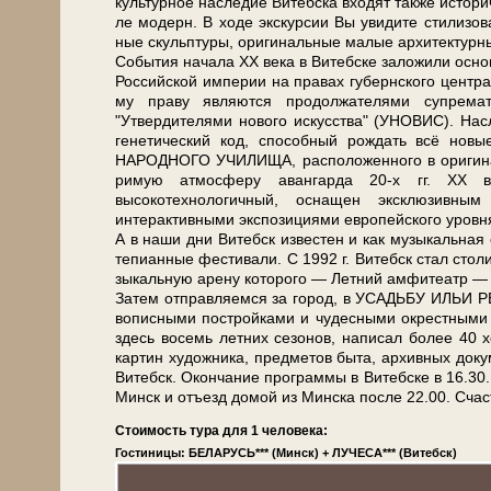
куль­тур­ное на­сле­дие Ви­теб­ска вхо­дят так­же ис­то­р
ле мо­дерн. В хо­де экс­кур­сии Вы уви­ди­те сти­ли­зо­
ные скульп­ту­ры, ори­ги­наль­ные ма­лые ар­хи­тек­тур
События на­ча­ла ХХ ве­ка в Ви­теб­ске заложили основу
Рос­сий­ской им­пе­рии на пра­вах губернского цен­тра),
му пра­ву яв­ля­ют­ся продолжателями супрема
"Утвердителями нового ис­кус­ства" (УНОВИС). Наслед
генетический код, способный рождать всё но­в
НАРОДНОГО УЧИЛИЩА, рас­по­ло­жен­но­го в оригиналь
ри­мую ат­мо­сфе­ру аван­гар­да 20-х гг. ХХ 
высокотехнологичный, осна­щен эксклюзивны
интерактивными экспозициями европейского уров­
А в на­ши дни Ви­тебск из­ве­стен и как му­зы­каль­ная
те­пи­ан­ные фе­сти­ва­ли. С 1992 г. Ви­тебск стал сто­ли
зы­каль­ную аре­ну ко­то­ро­го — Летний ам­фи­те­атр
За­тем от­прав­ля­ем­ся за го­род, в УСАДЬБУ ИЛЬИ Р
во­пис­ны­ми по­строй­ка­ми и чу­дес­ны­ми окрест­ны­
здесь во­семь летних се­зо­нов, на­пи­сал бо­лее 4
кар­тин ху­дож­ни­ка, пред­ме­тов бы­та, ар­хив­ных до
Ви­тебск. Окон­ча­ние про­грам­мы в Ви­теб­ске в 16.3
Минск и отъезд до­мой из Мин­ска по­сле 22.00. Счаст
Стоимость тура для 1 человека:
Гостиницы: БЕЛАРУСЬ*** (Минск) + ЛУЧЕСА*** (Витебск)