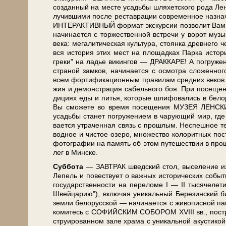
созданный на ме­сте усадь­бы шля­хет­ско­го ро­да Лен­с
лу­чив­ши­ми по­сле ре­став­ра­ции со­вре­мен­ное на­зна
ИНТЕРАКТИВНЫЙ фор­мат экс­кур­сии поз­во­лит Вам пре­в
на­чи­на­ет­ся с торжественной встре­чи у ворот му­зы­
ве­ка: мегалитическая куль­ту­ра, стоянка древ­не­г
вся ис­то­рия этих мест на площадках Парка ис­то­р
греки" на ладье викингов — ДРАККАРЕ! А погружение в с
стра­ной зам­ков, на­чи­на­ет­ся с осмот­ра сложенно
всем фортификационным правилам средних ве­ков. За­
жия и де­мон­стра­ция са­бель­но­го боя. При по­се­щ
ди­ци­ях еды и пи­тья, ко­то­рые шли­фо­ва­лись в бе­ло­
Вы смо­же­те во вре­мя по­се­ще­ния МУЗЕЯ ЛЕНСКИХ 
усадь­бы ста­нет по­гру­же­ни­ем в ча­ру­ю­щий мир, где 
ва­ет­ся утра­чен­ная связь с про­шлым. Не­спеш­ное те
вод­ное и чи­стое озе­ро, мно­же­ство ко­ло­рит­ных по­
фо­то­гра­фии на па­мять об этом пу­те­ше­ствии в про
лег в Мин­ске.
Суб­бо­та
— ЗАВ­ТРАК швед­ский стол, вы­се­ле­ние из 
Ле­пель и по­вест­ву­ет о важ­ных ис­то­ри­че­ских со­бы­т
го­су­дар­ствен­но­сти на пе­ре­ло­ме I — II ты­ся­че­л
Швей­ца­рию"), вклю­чая уни­каль­ный Бе­ре­зин­ски
зем­ли бе­ло­рус­ской — на­чи­на­ет­ся с жи­во­пис­ной п
ко­ми­тесь с СОФИЙСКИМ СОБОРОМ XVIII вв., по­стро­ен
стру­и­ро­ван­ном за­ле хра­ма с уни­каль­ной акуст