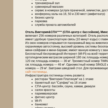
тренажерный зал
сувенирный магазин
сервис в номерах (услуги прачечной, химчистки, дост
конференц-залы на 16, 50 и 230 мест (амфитеатр)
бизнес-центр
парковка
служба проката автомобилей
Отель Виктория&СПА**** (СПА-центр с бассейном), Минс
включает 256 номеров различных категорий. Отель распол
имеет удобную транспортную связь (10 минут езды) с глав
Из окон номеров открывается панорамный вид на живописн
охраняемую автостоянку, высокий уровень системы безоп
мини-сейфами и мини-барами; имеют ванную комнату с ванн
Бесплатный беспроводной Интернет (WI-FI) на всей терри
ортопедическим матрасом шириной 180 см; площадь номе
120 см; площадь номера — 36 м
. Трехместный номер TWIN
2
см; площадь номера — 46 м
. Одноместный номер SINGLE 
2
номера — 29 м
. Завтраки шведский стол. Для проживающи
2
сайт гостиницы
.
Инфраструктура гостиницы очень развита:
ресторан "Виктория Платинум" на 1 этаже
банкетный зал "Сапфир" на 16 этаже
СПА-центр: бассейн, сауна, хамам, джакузи
салон красоты
парикмахерская
фитнес-центр
Wi-Fi
банкомат