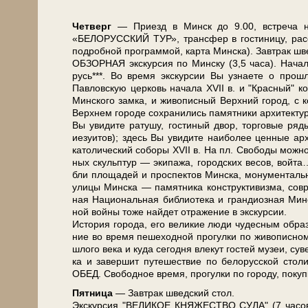
Чет­верг
— При­езд в Минск до 9.00, встре­ча на в
«БЕЛОРУССКИЙ ТУР», транс­фер в го­сти­ни­цу, рас­се­л
по­дроб­ной про­грам­мой, кар­та Мин­ска). Завтрак шв
ОБЗОРНАЯ экскурсия по Мин­ску (3,5 ча­са). Начало 
русь***. Во вре­мя экс­кур­сии Вы узна­е­те о про­шл
Павловскую цер­ковь на­ча­ла ХVII в. и "Крас­ный" ко­с
Мин­ско­го зам­ка, и жи­во­пис­ный Верх­ний го­род, с 
Верх­нем го­ро­де со­хра­ни­лись па­мят­ни­ки ар­хи­тек
Вы уви­ди­те ра­ту­шу, го­сти­ный двор, тор­го­вые ря­ды
иезуи­тов); здесь Вы уви­ди­те наи­бо­лее цен­ные ар­х
ка­то­ли­че­ский со­бо­ры ХVII в. На пл. Сво­бо­ды мож­
ных скульп­тур — эки­па­жа, го­род­ских ве­сов, вой­
бли пло­ща­дей и про­спек­тов Мин­ска, мо­ну­мен­таль­н
ули­цы Мин­ска — па­мят­ни­ка кон­ст­рук­ти­виз­ма, со
ная На­ци­о­наль­ная биб­лио­те­ка и гран­ди­оз­ная Ми
ной вой­ны то­же най­дет от­ра­же­ние в экс­кур­сии.
История го­ро­да, его ве­ли­кие лю­ди чу­дес­ным об­ра­з
ние во вре­мя пе­ше­ход­ной про­гул­ки по жи­во­пис­
шло­го ве­ка и ку­да се­год­ня вле­кут го­стей му­зеи, су
ка и за­вер­шит пу­те­ше­ствие по бе­ло­рус­ской сто­
ОБЕД. Сво­бод­ное вре­мя, про­гул­ки по го­ро­ду, по­ку
Пят­ни­ца
— Завтрак швед­ский стол.
Экс­кур­сия "ВЕЛИКОЕ КНЯЖЕСТВО СУЛА" (7 ча­сов)