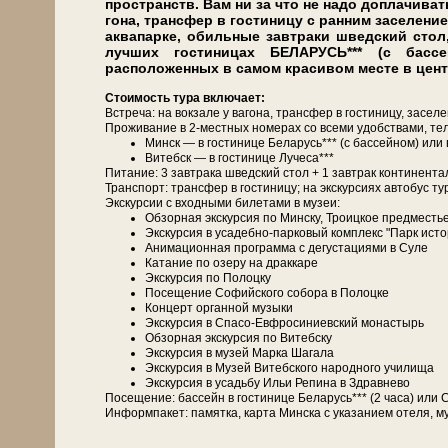
пространств. Вам ни за что не на­до до­пла­чи­вать
го­на, транс­фер в го­сти­ни­цу с ран­ним за­се­ле­н
ак­ва­пар­ке, обильные завтраки швед­ский стол
луч­ших го­сти­ни­цах БЕЛАРУСЬ*** (с бас
расположенных в самом красивом месте в центр
Сто­и­мость ту­ра вклю­ча­ет:
Встреча: на вок­за­ле у ва­го­на, транс­фер в го­сти­ни­цу, за­се­л
Про­жи­ва­ние в 2-местных но­ме­рах со все­ми удоб­ства­ми, те­л
Минск — в го­сти­ни­це Бе­ла­русь*** (с бас­сей­ном) и
Ви­тебск — в го­сти­ни­це Лучеса***
Питание: 3 зав­тра­ка швед­ский стол + 1 завтрак кон­ти­нен­та
Транс­порт: транс­фер в го­сти­ни­цу; на экс­кур­си­ях ав­то­бус ту
Экскурсии с вход­ны­ми би­ле­та­ми в му­зеи:
Об­зор­ная экскурсия по Мин­ску, Тро­иц­кое пред­ме­сть
Экс­кур­сия в усадебно-парковый ком­плекс "Парк ис­то­
Анимационная про­грам­ма с де­гу­ста­ци­я­ми в Су­ле
Ка­та­ние по озе­ру на драккаре
Экс­кур­сия по Полоцку
По­се­ще­ние Со­фий­ско­го со­бо­ра в По­лоц­ке
Концерт органной му­зы­ки
Экс­кур­сия в Спасо-Евфросиниевский мо­на­стырь
Об­зор­ная экскурсия по Ви­теб­ску
Экс­кур­сия в му­зей Мар­ка Ша­га­ла
Экс­кур­сия в Музей Витебского на­род­но­го училища
Экс­кур­сия в усадь­бу Ильи Ре­пи­на в Здрав­не­во
По­се­ще­ние: бас­сейн в го­сти­ни­це Бе­ла­русь*** (2 ча­са) 
Ин­форм­па­кет: па­мят­ка, кар­та Мин­ска с ука­за­ни­ем оте­ля, му