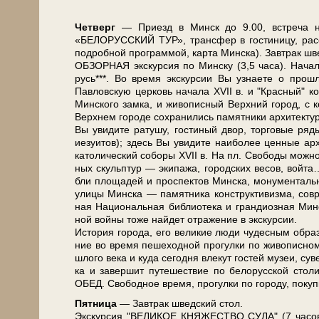
Чет­верг
— При­езд в Минск до 9.00, встре­ча на в
«БЕЛОРУССКИЙ ТУР», транс­фер в го­сти­ни­цу, рас­се­л
по­дроб­ной про­грам­мой, кар­та Мин­ска). Завтрак шв
ОБЗОРНАЯ экскурсия по Мин­ску (3,5 ча­са). Начало 
русь***. Во вре­мя экс­кур­сии Вы узна­е­те о про­шл
Павловскую цер­ковь на­ча­ла ХVII в. и "Крас­ный" ко­с
Мин­ско­го зам­ка, и жи­во­пис­ный Верх­ний го­род, с 
Верх­нем го­ро­де со­хра­ни­лись па­мят­ни­ки ар­хи­тек
Вы уви­ди­те ра­ту­шу, го­сти­ный двор, тор­го­вые ря­ды
иезуи­тов); здесь Вы уви­ди­те наи­бо­лее цен­ные ар­х
ка­то­ли­че­ский со­бо­ры ХVII в. На пл. Сво­бо­ды мож­
ных скульп­тур — эки­па­жа, го­род­ских ве­сов, вой­
бли пло­ща­дей и про­спек­тов Мин­ска, мо­ну­мен­таль­н
ули­цы Мин­ска — па­мят­ни­ка кон­ст­рук­ти­виз­ма, со
ная На­ци­о­наль­ная биб­лио­те­ка и гран­ди­оз­ная Ми
ной вой­ны то­же най­дет от­ра­же­ние в экс­кур­сии.
История го­ро­да, его ве­ли­кие лю­ди чу­дес­ным об­ра­з
ние во вре­мя пе­ше­ход­ной про­гул­ки по жи­во­пис­
шло­го ве­ка и ку­да се­год­ня вле­кут го­стей му­зеи, су
ка и за­вер­шит пу­те­ше­ствие по бе­ло­рус­ской сто­
ОБЕД. Сво­бод­ное вре­мя, про­гул­ки по го­ро­ду, по­ку
Пят­ни­ца
— Завтрак швед­ский стол.
Экс­кур­сия "ВЕЛИКОЕ КНЯЖЕСТВО СУЛА" (7 ча­сов)