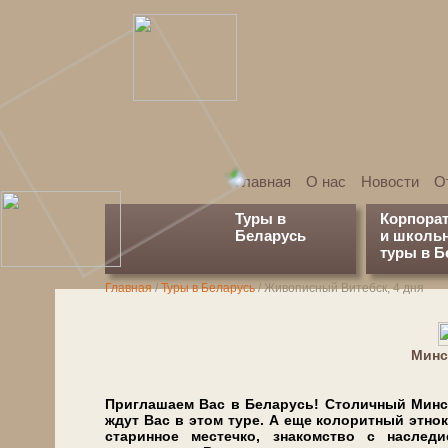
Главная
О нас
Новости
О
Туры в
Корпора
Беларусь
и школь
туры в Б
Главная
/
Туры в Беларусь
/
Живописный Витебск, 4 дня
Минс
Приглашаем Вас в Бе­ла­русь! Столичный Минск, 
ждут Вас в этом ту­ре. А еще ко­ло­рит­ный этно
ста­рин­ное ме­стеч­ко, знакомство с на­сле­ди