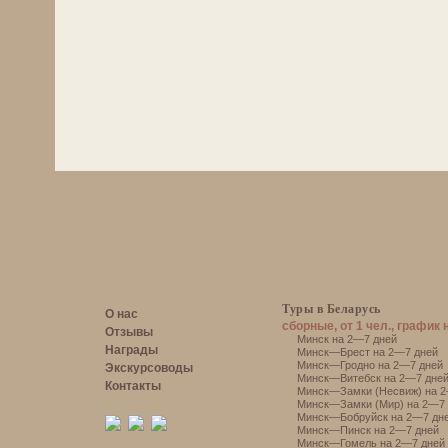
Туры в Беларусь
О нас
сборные, от 1 чел., график 
Отзывы
Минск на 2—7 дней
Награды
Минск—Брест на 2—7 дней
Минск—Гродно на 2—7 дней
Экскурсоводы
Минск—Витебск на 2—7 дне
Контакты
Минск—Замки (Несвиж) на 2
Минск—Замки (Мир) на 2—7 
Минск—Бобруйск на 2—7 дн
Минск—Пинск на 2—7 дней
Минск—Гомель на 2—7 дней