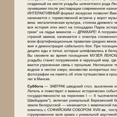
созданный на ме­сте усадь­бы шля­хет­ско­го ро­да Лен­с
лу­чив­ши­ми по­сле ре­став­ра­ции со­вре­мен­ное на­зна
ИНТЕРАКТИВНЫЙ фор­мат экс­кур­сии поз­во­лит Вам пре­в
на­чи­на­ет­ся с торжественной встре­чи у ворот му­зы­
ве­ка: мегалитическая куль­ту­ра, стоянка древ­не­г
вся ис­то­рия этих мест на площадках Парка ис­то­р
греки" на ладье викингов — ДРАККАРЕ! А погружение в с
стра­ной зам­ков, на­чи­на­ет­ся с осмот­ра сложенно
всем фортификационным правилам средних ве­ков. За­
жия и де­мон­стра­ция са­бель­но­го боя. При по­се­щ
ди­ци­ях еды и пи­тья, ко­то­рые шли­фо­ва­лись в бе­ло­
Вы смо­же­те во вре­мя по­се­ще­ния МУЗЕЯ ЛЕНСКИХ 
усадь­бы ста­нет по­гру­же­ни­ем в ча­ру­ю­щий мир, где 
ва­ет­ся утра­чен­ная связь с про­шлым. Не­спеш­ное те
вод­ное и чи­стое озе­ро, мно­же­ство ко­ло­рит­ных по­
фо­то­гра­фии на па­мять об этом пу­те­ше­ствии в про
лег в Мин­ске.
Суб­бо­та
— ЗАВ­ТРАК швед­ский стол, вы­се­ле­ние из 
Ле­пель и по­вест­ву­ет о важ­ных ис­то­ри­че­ских со­бы­т
го­су­дар­ствен­но­сти на пе­ре­ло­ме I — II ты­ся­че­л
Швей­ца­рию"), вклю­чая уни­каль­ный Бе­ре­зин­ски
зем­ли бе­ло­рус­ской — на­чи­на­ет­ся с жи­во­пис­ной п
ко­ми­тесь с СОФИЙСКИМ СОБОРОМ XVIII вв., по­стро­ен
стру­и­ро­ван­ном за­ле хра­ма с уни­каль­ной акуст