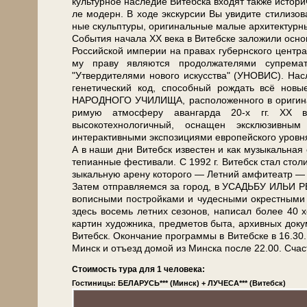
куль­тур­ное на­сле­дие Ви­теб­ска вхо­дят так­же ис­то­р
ле мо­дерн. В хо­де экс­кур­сии Вы уви­ди­те сти­ли­зо­
ные скульп­ту­ры, ори­ги­наль­ные ма­лые ар­хи­тек­тур
События на­ча­ла ХХ ве­ка в Ви­теб­ске заложили основу
Рос­сий­ской им­пе­рии на пра­вах губернского цен­тра),
му пра­ву яв­ля­ют­ся продолжателями супрема
"Утвердителями нового ис­кус­ства" (УНОВИС). Наслед
генетический код, способный рождать всё но­в
НАРОДНОГО УЧИЛИЩА, рас­по­ло­жен­но­го в оригиналь
ри­мую ат­мо­сфе­ру аван­гар­да 20-х гг. ХХ 
высокотехнологичный, осна­щен эксклюзивны
интерактивными экспозициями европейского уров­
А в на­ши дни Ви­тебск из­ве­стен и как му­зы­каль­ная
те­пи­ан­ные фе­сти­ва­ли. С 1992 г. Ви­тебск стал сто­ли
зы­каль­ную аре­ну ко­то­ро­го — Летний ам­фи­те­атр
За­тем от­прав­ля­ем­ся за го­род, в УСАДЬБУ ИЛЬИ Р
во­пис­ны­ми по­строй­ка­ми и чу­дес­ны­ми окрест­ны­
здесь во­семь летних се­зо­нов, на­пи­сал бо­лее 4
кар­тин ху­дож­ни­ка, пред­ме­тов бы­та, ар­хив­ных до
Ви­тебск. Окон­ча­ние про­грам­мы в Ви­теб­ске в 16.3
Минск и отъезд до­мой из Мин­ска по­сле 22.00. Счаст
Стоимость тура для 1 человека:
Гостиницы: БЕЛАРУСЬ*** (Минск) + ЛУЧЕСА*** (Витебск)