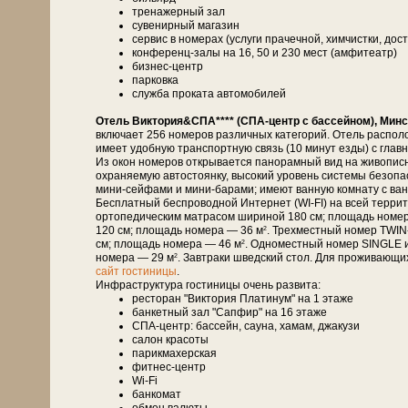
тренажерный зал
сувенирный магазин
сервис в номерах (услуги прачечной, химчистки, дост
конференц-залы на 16, 50 и 230 мест (амфитеатр)
бизнес-центр
парковка
служба проката автомобилей
Отель Виктория&СПА**** (СПА-центр с бассейном), Минс
включает 256 номеров различных категорий. Отель распол
имеет удобную транспортную связь (10 минут езды) с глав
Из окон номеров открывается панорамный вид на живописн
охраняемую автостоянку, высокий уровень системы безоп
мини-сейфами и мини-барами; имеют ванную комнату с ванн
Бесплатный беспроводной Интернет (WI-FI) на всей терри
ортопедическим матрасом шириной 180 см; площадь номе
120 см; площадь номера — 36 м
. Трехместный номер TWIN
2
см; площадь номера — 46 м
. Одноместный номер SINGLE 
2
номера — 29 м
. Завтраки шведский стол. Для проживающи
2
сайт гостиницы
.
Инфраструктура гостиницы очень развита:
ресторан "Виктория Платинум" на 1 этаже
банкетный зал "Сапфир" на 16 этаже
СПА-центр: бассейн, сауна, хамам, джакузи
салон красоты
парикмахерская
фитнес-центр
Wi-Fi
банкомат