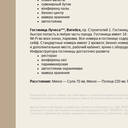
обмен валюты
сувенирный бутик
конференц-залы
бизнес-центр
камера хранения
автостоянка
Гостиница Лучеса***, Витебск,
пр. Строителей 1. Гостини
быстро попасть в любую часть города. Гостиница имеет 16 э
Wi-Fi во всех зонах, парковка. Все номера в гостинице со
сейф. Стандартные номера имеют 2 кровати; бизнес номер
и дополнительное место, рабочий кабинет, кухню с оборуд
Инфраструктура гостиницы достаточно развита:
ресторан
конференц-зал
парикмахерская
автостоянка охраняемая
камера хранения
Расстояния:
Минск — Су­ла 70 км, Минск — По­лоцк 220 км, П
Организаторы тура оставляют за собой право в случае необходимости вносить
порядок посещения объектов экскурсии, замену гостиниц на равнозначные, пре
Данный туристский продукт разработан и является собственностью ОДО "ВИА
допускается только при наличии письменного разрешения ОДО "ВИАПОЛЬ". Все
структуру и оформление страниц защищены и охраняются в соответствии с За