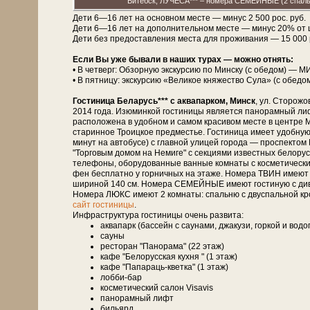
Витебск, ЛУЧЕСА*** – номера СЕМЕЙНЫЕ (2 спальн
Дети 6—16 лет на основном месте — минус 2 500 рос. руб.
Дети 6—16 лет на дополнительном месте — минус 20% от 
Дети без предоставления места для проживания — 15 000 рос
Если Вы уже бывали в наших турах — можно отнять:
• В четверг: Обзорную экскурсию по Минску (с обедом) — М
• В пятницу: экскурсию «Великое княжество Сула» (с обедо
Гостиница Беларусь*** с аквапарком, Минск
, ул. Сторожо
2014 года. Изюминкой гости­ни­цы является панорамный лиф
расположена в удобном и самом красивом месте в центре М
старинное Троицкое предместье. Гостиница имеет удобную
минут на автобусе) с главной улицей города — проспект
"Торговым домом на Немиге" с секциями известных белорусск
телефоны, оборудованные ванные комнаты с косметическими
фен бесплатно у горничных на этаже. Номера ТВИН имеют 
шириной 140 см. Номера СЕМЕЙНЫЕ имеют гостиную с дивано
Номера ЛЮКС имеют 2 комнаты: спальню с двуспальной кро
сайт гостиницы
.
Инфраструктура гостиницы очень развита:
аквапарк (бассейн с саунами, джакузи, горкой и вод
сауны
ресторан "Панорама" (22 этаж)
кафе "Белорусская кухня " (1 этаж)
кафе "Папараць-кветка" (1 этаж)
лобби-бар
косметический салон Visavis
панорамный лифт
бильярд