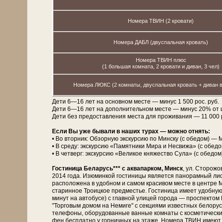
Номера ТВИН (2 кровати)
Номера ДАБЛ (двуспальная кровать)
Номера ТВИН плюс
(1 большая комната, 2 кровати и диван, 3 чел)
Номера ЛЮКС (2 комнаты, двуспальная кровать + диван в
Дети 6—16 лет на основном месте — минус 1 500 рос. руб.
Дети 6—16 лет на дополнительном месте — минус 20% от 
Дети без предоставления места для проживания — 11 000 рос
Если Вы уже бывали в наших турах — можно отнять:
• Во вторник: Обзорную экскурсию по Минску (с обедом) — 
• В среду: экскурсию «Памятники Мира и Несвижа» (с обед
• В четверг: экскурсию «Великое княжество Сула» (с обедо
Гостиница Беларусь*** с аквапарком, Минск
, ул. Сторожо
2014 года. Изюминкой гости­ни­цы является панорамный лиф
расположена в удобном и самом красивом месте в центре М
старинное Троицкое предместье. Гостиница имеет удобную
минут на автобусе) с главной улицей города — проспект
"Торговым домом на Немиге" с секциями известных белорусск
телефоны, оборудованные ванные комнаты с косметическими
фен бесплатно у горничных на этаже. Номера ТВИН имеют 