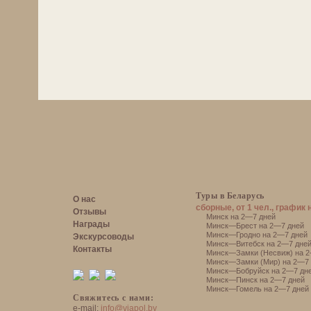
Туры в Беларусь
О нас
сборные, от 1 чел., график 
Отзывы
Минск на 2—7 дней
Награды
Минск—Брест на 2—7 дней
Минск—Гродно на 2—7 дней
Экскурсоводы
Минск—Витебск на 2—7 дне
Контакты
Минск—Замки (Несвиж) на 2
Минск—Замки (Мир) на 2—7 
Минск—Бобруйск на 2—7 дн
Минск—Пинск на 2—7 дней
Минск—Гомель на 2—7 дней
Свяжитесь с нами:
e-mail:
info@viapol.by