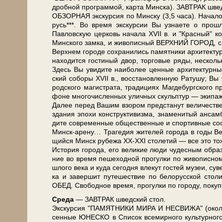
дроб­ной про­грам­мой, кар­та Мин­ска). ЗАВ­ТРАК швед
ОБЗОРНАЯ экскурсия по Мин­ску (3,5 ча­са). Начало в 
русь***. Во вре­мя экс­кур­сии Вы узна­е­те о про­шл
Павловскую цер­ковь на­ча­ла ХVII в. и "Крас­ный" ко­с
Мин­ско­го зам­ка, и жи­во­пис­ный ВЕРХНИЙ ГОРОД, с ко
Верх­нем го­ро­де со­хра­ни­лись па­мят­ни­ки ар­хи­тек
на­хо­дит­ся го­сти­ный двор, тор­го­вые ря­ды, не­сколь­
Здесь Вы уви­ди­те наи­бо­лее цен­ные ар­хи­тек­тур­ны
ский со­бо­ры ХVII в., вос­ста­нов­лен­ную Ратушу; Вы уз
род­ско­го ма­ги­стра­та, тра­ди­ци­ях Маг­де­бург­ско­
фо­не мно­го­чис­лен­ных улич­ных скульп­тур — эки­па­ж
Да­лее пе­ред Ва­шим взо­ром пред­ста­нут величестве
зда­ния эпо­хи кон­ст­рук­ти­виз­ма, зна­ме­ни­тый ан­са
ди­те со­вре­мен­ные об­ще­ствен­ные и спор­тив­ные со­
Минск-арену… Трагедия жи­те­лей го­ро­да в го­ды Ве­ли
щий­ся Минск ру­бе­жа ХХ-ХХI сто­ле­тий — все это то­же
История го­ро­да, его ве­ли­кие лю­ди чу­дес­ным об­ра­з
ние во вре­мя пе­ше­ход­ной про­гул­ки по жи­во­пис­
шло­го ве­ка и ку­да се­год­ня вле­кут го­стей му­зеи, су
ка и за­вер­шит пу­те­ше­ствие по бе­ло­рус­ской сто­
ОБЕД. Сво­бод­ное вре­мя, про­гул­ки по го­ро­ду, по­ку
Сре­да
— ЗАВ­ТРАК швед­ский стол.
Экс­кур­сия "ПАМЯТНИКИ МИРА И НЕСВИ­ЖА" (око­ло 11 
сен­ные ЮНЕСКО в Спи­сок все­мир­но­го куль­тур­но