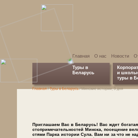
Главная
О нас
Новости
О
Туры в
Корпора
Беларусь
и школь
туры в Б
Главная
/
Туры в Беларусь
/
Минские истории, 3 дня
Приглашаем Вас в Бе­ла­русь! Вас ждет бо­га­тая э
сто­при­ме­ча­тель­но­стей Мин­ска, посещение ве­
стя­ми Парка ис­то­рии Су­ла. Вам ни за что не на