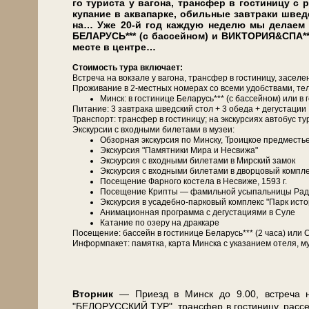
го ту­ри­ста у ва­го­на, транс­фер в го­сти­ни­цу с
купание в ак­ва­пар­ке, обильные завтраки швед­
на… Уже 20-й год каж­дую не­де­лю мы де­ла­ем э
БЕЛАРУСЬ*** (с бас­сей­ном) и ВИКТОРИЯ&СПА*
месте в центре…
Сто­и­мость ту­ра вклю­ча­ет:
Встреча на вок­за­ле у ва­го­на, транс­фер в го­сти­ни­цу, за­се­ле
Про­жи­ва­ние в 2-местных но­ме­рах со все­ми удоб­ства­ми, те­ле­
Минск: в го­сти­ни­це Бе­ла­русь*** (с бас­сей­ном) ил
Питание: 3 зав­тра­ка швед­ский стол + 3 обе­да + де­густа­ции
Транс­порт: транс­фер в го­сти­ни­цу; на экс­кур­си­ях ав­то­бус ту
Экскурсии с вход­ны­ми би­ле­та­ми в му­зеи:
Об­зор­ная экскурсия по Мин­ску, Тро­иц­кое пред­ме­сть
Экс­кур­сия "Памятники Мира и Несвижа"
Экс­кур­сия с вход­ны­ми би­ле­та­ми в Мирский за­мок
Экс­кур­сия с вход­ны­ми би­ле­та­ми в двор­цо­вый ком­пл
По­се­ще­ние Фар­но­го ко­сте­ла в Не­сви­же, 1593 г.
По­се­ще­ние Крипты — фамильной усыпальницы Рад­з
Экс­кур­сия в усадебно-парковый ком­плекс "Парк ис­то­
Анимационная про­грам­ма с де­гу­ста­ци­я­ми в Су­ле
Ка­та­ние по озе­ру на драккаре
По­се­ще­ние: бас­сейн в го­сти­ни­це Бе­ла­русь*** (2 ча­са) 
Ин­форм­па­кет: па­мят­ка, кар­та Мин­ска с ука­за­ни­ем оте­ля, му
Втор­ник
— При­езд в Минск до 9.00, встре­ча на в
"БЕЛОРУССКИЙ ТУР", транс­фер в го­сти­ни­цу, рас­се­ле­