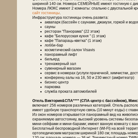
шириной 140 см. Номера СЕМЕЙНЫЕ имеют гостиную с дивано
Номера ЛЮКС имеют 2 комнаты: спальню с двуспальной кро
сайт гостиницы
.
Инфраструктура гостиницы очень развита:
аквапарк (бассейн с саунами, джакузи, горкой и вод
сауны
ресторан "Панорама" (22 этаж)
кафе "Белорусская кухня " (1 этаж)
кафе "Папараць-кветка" (1 этаж)
лобби-бар
косметический салон Visavis
панорамный лифт
бильярд
тренажерный зал
сувенирный магазин
сервис в номерах (услуги прачечной, химчистки, дост
конференц-залы на 16, 50 и 230 мест (амфитеатр)
бизнес-центр
парковка
служба проката автомобилей
Отель Виктория&СПА**** (СПА-центр с бассейном), Минс
включает 256 номеров различных категорий. Отель распол
имеет удобную транспортную связь (10 минут езды) с глав
Из окон номеров открывается панорамный вид на живописн
охраняемую автостоянку, высокий уровень системы безоп
мини-сейфами и мини-барами; имеют ванную комнату с ванн
Бесплатный беспроводной Интернет (WI-FI) на всей терри
ортопедическим матрасом шириной 180 см; площадь номе
120 см; площадь номера — 36 м
. Трехместный номер TWIN
2