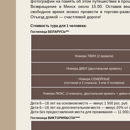
фо­то­гра­фии на па­мять об этом пу­те­ше­ствии в про
Воз­вра­ще­ние в Минск око­ло 15.00. Оста­вив ве­щ
свободное вре­мя мож­но про­ве­сти в торгово-ра
Отъ­езд до­мой — счаст­ли­вой до­ро­ги!
Стоимость тура для 1 человека:
Гостиница БЕЛАРУСЬ***
Номера ТВИН (2 кровати)
Номера ДАБЛ (двуспальная кровать)
Номера СЕМЕЙНЫЕ
(гостиная и 2 спальни, 3 или 4 человека)
Номера ЛЮКС (2 комнаты, двуспальная кровать + диван в
Дети 6—16 лет на основном месте — минус 1 500 рос. руб.
Дети 6—16 лет на дополнительном месте — минус 20% от 
Дети без предоставления места для проживания — 11 000 рос
Гостиница ВИКТОРИЯ&СПА****