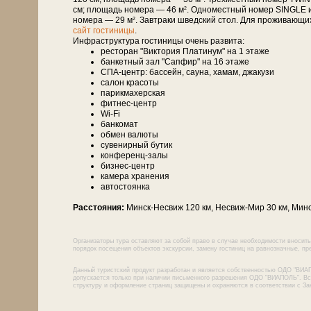
см; площадь номера — 46 м
. Одноместный номер SINGLE 
2
номера — 29 м
. Завтраки шведский стол. Для проживающи
2
сайт гостиницы
.
Инфраструктура гостиницы очень развита:
ресторан "Виктория Платинум" на 1 этаже
банкетный зал "Сапфир" на 16 этаже
СПА-центр: бассейн, сауна, хамам, джакузи
салон красоты
парикмахерская
фитнес-центр
Wi-Fi
банкомат
обмен валюты
сувенирный бутик
конференц-залы
бизнес-центр
камера хранения
автостоянка
Расстояния:
Минск-Несвиж 120 км, Несвиж-Мир 30 км, Минс
Организаторы тура оставляют за собой право в случае необходимости вносить
порядок посещения объектов экскурсии, замену гостиниц на равнозначные, пре
Данный туристский продукт разработан и является собственностью ОДО "ВИА
допускается только при наличии письменного разрешения ОДО "ВИАПОЛЬ". Все
структуру и оформление страниц защищены и охраняются в соответствии с За