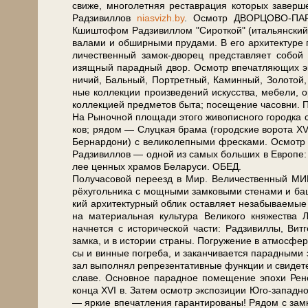
сви­же, мно­го­лет­няя ре­став­ра­ция ко­то­рых за­
Рад­зи­вил­лов
niasvizh.by
. Осмотр ДВОРЦОВО-ПАРКОВ
Кшишто­фом Рад­зи­вил­лом "Си­рот­кой" (итальянский ар
ва­ла­ми и об­шир­ны­ми пру­да­ми. В его ар­хи­тек­ту­ре 
ли­чест­вен­ный замок-дворец пред­став­ля­ет со­бой
изящ­ный па­рад­ный двор. Осмотр впе­чат­ляю­щих эк
ни­чий, Баль­ный, Порт­рет­ный, Ка­мин­ный, Зо­ло­той,
ные кол­лек­ции про­из­ве­де­ний ис­кус­ства, ме­бе­ли,
кол­лек­ци­ей пред­ме­тов бы­та; посещение ча­сов­ни.
На Рыночной пло­ща­ди это­го жи­во­пис­но­го го­род­ка с
ков; ря­дом — Слуц­кая бра­ма (го­род­ские во­ро­та 
Бер­нар­до­ни) с ве­ли­ко­леп­ны­ми фрес­ка­ми. Осмо
Рад­зи­вил­лов — одной из са­мых боль­ших в Ев­ро­пе: 
лее цен­ных хра­мов Бе­ла­ру­си. ОБЕД.
По­лу­ча­со­вой переезд в Мир. Ве­ли­чест­вен­ны
рёхугольника с мощ­ны­ми зам­ко­вы­ми сте­на­ми и баш­
кий ар­хи­тек­тур­ный об­лик остав­ля­ет не­за­бы­вае­м
на ма­те­ри­аль­ная куль­ту­ра Ве­ли­ко­го княжества Ли
начнется с ис­то­ри­че­ской ча­сти: Рад­зи­вил­лы, 
зам­ка, и в ис­то­рии стра­ны. По­гру­же­ние в ат­мо­сфе­
сы и вин­ные по­гре­ба, и за­кан­чи­ва­ет­ся парадн
зал вы­пол­нял ре­пре­зен­та­тив­ные функ­ции и сви­де­те
сла­ве. Ос­нов­ное па­рад­ное по­ме­ще­ние эпо­хи Р
кон­ца XVI в. За­тем осмотр экс­по­зи­ции Юго-запа
— яр­кие впе­чат­ле­ния га­ран­ти­ро­ва­ны! Рядом 