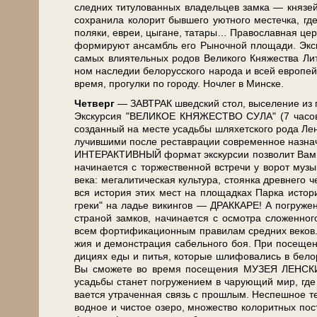
след­них ти­ту­ло­ван­ных вла­дель­цев зам­ка — кня­
со­хра­ни­ла ко­ло­рит быв­ше­го уют­но­го ме­с­теч­ка,
по­ля­ки, евреи, цы­га­не, та­та­ры… Пра­во­слав­ная цер­к
фор­ми­ру­ют ан­самбль его Рыночной пло­ща­ди. Экс­кур
са­мых вли­я­тель­ных ро­дов Ве­ли­ко­го Кня­же­ства Ли­
ном на­сле­дии бе­ло­рус­ско­го на­ро­да и всей ев­ро­
вре­мя, про­гул­ки по го­ро­ду. Ноч­лег в Мин­ске.
Чет­верг
— ЗАВ­ТРАК швед­ский стол, вы­се­ле­ние из го­
Экс­кур­сия "ВЕЛИКОЕ КНЯЖЕСТВО СУЛА" (7 ча­сов)
созданный на ме­сте усадь­бы шля­хет­ско­го ро­да Лен­с
лу­чив­ши­ми по­сле ре­став­ра­ции со­вре­мен­ное на­зна
ИНТЕРАКТИВНЫЙ фор­мат экс­кур­сии поз­во­лит Вам пре­в
на­чи­на­ет­ся с торжественной встре­чи у ворот му­зы­
ве­ка: мегалитическая куль­ту­ра, стоянка древ­не­г
вся ис­то­рия этих мест на площадках Парка ис­то­р
греки" на ладье викингов — ДРАККАРЕ! А погружение в с
стра­ной зам­ков, на­чи­на­ет­ся с осмот­ра сложенно
всем фортификационным правилам средних ве­ков. За­
жия и де­мон­стра­ция са­бель­но­го боя. При по­се­щ
ди­ци­ях еды и пи­тья, ко­то­рые шли­фо­ва­лись в бе­ло­
Вы смо­же­те во вре­мя по­се­ще­ния МУЗЕЯ ЛЕНСКИХ 
усадь­бы ста­нет по­гру­же­ни­ем в ча­ру­ю­щий мир, где 
ва­ет­ся утра­чен­ная связь с про­шлым. Не­спеш­ное те
вод­ное и чи­стое озе­ро, мно­же­ство ко­ло­рит­ных по­