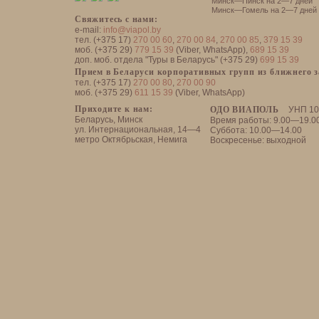
Минск—Пинск на 2—7 дней
Минск—Гомель на 2—7 дней
Свяжитесь с нами:
e-mail:
info@viapol.by
тел. (+375 17)
270 00 60
,
270 00 84
,
270 00 85
,
379 15 39
моб. (+375 29)
779 15 39
(Viber, WhatsApp),
689 15 39
доп. моб. отдела "Туры в Беларусь" (+375 29)
699 15 39
Прием в Беларуси корпоративных групп из ближнего 
тел. (+375 17)
270 00 80
,
270 00 90
моб. (+375 29)
611 15 39
(Viber, WhatsApp)
Приходите к нам:
ОДО ВИАПОЛЬ
УНП 10
Беларусь, Минск
Время работы: 9.00—19.0
ул. Интернациональная, 14—4
Суббота: 10.00—14.00
метро Октябрьская, Немига
Воскресенье: выходной