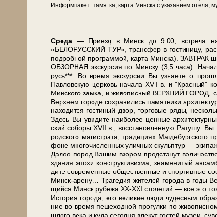
Ин­форм­па­кет: па­мят­ка, кар­та Мин­ска с ука­за­ни­ем оте­ля, му
Сре­да
— При­езд в Минск до 9.00, встре­ча на во
«БЕЛОРУССКИЙ ТУР», транс­фер в го­сти­ни­цу, рас­се­л
по­дроб­ной про­грам­мой, кар­та Мин­ска). ЗАВ­ТРАК ш
ОБЗОРНАЯ экскурсия по Мин­ску (3,5 ча­са). Начало 
русь***. Во вре­мя экс­кур­сии Вы узна­е­те о про­шл
Павловскую цер­ковь на­ча­ла ХVII в. и "Крас­ный" ко­с
Мин­ско­го зам­ка, и жи­во­пис­ный ВЕРХНИЙ ГОРОД, с ко
Верх­нем го­ро­де со­хра­ни­лись па­мят­ни­ки ар­хи­тек
на­хо­дит­ся го­сти­ный двор, тор­го­вые ря­ды, не­сколь­
Здесь Вы уви­ди­те наи­бо­лее цен­ные ар­хи­тек­тур­ны
ский со­бо­ры ХVII в., вос­ста­нов­лен­ную Ратушу; Вы уз
род­ско­го ма­ги­стра­та, тра­ди­ци­ях Маг­де­бург­ско­
фо­не мно­го­чис­лен­ных улич­ных скульп­тур — эки­па­ж
Да­лее пе­ред Ва­шим взо­ром пред­ста­нут величестве
зда­ния эпо­хи кон­ст­рук­ти­виз­ма, зна­ме­ни­тый ан­са
ди­те со­вре­мен­ные об­ще­ствен­ные и спор­тив­ные со­
Минск-арену… Трагедия жи­те­лей го­ро­да в го­ды Ве­ли
щий­ся Минск ру­бе­жа ХХ-ХХI сто­ле­тий — все это то­же
История го­ро­да, его ве­ли­кие лю­ди чу­дес­ным об­ра­з
ние во вре­мя пе­ше­ход­ной про­гул­ки по жи­во­пис­
шло­го ве­ка и ку­да се­год­ня вле­кут го­стей му­зеи, су