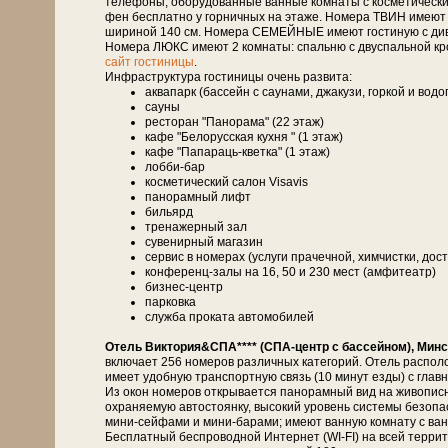
телефоны, оборудованные ванные комнаты с косметическими
фен бесплатно у горничных на этаже. Номера ТВИН имеют 
шириной 140 см. Номера СЕМЕЙНЫЕ имеют гостиную с дивано
Номера ЛЮКС имеют 2 комнаты: спальню с двуспальной кро
сайт гостиницы
.
Инфраструктура гостиницы очень развита:
аквапарк (бассейн с саунами, джакузи, горкой и вод
сауны
ресторан "Панорама" (22 этаж)
кафе "Белорусская кухня " (1 этаж)
кафе "Папараць-кветка" (1 этаж)
лобби-бар
косметический салон Visavis
панорамный лифт
бильярд
тренажерный зал
сувенирный магазин
сервис в номерах (услуги прачечной, химчистки, дост
конференц-залы на 16, 50 и 230 мест (амфитеатр)
бизнес-центр
парковка
служба проката автомобилей
Отель Виктория&СПА**** (СПА-центр с бассейном), Минс
включает 256 номеров различных категорий. Отель распол
имеет удобную транспортную связь (10 минут езды) с глав
Из окон номеров открывается панорамный вид на живописн
охраняемую автостоянку, высокий уровень системы безоп
мини-сейфами и мини-барами; имеют ванную комнату с ванн
Бесплатный беспроводной Интернет (WI-FI) на всей терри