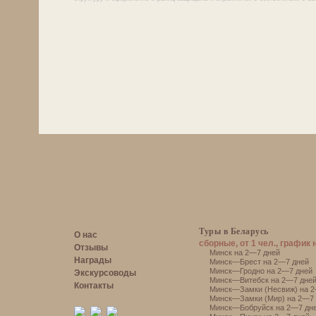
Туры в Беларусь
О нас
сборные, от 1 чел., график 
Отзывы
Минск на 2—7 дней
Награды
Минск—Брест на 2—7 дней
Минск—Гродно на 2—7 дней
Экскурсоводы
Минск—Витебск на 2—7 дне
Контакты
Минск—Замки (Несвиж) на 2
Минск—Замки (Мир) на 2—7 
Минск—Бобруйск на 2—7 дн