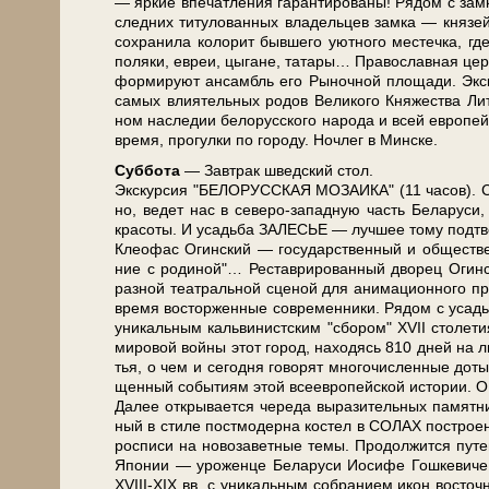
— яр­кие впе­чат­ле­ния га­ран­ти­ро­ва­ны! Рядом 
след­них ти­ту­ло­ван­ных вла­дель­цев зам­ка — кня­
со­хра­ни­ла ко­ло­рит быв­ше­го уют­но­го ме­с­теч­ка,
по­ля­ки, евреи, цы­га­не, та­та­ры… Пра­во­слав­ная цер­к
фор­ми­ру­ют ан­самбль его Рыночной пло­ща­ди. Экс­кур
са­мых вли­я­тель­ных ро­дов Ве­ли­ко­го Кня­же­ства Ли­
ном на­сле­дии бе­ло­рус­ско­го на­ро­да и всей ев­ро­
вре­мя, про­гул­ки по го­ро­ду. Ноч­лег в Мин­ске.
Суб­бо­та
— Завтрак швед­ский стол.
Экс­кур­сия "БЕЛОРУССКАЯ МОЗАИКА" (11 ча­сов). Ста
но, ве­дет нас в северо-западную часть Бе­ла­ру­си, на
кра­со­ты. И усадь­ба ЗАЛЕСЬЕ — луч­шее то­му под­тв
Клео­фас Огин­ский — го­су­дар­ствен­ный и об­ще­ствен­
ние с родиной"… Ре­ста­ври­ро­ван­ный дво­рец Огин­ско­
раз­ной те­ат­раль­ной сце­ной для ани­ма­ци­он­но­го п
вре­мя вос­тор­жен­ные со­вре­мен­ни­ки. Рядом с усадь
уни­каль­ным каль­ви­нист­ским "сбо­ром" XVII сто­ле­
ми­ро­вой вой­ны этот го­род, на­хо­дясь 810 дней на ли
тья, о чем и се­год­ня го­во­рят мно­го­чис­лен­ные до­т
щен­ный со­бы­ти­ям этой все­ев­ро­пей­ской ис­то­рии. 
Да­лее от­кры­ва­ет­ся че­ре­да вы­ра­зи­тель­ных па­мят­
ный в сти­ле пост­мо­дер­на ко­стел в СОЛАХ по­стро­ен 
рос­пи­си на но­во­за­вет­ные те­мы. Продолжится пу­те
Япо­нии — уро­жен­це Бе­ла­ру­си Иоси­фе Гош­ке­ви­ч
ХVIII-XIX вв. с уни­каль­ным со­бра­ни­ем икон вос­точ­