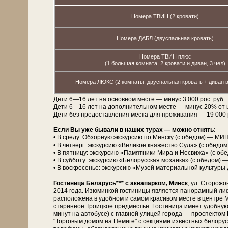
Номера ТВИН (2 кровати)
Номера ДАБЛ (двуспальная кровать)
Номера ТВИН плюс
(1 большая комната, 2 кровати и диван, 3 чел)
Номера ЛЮКС (2 комнаты, двуспальная кровать + диван в
Дети 6—16 лет на основном месте — минус 3 000 рос. руб.
Дети 6—16 лет на дополнительном месте — минус 20% от 
Дети без предоставления места для проживания — 19 000 рос
Если Вы уже бывали в наших турах — можно отнять:
• В среду: Обзорную экскурсию по Минску (с обедом) — МИН
• В четверг: экскурсию «Великое княжество Сула» (с обедо
• В пятницу: экскурсию «Памятники Мира и Несвижа» (с об
• В субботу: экскурсию «Белорусская мозаика» (с обедом) 
• В воскресенье: экскурсию «Музей материальной культуры 
Гостиница Беларусь*** с аквапарком, Минск
, ул. Сторожо
2014 года. Изюминкой гости­ни­цы является панорамный лиф
расположена в удобном и самом красивом месте в центре М
старинное Троицкое предместье. Гостиница имеет удобную
минут на автобусе) с главной улицей города — проспект
"Торговым домом на Немиге" с секциями известных белорусск