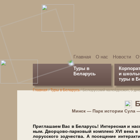
Главная
О нас
Новости
О
Туры в
Корпора
Беларусь
и школь
туры в Б
Главная
/
Туры в Беларусь
/
Белорусский калейдоскоп, 5 дн
Б
Минск — Парк истории Сула 
Приглашаем Вас в Бе­ла­русь! Интересная и насыще
ным. Дворцово-парковый ком­плекс XVI ве­ка в 
ло­рус­ско­го зод­че­ства. А посещение ин­тер­ак