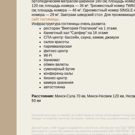
ортопедическим матрасом шириной 180 см; площадь номе
120 см; площадь номера — 36 м
. Трехместный номер TWIN
2
см; площадь номера — 46 м
. Одноместный номер SINGLE 
2
номера — 29 м
. Завтраки шведский стол. Для проживающи
2
сайт гостиницы
.
Инфраструктура гостиницы очень развита:
ресторан "Виктория Платинум" на 1 этаже
банкетный зал "Сапфир" на 16 этаже
СПА-центр: бассейн, сауна, хамам, джакузи
салон красоты
парикмахерская
фитнес-центр
Wi-Fi
банкомат
обмен валюты
сувенирный бутик
конференц-залы
бизнес-центр
камера хранения
автостоянка
Расстояния:
Минск-Сула 70 км, Минск-Несвиж 120 км, Несви
60 км
Организаторы тура оставляют за собой право в случае необходимости вносить
порядок посещения объектов экскурсии, замену гостиниц на равнозначные, пре
Данный туристский продукт разработан и является собственностью ОДО "ВИА
допускается только при наличии письменного разрешения ОДО "ВИАПОЛЬ". Все
структуру и оформление страниц защищены и охраняются в соответствии с За