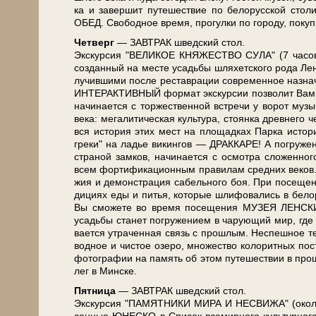
ка и за­вер­шит пу­те­ше­ствие по бе­ло­рус­ской сто­
ОБЕД. Сво­бод­ное вре­мя, про­гул­ки по го­ро­ду, по­ку
Чет­верг
— ЗАВ­ТРАК швед­ский стол.
Экс­кур­сия "ВЕЛИКОЕ КНЯЖЕСТВО СУЛА" (7 ча­сов)
созданный на ме­сте усадь­бы шля­хет­ско­го ро­да Лен­с
лу­чив­ши­ми по­сле ре­став­ра­ции со­вре­мен­ное на­зна
ИНТЕРАКТИВНЫЙ фор­мат экс­кур­сии поз­во­лит Вам пре­в
на­чи­на­ет­ся с торжественной встре­чи у ворот му­зы­
ве­ка: мегалитическая куль­ту­ра, стоянка древ­не­г
вся ис­то­рия этих мест на площадках Парка ис­то­р
греки" на ладье викингов — ДРАККАРЕ! А погружение в с
стра­ной зам­ков, на­чи­на­ет­ся с осмот­ра сложенно
всем фортификационным правилам средних ве­ков. За­
жия и де­мон­стра­ция са­бель­но­го боя. При по­се­щ
ди­ци­ях еды и пи­тья, ко­то­рые шли­фо­ва­лись в бе­ло­
Вы смо­же­те во вре­мя по­се­ще­ния МУЗЕЯ ЛЕНСКИХ 
усадь­бы ста­нет по­гру­же­ни­ем в ча­ру­ю­щий мир, гд
ва­ет­ся утра­чен­ная связь с про­шлым. Не­спеш­ное те
вод­ное и чи­стое озе­ро, мно­же­ство ко­ло­рит­ных по­
фо­то­гра­фии на па­мять об этом пу­те­ше­ствии в про
лег в Мин­ске.
Пят­ни­ца
— ЗАВ­ТРАК швед­ский стол.
Экс­кур­сия "ПАМЯТНИКИ МИРА И НЕСВИ­ЖА" (око­ло 11 