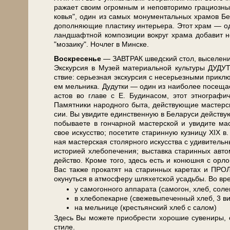
ра­жа­ет сво­им огром­ным и не­по­вто­ри­мо гра­ци­оз­
ко­вья", один из са­мых мо­ну­мен­таль­ных хра­мов Бе­ла­
до­пол­ня­ю­щие пла­сти­ку ин­те­рье­ра. Этот храм — о
ланд­шафт­ной ком­по­зи­ции вокруг хра­ма до­ба­вит н
"мо­за­и­ку". Ноч­лег в Мин­ске.
Вос­кре­се­нье
— ЗАВ­ТРАК швед­ский стол, вы­се­ле­ние 
Экс­кур­сия в Музей ма­те­ри­аль­ной куль­ту­ры ДУД
ствие: се­рьез­ная экскурсия с не­серь­ез­ны­ми при­клю­ч
ем мель­ни­ка. Ду­дутки — один из наи­бо­лее по­се­щае­
а­стов во гла­ве с Е. Бу­ди­на­сом, этот эт­но­гра­ф
Памятники на­род­но­го бы­та, дей­ствую­щие ма­стер­с
сии. Вы уви­ди­те един­ствен­ную в Бе­ла­ру­си дей­ству­
по­бы­ва­е­те в гон­чар­ной ма­стер­ской и уви­ди­те м
свое ис­кус­ство; по­се­ти­те ста­рин­ную куз­ни­цу XIX 
ная ма­стер­ская сто­ляр­но­го ис­кус­ства с уди­ви­тель­
ис­то­ри­ей хле­бо­пе­че­ния; вы­став­ка ста­рин­ных ав­
дей­ство. Кро­ме то­го, здесь есть и ко­нюш­ня с ор­лов
Вас так­же про­ка­тят на ста­рин­ных ка­ре­тах и ПРОЛЕ
оку­нуть­ся в ат­мо­сфе­ру шля­хет­ской усадь­бы. Во 
у самогонного аппарата (самогон, хлеб, соле
в хлебопекарне (свежевыпеченный хлеб, 3 ви
на мельнице (крестьянский хлеб с салом)
Здесь Вы мо­же­те при­об­ре­сти хо­ро­шие су­ве­ни­ры,
сти­ле.