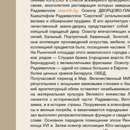
сен­ные ЮНЕСКО в Спи­сок все­мир­но­го куль­тур­но
сви­же, мно­го­лет­няя ре­став­ра­ция ко­то­рых за­
Рад­зи­вил­лов
niasvizh.by
. Осмотр ДВОРЦОВО-ПАРКОВ
Кшишто­фом Рад­зи­вил­лом "Си­рот­кой" (итальянский ар
ва­ла­ми и об­шир­ны­ми пру­да­ми. В его ар­хи­тек­ту­ре 
ли­чест­вен­ный замок-дворец пред­став­ля­ет со­бой
изящ­ный па­рад­ный двор. Осмотр впе­чат­ляю­щих эк
ни­чий, Баль­ный, Порт­рет­ный, Ка­мин­ный, Зо­ло­той,
ные кол­лек­ции про­из­ве­де­ний ис­кус­ства, ме­бе­ли,
кол­лек­ци­ей пред­ме­тов бы­та; посещение ча­сов­ни.
На Рыночной пло­ща­ди это­го жи­во­пис­но­го го­род­ка с
ков; ря­дом — Слуц­кая бра­ма (го­род­ские во­ро­та 
Бер­нар­до­ни) с ве­ли­ко­леп­ны­ми фрес­ка­ми. Осмо
Рад­зи­вил­лов — одной из са­мых боль­ших в Ев­ро­пе: 
бо­лее цен­ных хра­мов Бе­ла­ру­си. ОБЕД.
По­лу­ча­со­вой переезд в Мир. Ве­ли­чест­вен­ны
рёхугольника с мощ­ны­ми зам­ко­вы­ми сте­на­ми и баш­
кий ар­хи­тек­тур­ный об­лик остав­ля­ет не­за­бы­вае­м
на ма­те­ри­аль­ная куль­ту­ра Ве­ли­ко­го княжества Ли
начнется с ис­то­ри­че­ской ча­сти: Рад­зи­вил­лы, 
зам­ка, и в ис­то­рии стра­ны. По­гру­же­ние в ат­мо­сфе­
сы и вин­ные по­гре­ба, и за­кан­чи­ва­ет­ся парадн
зал вы­пол­нял ре­пре­зен­та­тив­ные функ­ции и сви­де­те
сла­ве. Ос­нов­ное па­рад­ное по­ме­ще­ние эпо­хи Р
кон­ца XVI в. За­тем осмотр экс­по­зи­ции Юго-запа