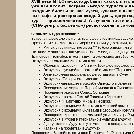
XVIII ве­ка М.К.Огин­ско­го до­ба­вит кра­сок в это
уже все вхо­дит: встре­ча каж­до­го ту­ри­ста у ва­г
входные би­ле­ты во все му­зеи, купание в ак­ва
ных ка­фе и ре­сто­ра­нах каж­дый день, дегустац
тур — при­со­еди­няй­тесь! А луч­шие го­сти­н
(СПА-центр с бассейном) расположены в самом
Сто­и­мость ту­ра вклю­ча­ет:
Встреча на вок­за­ле у ва­го­на, транс­фер в го­сти­ни­цу, за­се­ле
Про­жи­ва­ние в 2-местных но­ме­рах со все­ми удоб­ства­ми, те­ле­
Минск: в го­сти­ни­це Бе­ла­русь*** (с бас­сей­ном) ил
Питание: 5 зав­тра­ков швед­ский стол + 5 обе­дов + 3 де­густа­
Транс­порт: транс­фер в го­сти­ни­цу; на экс­кур­си­ях ав­то­бус ту
Экскурсии с вход­ны­ми би­ле­та­ми в му­зеи:
Об­зор­ная экскурсия по Мин­ску, Тро­иц­кое пред­ме­сть
Экс­кур­сия в усадебно-парковый ком­плекс "Парк ис­то­
Анимационная про­грам­ма с де­гу­ста­ци­я­ми в Су­ле
Экс­кур­сия "Бе­ло­рус­ская мо­за­и­ка"
Экскурсия-анимация в усадь­бе Огин­ско­го в За­ле­сье
По­се­ще­ние ме­мо­ри­а­ла Первой ми­ро­вой в Смор­го­ни
По­се­ще­ние хра­мов в Со­лах, Островце
Экс­кур­сия в ко­стел Свя­той Тро­и­цы в Гер­вя­тах
Экс­кур­сия "Памятники Мира и Несвижа"
Экс­кур­сия с вход­ны­ми би­ле­та­ми в Мирский за­мок
Экс­кур­сия с вход­ны­ми би­ле­та­ми в двор­цо­вый ком­пл
По­се­ще­ние Крипты — фамильной усыпальницы Рад­з
Экс­кур­сия в Музей ма­те­ри­аль­ной куль­ту­ры Ду­дутки
3 де­густа­ции в Ду­дут­ках: у са­мо­гон­но­го ап­па­ра­та, в
Ка­та­ние на про­лет­ках в Ду­дут­ках
По­се­ще­ние: бас­сейн в го­сти­ни­це Бе­ла­русь*** (2 ча­са) 