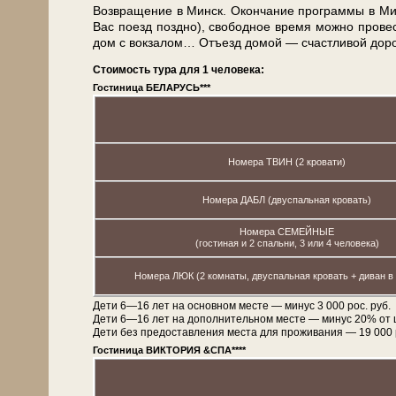
Воз­вра­ще­ние в Минск. Окон­ча­ние про­грам­мы в Мин­
Вас по­езд позд­но), свободное вре­мя мож­но про­в
дом с вок­за­лом… Отъ­езд до­мой — счаст­ли­вой до­ро
Стоимость тура для 1 человека:
Гостиница БЕЛАРУСЬ***
Номера ТВИН (2 кровати)
Номера ДАБЛ (двуспальная кровать)
Номера СЕМЕЙНЫЕ
(гостиная и 2 спальни, 3 или 4 человека)
Номера ЛЮК (2 комнаты, двуспальная кровать + диван в 
Дети 6—16 лет на основном месте — минус 3 000 рос. руб.
Дети 6—16 лет на дополнительном месте — минус 20% от 
Дети без предоставления места для проживания — 19 000 рос
Гостиница ВИКТОРИЯ &СПА****