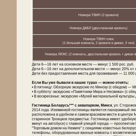
Номера ТВИН (2 кровати)
Номера ДАБЛ (двуспальная кровать)
Номера ТВИН плюс
(1 большая комната, 2 кровати и диван, 3 чел)
Номера ЛЮКС (2 комнаты, двуспальная кровать + диван в
Дети 6—16 лет на основном месте — минус 1 500 рос. руб.
Дети 6—16 лет на дополнительном месте — минус 20% от 
Дети без предоставления места для проживания — 11 000 рос
Если Вы уже бывали в наших турах — можно отнять:
• В пятницу: Обзорную экскурсию по Минску (с обедом) — М
• В субботу: экскурсию «Памятники Мира и Несвижа» (с об
• В воскресенье: экскурсию «Музей материальной культуры 
Гостиница Беларусь*** с аквапарком, Минск
, ул. Сторожо
2014 года. Изюминкой гости­ни­цы является панорамный лиф
расположена в удобном и самом красивом месте в центре М
старинное Троицкое предместье. Гостиница имеет удобную
минут на автобусе) с главной улицей города — проспект
"Торговым домом на Немиге" с секциями известных белорусск
телефоны, оборудованные ванные комнаты с косметическими