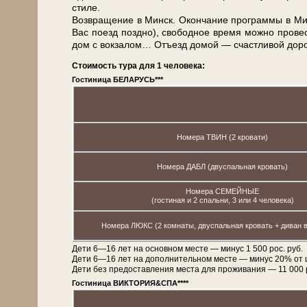
сти­ле.
Воз­вра­ще­ние в Минск. Окон­ча­ние про­грам­мы в Мин­
Вас по­езд позд­но), свободное вре­мя мож­но про­в
дом с вок­за­лом… Отъ­езд до­мой — счаст­ли­вой до­ро
Стоимость тура для 1 человека:
Гостиница БЕЛАРУСЬ***
Номера ТВИН (2 кровати)
Номера ДАБЛ (двуспальная кровать)
Номера СЕМЕЙНЫЕ
(гостиная и 2 спальни, 3 или 4 человека)
Номера ЛЮКС (2 комнаты, двуспальная кровать + диван в
Дети 6—16 лет на основном месте — минус 1 500 рос. руб.
Дети 6—16 лет на дополнительном месте — минус 20% от 
Дети без предоставления места для проживания — 11 000 рос
Гостиница ВИКТОРИЯ&СПА****