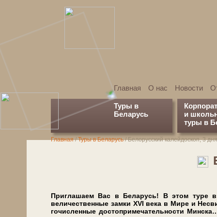
Главная
О нас
Новости
О
Туры в
Корпора
Беларусь
и школь
туры в Б
Главная
/
Туры в Беларусь
/
Белорусский калейдоскоп, 3 дн
Приглашаем Вас в Бе­ла­русь! В этом ту­ре вме
величественные зам­ки XVI ве­ка в Мире и Не­сви­ж
го­чис­лен­ные до­сто­при­ме­ча­тель­но­сти Мин­