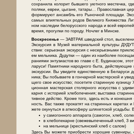
со­хра­ни­ла ко­ло­рит быв­ше­го уют­но­го ме­с­теч­ка,
по­ля­ки, евреи, цы­га­не, та­та­ры… Пра­во­слав­ная цер­к
фор­ми­ру­ют ан­самбль его Рыночной пло­ща­ди. Экс­кур
са­мых вли­я­тель­ных ро­дов Ве­ли­ко­го Кня­же­ства Ли­
ном на­сле­дии бе­ло­рус­ско­го на­ро­да и всей ев­ро­
вре­мя, про­гул­ки по го­ро­ду. Ноч­лег в Мин­ске.
Вос­кре­се­нье
— ЗАВ­ТРАК швед­ский стол, вы­се­ле­ние 
Экс­кур­сия в Музей ма­те­ри­аль­ной куль­ту­ры ДУД
ствие: се­рьез­ная экскурсия с не­серь­ез­ны­ми при­клю­ч
ем мель­ни­ка. Ду­дутки — один из наи­бо­лее по­се­щае
ра­ни­я­ми эн­ту­зи­а­стов во гла­ве с Е. Бу­ди­на­сом, э
ла­ру­си! Памятники на­род­но­го бы­та, дей­ствую­щие 
экс­кур­сии. Вы уви­ди­те един­ствен­ную в Бе­ла­ру­си 
ни­ка; Вы по­бы­ва­е­те в гон­чар­ной ма­стер­ской и уви­
ще­го свое ис­кус­ство; по­се­ти­те ста­рин­ную куз­ни­ц
ци­он­ная ма­стер­ская сто­ляр­но­го ис­кус­ства с уди­ви
кар­ня с ис­то­ри­ей хле­бо­пе­че­ния; вы­став­ка ста­рин
тив­ное дей­ство. Кро­ме то­го, здесь есть и ко­нюш­ня с
ность. Вас так­же про­ка­тят на ста­рин­ных ка­ре­тах 
же­те оку­нуть­ся в ат­мо­сфе­ру шля­хет­ской усадь­бы
у самогонного аппарата (самогон, хлеб, соле
в хлебопекарне (свежевыпеченный хлеб, 3 ви
на мельнице (крестьянский хлеб с салом)
Здесь Вы мо­же­те при­об­ре­сти хо­ро­шие су­ве­ни­ры,