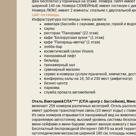
фен бесплатно у горничных на этаже. Номера ТВИН имеют 
шириной 140 см. Номера СЕМЕЙНЫЕ имеют гостиную с дивано
Номера ЛЮКС имеют 2 комнаты: спальню с двуспальной кро
сайт гостиницы
.
Инфраструктура гостиницы очень развита:
аквапарк (бассейн с саунами, джакузи, горкой и вод
сауны
ресторан "Панорама" (22 этаж)
кафе "Белорусская кухня " (1 этаж)
кафе "Папараць-кветка" (1 этаж)
лобби-бар
косметический салон Visavis
панорамный лифт
бильярд
тренажерный зал
сувенирный магазин
сервис в номерах (услуги прачечной, химчистки, дост
конференц-залы на 16, 50 и 230 мест (амфитеатр)
бизнес-центр
парковка
служба проката автомобилей
Отель Виктория&СПА**** (СПА-центр с бассейном), Минс
включает 256 номеров различных категорий. Отель распол
имеет удобную транспортную связь (10 минут езды) с глав
Из окон номеров открывается панорамный вид на живописн
охраняемую автостоянку, высокий уровень системы безоп
мини-сейфами и мини-барами; имеют ванную комнату с ванн
Бесплатный беспроводной Интернет (WI-FI) на всей терри
ортопедическим матрасом шириной 180 см; площадь номе