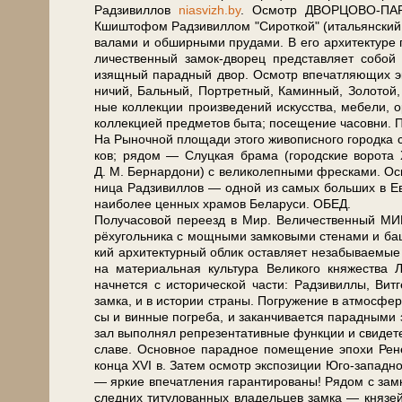
Рад­зи­вил­лов
niasvizh.by
. Осмотр ДВОРЦОВО-ПАРКОВ
Кшишто­фом Рад­зи­вил­лом "Си­рот­кой" (итальянский ар­
ва­ла­ми и об­шир­ны­ми пру­да­ми. В его ар­хи­тек­ту­ре 
ли­чест­вен­ный замок-дворец пред­став­ля­ет со­бой
изящ­ный па­рад­ный двор. Осмотр впе­чат­ляю­щих эк
ни­чий, Баль­ный, Порт­рет­ный, Ка­мин­ный, Зо­ло­той,
ные кол­лек­ции про­из­ве­де­ний ис­кус­ства, ме­бе­ли,
кол­лек­ци­ей пред­ме­тов бы­та; посещение ча­сов­ни.
На Рыночной пло­ща­ди это­го жи­во­пис­но­го го­род­ка с
ков; ря­дом — Слуц­кая бра­ма (го­род­ские во­ро­т
Д. М. Бер­нар­до­ни) с ве­ли­ко­леп­ны­ми фрес­ка­ми
ни­ца Рад­зи­вил­лов — одной из са­мых боль­ших в Ев­
наи­бо­лее цен­ных хра­мов Бе­ла­ру­си. ОБЕД.
По­лу­ча­со­вой переезд в Мир. Ве­ли­чест­вен­ны
рёхугольника с мощ­ны­ми зам­ко­вы­ми сте­на­ми и баш­
кий ар­хи­тек­тур­ный об­лик остав­ля­ет не­за­бы­вае­м
на ма­те­ри­аль­ная куль­ту­ра Ве­ли­ко­го княжества Ли
начнется с ис­то­ри­че­ской ча­сти: Рад­зи­вил­лы, 
зам­ка, и в ис­то­рии стра­ны. По­гру­же­ние в ат­мо­сфе­
сы и вин­ные по­гре­ба, и за­кан­чи­ва­ет­ся парадн
зал вы­пол­нял ре­пре­зен­та­тив­ные функ­ции и сви­де­те
сла­ве. Ос­нов­ное па­рад­ное по­ме­ще­ние эпо­хи Р
кон­ца XVI в. За­тем осмотр экс­по­зи­ции Юго-запа
— яр­кие впе­чат­ле­ния га­ран­ти­ро­ва­ны! Рядом 
след­них ти­ту­ло­ван­ных вла­дель­цев зам­ка — кня­