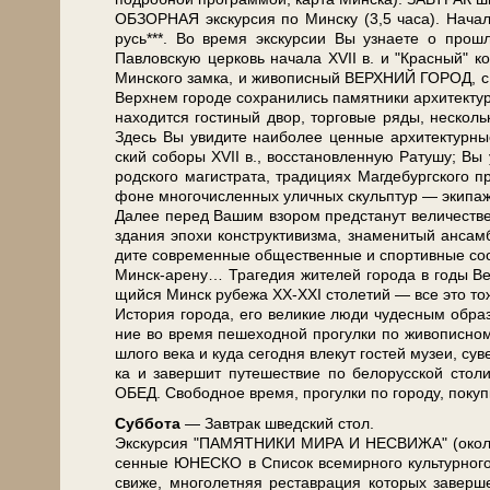
ОБЗОРНАЯ экскурсия по Мин­ску (3,5 ча­са). Начало 
русь***. Во вре­мя экс­кур­сии Вы узна­е­те о про­шл
Павловскую цер­ковь на­ча­ла ХVII в. и "Крас­ный" ко­с
Мин­ско­го зам­ка, и жи­во­пис­ный ВЕРХНИЙ ГОРОД, с ко
Верх­нем го­ро­де со­хра­ни­лись па­мят­ни­ки ар­хи­тек
на­хо­дит­ся го­сти­ный двор, тор­го­вые ря­ды, не­сколь­
Здесь Вы уви­ди­те наи­бо­лее цен­ные ар­хи­тек­тур­ны
ский со­бо­ры ХVII в., вос­ста­нов­лен­ную Ратушу; Вы уз
род­ско­го ма­ги­стра­та, тра­ди­ци­ях Маг­де­бург­ско­
фо­не мно­го­чис­лен­ных улич­ных скульп­тур — эки­па­ж
Да­лее пе­ред Ва­шим взо­ром пред­ста­нут величестве
зда­ния эпо­хи кон­ст­рук­ти­виз­ма, зна­ме­ни­тый ан­са
ди­те со­вре­мен­ные об­ще­ствен­ные и спор­тив­ные со­
Минск-арену… Трагедия жи­те­лей го­ро­да в го­ды Ве­ли
щий­ся Минск ру­бе­жа ХХ-ХХI сто­ле­тий — все это то­же
История го­ро­да, его ве­ли­кие лю­ди чу­дес­ным об­ра­з
ние во вре­мя пе­ше­ход­ной про­гул­ки по жи­во­пис­
шло­го ве­ка и ку­да се­год­ня вле­кут го­стей му­зеи, су
ка и за­вер­шит пу­те­ше­ствие по бе­ло­рус­ской сто­
ОБЕД. Сво­бод­ное вре­мя, про­гул­ки по го­ро­ду, по­ку
Суб­бо­та
— Завтрак швед­ский стол.
Экс­кур­сия "ПАМЯТНИКИ МИРА И НЕСВИ­ЖА" (око­ло 11 
сен­ные ЮНЕСКО в Спи­сок все­мир­но­го куль­тур­но
сви­же, мно­го­лет­няя ре­став­ра­ция ко­то­рых за­