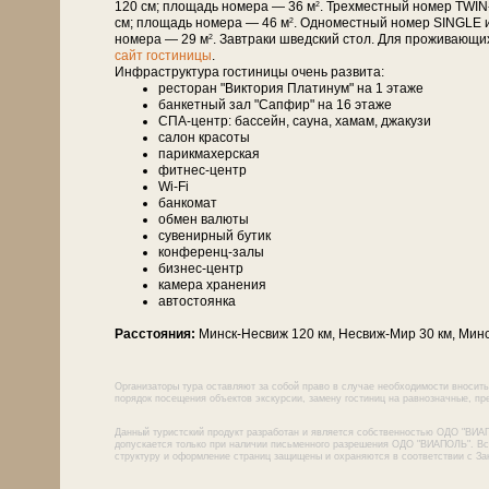
120 см; площадь номера — 36 м
. Трехместный номер TWIN
2
см; площадь номера — 46 м
. Одноместный номер SINGLE 
2
номера — 29 м
. Завтраки шведский стол. Для проживающи
2
сайт гостиницы
.
Инфраструктура гостиницы очень развита:
ресторан "Виктория Платинум" на 1 этаже
банкетный зал "Сапфир" на 16 этаже
СПА-центр: бассейн, сауна, хамам, джакузи
салон красоты
парикмахерская
фитнес-центр
Wi-Fi
банкомат
обмен валюты
сувенирный бутик
конференц-залы
бизнес-центр
камера хранения
автостоянка
Расстояния:
Минск-Несвиж 120 км, Несвиж-Мир 30 км, Минс
Организаторы тура оставляют за собой право в случае необходимости вносить
порядок посещения объектов экскурсии, замену гостиниц на равнозначные, пре
Данный туристский продукт разработан и является собственностью ОДО "ВИА
допускается только при наличии письменного разрешения ОДО "ВИАПОЛЬ". Все
структуру и оформление страниц защищены и охраняются в соответствии с За