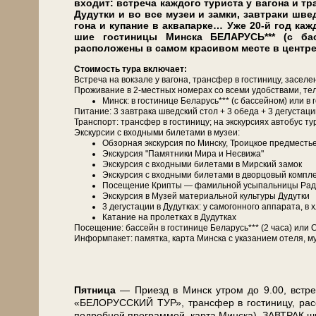
вхо­дит: встре­ча каж­до­го ту­ри­ста у ва­го­на и т
Ду­дутки и во все му­зеи и зам­ки, завтраки шве
го­на и купание в ак­ва­пар­ке… Уже 20-й год каж­
шие го­сти­ни­цы Мин­ска БЕЛАРУСЬ*** (с б
расположены в самом красивом месте в центр
Сто­и­мость ту­ра вклю­ча­ет:
Встреча на вок­за­ле у ва­го­на, транс­фер в го­сти­ни­цу, за­се­ле
Про­жи­ва­ние в 2-местных но­ме­рах со все­ми удоб­ства­ми, те­ле­
Минск: в го­сти­ни­це Бе­ла­русь*** (с бас­сей­ном) ил
Питание: 3 зав­тра­ка швед­ский стол + 3 обе­да + 3 де­густа­ции
Транс­порт: транс­фер в го­сти­ни­цу; на экс­кур­си­ях ав­то­бус ту
Экскурсии с вход­ны­ми би­ле­та­ми в му­зеи:
Об­зор­ная экскурсия по Мин­ску, Тро­иц­кое пред­ме­сть
Экс­кур­сия "Памятники Мира и Несвижа"
Экс­кур­сия с вход­ны­ми би­ле­та­ми в Мирский за­мок
Экс­кур­сия с вход­ны­ми би­ле­та­ми в двор­цо­вый ком­пл
По­се­ще­ние Крипты — фамильной усыпальницы Рад­з
Экс­кур­сия в Музей ма­те­ри­аль­ной куль­ту­ры Ду­дутки
3 де­густа­ции в Ду­дут­ках: у са­мо­гон­но­го ап­па­ра­та, в
Ка­та­ние на про­лет­ках в Ду­дут­ках
По­се­ще­ние: бас­сейн в го­сти­ни­це Бе­ла­русь*** (2 ча­са) 
Ин­форм­па­кет: па­мят­ка, кар­та Мин­ска с ука­за­ни­ем оте­ля, му
Пят­ни­ца
— При­езд в Минск утром до 9.00, встре­ча 
«БЕЛОРУССКИЙ ТУР», транс­фер в го­сти­ни­цу, рас­се­л
по­дроб­ной про­грам­мой, кар­та Мин­ска). ЗАВ­ТРАК ш