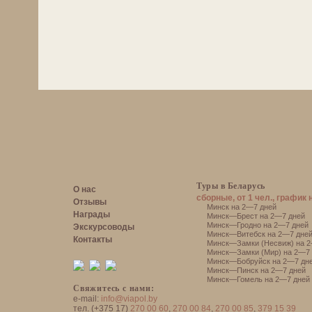
Туры в Беларусь
О нас
сборные, от 1 чел., график 
Отзывы
Минск на 2—7 дней
Награды
Минск—Брест на 2—7 дней
Минск—Гродно на 2—7 дней
Экскурсоводы
Минск—Витебск на 2—7 дне
Контакты
Минск—Замки (Несвиж) на 2
Минск—Замки (Мир) на 2—7 
Минск—Бобруйск на 2—7 дн
Минск—Пинск на 2—7 дней
Минск—Гомель на 2—7 дней
Свяжитесь с нами:
e-mail:
info@viapol.by
тел. (+375 17)
270 00 60
,
270 00 84
,
270 00 85
,
379 15 39