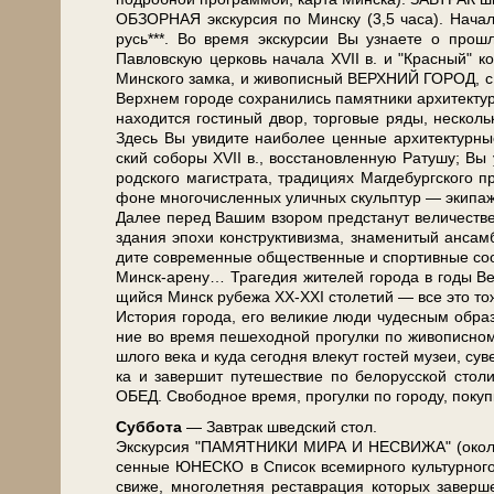
ОБЗОРНАЯ экскурсия по Мин­ску (3,5 ча­са). Начало 
русь***. Во вре­мя экс­кур­сии Вы узна­е­те о про­шл
Павловскую цер­ковь на­ча­ла ХVII в. и "Крас­ный" ко­с
Мин­ско­го зам­ка, и жи­во­пис­ный ВЕРХНИЙ ГОРОД, с ко
Верх­нем го­ро­де со­хра­ни­лись па­мят­ни­ки ар­хи­тек
на­хо­дит­ся го­сти­ный двор, тор­го­вые ря­ды, не­сколь­
Здесь Вы уви­ди­те наи­бо­лее цен­ные ар­хи­тек­тур­ны
ский со­бо­ры ХVII в., вос­ста­нов­лен­ную Ратушу; Вы уз
род­ско­го ма­ги­стра­та, тра­ди­ци­ях Маг­де­бург­ско­
фо­не мно­го­чис­лен­ных улич­ных скульп­тур — эки­па­ж
Да­лее пе­ред Ва­шим взо­ром пред­ста­нут величестве
зда­ния эпо­хи кон­ст­рук­ти­виз­ма, зна­ме­ни­тый ан­са
ди­те со­вре­мен­ные об­ще­ствен­ные и спор­тив­ные со­
Минск-арену… Трагедия жи­те­лей го­ро­да в го­ды Ве­ли
щий­ся Минск ру­бе­жа ХХ-ХХI сто­ле­тий — все это то­же
История го­ро­да, его ве­ли­кие лю­ди чу­дес­ным об­ра­з
ние во вре­мя пе­ше­ход­ной про­гул­ки по жи­во­пис­
шло­го ве­ка и ку­да се­год­ня вле­кут го­стей му­зеи, су
ка и за­вер­шит пу­те­ше­ствие по бе­ло­рус­ской сто­
ОБЕД. Сво­бод­ное вре­мя, про­гул­ки по го­ро­ду, по­ку
Суб­бо­та
— Завтрак швед­ский стол.
Экс­кур­сия "ПАМЯТНИКИ МИРА И НЕСВИ­ЖА" (око­ло 11 
сен­ные ЮНЕСКО в Спи­сок все­мир­но­го куль­тур­но
сви­же, мно­го­лет­няя ре­став­ра­ция ко­то­рых за­