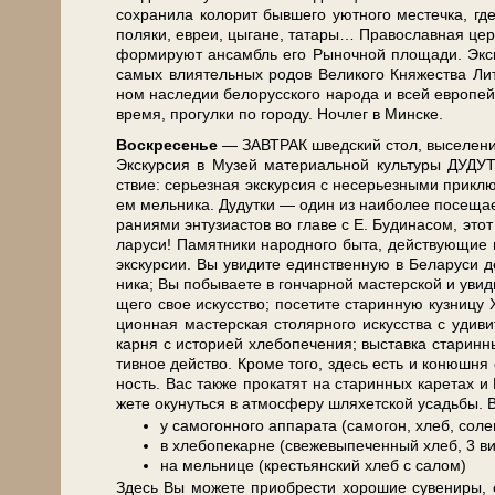
со­хра­ни­ла ко­ло­рит быв­ше­го уют­но­го ме­с­теч­ка,
по­ля­ки, евреи, цы­га­не, та­та­ры… Пра­во­слав­ная цер­к
фор­ми­ру­ют ан­самбль его Рыночной пло­ща­ди. Экс­кур
са­мых вли­я­тель­ных ро­дов Ве­ли­ко­го Кня­же­ства Ли­
ном на­сле­дии бе­ло­рус­ско­го на­ро­да и всей ев­ро­
вре­мя, про­гул­ки по го­ро­ду. Ноч­лег в Мин­ске.
Вос­кре­се­нье
— ЗАВ­ТРАК швед­ский стол, вы­се­ле­ние 
Экс­кур­сия в Музей ма­те­ри­аль­ной куль­ту­ры ДУД
ствие: се­рьез­ная экскурсия с не­серь­ез­ны­ми при­клю­ч
ем мель­ни­ка. Ду­дутки — один из наи­бо­лее по­се­щае
ра­ни­я­ми эн­ту­зи­а­стов во гла­ве с Е. Бу­ди­на­сом, э
ла­ру­си! Памятники на­род­но­го бы­та, дей­ствую­щие 
экс­кур­сии. Вы уви­ди­те един­ствен­ную в Бе­ла­ру­си 
ни­ка; Вы по­бы­ва­е­те в гон­чар­ной ма­стер­ской и уви­
ще­го свое ис­кус­ство; по­се­ти­те ста­рин­ную куз­ни­ц
ци­он­ная ма­стер­ская сто­ляр­но­го ис­кус­ства с уди­ви
кар­ня с ис­то­ри­ей хле­бо­пе­че­ния; вы­став­ка ста­рин
тив­ное дей­ство. Кро­ме то­го, здесь есть и ко­нюш­ня с
ность. Вас так­же про­ка­тят на ста­рин­ных ка­ре­тах 
же­те оку­нуть­ся в ат­мо­сфе­ру шля­хет­ской усадь­бы
у самогонного аппарата (самогон, хлеб, соле
в хлебопекарне (свежевыпеченный хлеб, 3 ви
на мельнице (крестьянский хлеб с салом)
Здесь Вы мо­же­те при­об­ре­сти хо­ро­шие су­ве­ни­ры,