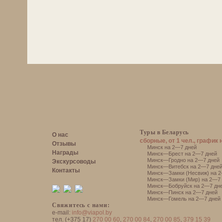
Туры в Беларусь
О нас
сборные, от 1 чел., график 
Отзывы
Минск на 2—7 дней
Награды
Минск—Брест на 2—7 дней
Минск—Гродно на 2—7 дней
Экскурсоводы
Минск—Витебск на 2—7 дне
Контакты
Минск—Замки (Несвиж) на 2
Минск—Замки (Мир) на 2—7 
Минск—Бобруйск на 2—7 дн
Минск—Пинск на 2—7 дней
Минск—Гомель на 2—7 дней
Свяжитесь с нами:
e-mail:
info@viapol.by
тел. (+375 17)
270 00 60
,
270 00 84
,
270 00 85
,
379 15 39