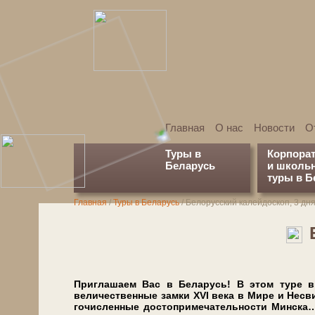
Главная
О нас
Новости
О
Туры в
Корпора
Беларусь
и школь
туры в Б
Главная
/
Туры в Беларусь
/
Белорусский калейдоскоп, 3 дн
Приглашаем Вас в Бе­ла­русь! В этом ту­ре вме
величественные зам­ки XVI ве­ка в Мире и Не­сви­ж
го­чис­лен­ные до­сто­при­ме­ча­тель­но­сти Мин­