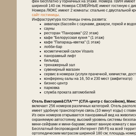
фен бесплатно у горничных на этаже. Номера ТВИН имеют 
шириной 140 см. Номера СЕМЕЙНЫЕ имеют гостиную с дивано
Номера ЛЮКС имеют 2 комнаты: спальню с двуспальной кро
сайт гостиницы
.
Инфраструктура гостиницы очень развита:
аквапарк (бассейн с саунами, джакузи, горкой и вод
сауны
ресторан "Панорама" (22 этаж)
кафе "Белорусская кухня " (1 этаж)
кафе "Папараць-кветка" (1 этаж)
лобби-бар
косметический салон Visavis
панорамный лифт
бильярд
тренажерный зал
сувенирный магазин
сервис в номерах (услуги прачечной, химчистки, дост
конференц-залы на 16, 50 и 230 мест (амфитеатр)
бизнес-центр
парковка
служба проката автомобилей
Отель Виктория&СПА**** (СПА-центр с бассейном), Минс
включает 256 номеров различных категорий. Отель распол
имеет удобную транспортную связь (10 минут езды) с глав
Из окон номеров открывается панорамный вид на живописн
охраняемую автостоянку, высокий уровень системы безоп
мини-сейфами и мини-барами; имеют ванную комнату с ванн
Бесплатный беспроводной Интернет (WI-FI) на всей терри
ортопедическим матрасом шириной 180 см; площадь номе