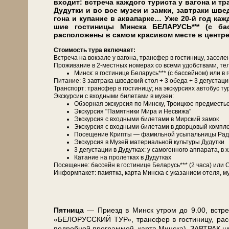
вхо­дит: встре­ча каж­до­го ту­ри­ста у ва­го­на и т
Ду­дутки и во все му­зеи и зам­ки, завтраки шве
го­на и купание в ак­ва­пар­ке… Уже 20-й год каж­
шие го­сти­ни­цы Мин­ска БЕЛАРУСЬ*** (с б
расположены в самом красивом месте в центр
Сто­и­мость ту­ра вклю­ча­ет:
Встреча на вок­за­ле у ва­го­на, транс­фер в го­сти­ни­цу, за­се­ле
Про­жи­ва­ние в 2-местных но­ме­рах со все­ми удоб­ства­ми, те­ле­
Минск: в го­сти­ни­це Бе­ла­русь*** (с бас­сей­ном) ил
Питание: 3 зав­тра­ка швед­ский стол + 3 обе­да + 3 де­густа­ции
Транс­порт: транс­фер в го­сти­ни­цу; на экс­кур­си­ях ав­то­бус ту
Экскурсии с вход­ны­ми би­ле­та­ми в му­зеи:
Об­зор­ная экскурсия по Мин­ску, Тро­иц­кое пред­ме­сть
Экс­кур­сия "Памятники Мира и Несвижа"
Экс­кур­сия с вход­ны­ми би­ле­та­ми в Мирский за­мок
Экс­кур­сия с вход­ны­ми би­ле­та­ми в двор­цо­вый ком­пл
По­се­ще­ние Крипты — фамильной усыпальницы Рад­з
Экс­кур­сия в Музей ма­те­ри­аль­ной куль­ту­ры Ду­дутки
3 де­густа­ции в Ду­дут­ках: у са­мо­гон­но­го ап­па­ра­та, в
Ка­та­ние на про­лет­ках в Ду­дут­ках
По­се­ще­ние: бас­сейн в го­сти­ни­це Бе­ла­русь*** (2 ча­са) 
Ин­форм­па­кет: па­мят­ка, кар­та Мин­ска с ука­за­ни­ем оте­ля, му
Пят­ни­ца
— При­езд в Минск утром до 9.00, встре­ча 
«БЕЛОРУССКИЙ ТУР», транс­фер в го­сти­ни­цу, рас­се­л
по­дроб­ной про­грам­мой, кар­та Мин­ска). ЗАВ­ТРАК ш