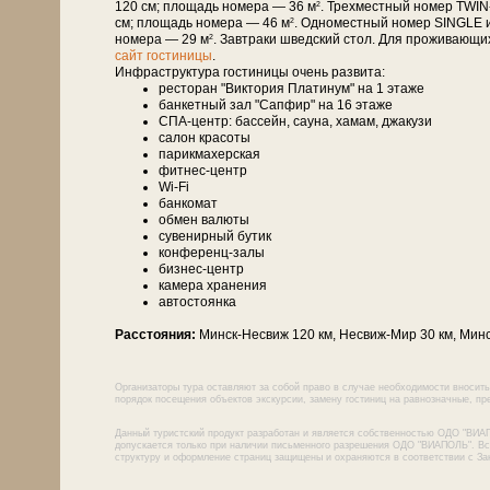
120 см; площадь номера — 36 м
. Трехместный номер TWIN
2
см; площадь номера — 46 м
. Одноместный номер SINGLE 
2
номера — 29 м
. Завтраки шведский стол. Для проживающи
2
сайт гостиницы
.
Инфраструктура гостиницы очень развита:
ресторан "Виктория Платинум" на 1 этаже
банкетный зал "Сапфир" на 16 этаже
СПА-центр: бассейн, сауна, хамам, джакузи
салон красоты
парикмахерская
фитнес-центр
Wi-Fi
банкомат
обмен валюты
сувенирный бутик
конференц-залы
бизнес-центр
камера хранения
автостоянка
Расстояния:
Минск-Несвиж 120 км, Несвиж-Мир 30 км, Минс
Организаторы тура оставляют за собой право в случае необходимости вносить
порядок посещения объектов экскурсии, замену гостиниц на равнозначные, пре
Данный туристский продукт разработан и является собственностью ОДО "ВИА
допускается только при наличии письменного разрешения ОДО "ВИАПОЛЬ". Все
структуру и оформление страниц защищены и охраняются в соответствии с За