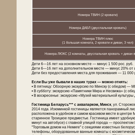
Номера ТВИН (2 кровати)
Номера ДАБЛ (двуспальная кровать)
Номера ТВИН плюс
(1 большая комната, 2 кровати и диван, 3 чел)
Номера ЛЮКС (2 комнаты, двуспальная кровать + диван в
Дети 6—16 лет на основном месте — минус 1 500 рос. руб.
Дети 6—16 лет на дополнительном месте — минус 20% от 
Дети без предоставления места для проживания — 11 000 рос
Если Вы уже бывали в наших турах — можно отнять:
• В пятницу: Обзорную экскурсию по Минску (с обедом) — М
• В субботу: экскурсию «Памятники Мира и Несвижа» (с об
• В воскресенье: экскурсию «Музей материальной культуры 
Гостиница Беларусь*** с аквапарком, Минск
, ул. Сторожо
2014 года. Изюминкой гости­ни­цы является панорамный лиф
расположена в удобном и самом красивом месте в центре М
старинное Троицкое предместье. Гостиница имеет удобную
минут на автобусе) с главной улицей города — проспект
"Торговым домом на Немиге" с секциями известных белорусск
телефоны, оборудованные ванные комнаты с косметическими