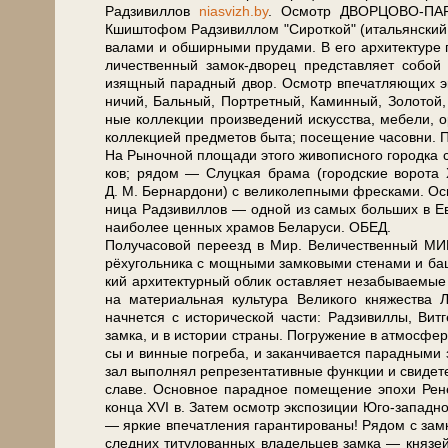
Рад­зи­вил­лов
niasvizh.by
. Осмотр ДВОРЦОВО-ПАРКОВ
Кшишто­фом Рад­зи­вил­лом "Си­рот­кой" (итальянский ар­
ва­ла­ми и об­шир­ны­ми пру­да­ми. В его ар­хи­тек­ту­ре 
ли­чест­вен­ный замок-дворец пред­став­ля­ет со­бой
изящ­ный па­рад­ный двор. Осмотр впе­чат­ляю­щих эк
ни­чий, Баль­ный, Порт­рет­ный, Ка­мин­ный, Зо­ло­той,
ные кол­лек­ции про­из­ве­де­ний ис­кус­ства, ме­бе­ли,
кол­лек­ци­ей пред­ме­тов бы­та; посещение ча­сов­ни.
На Рыночной пло­ща­ди это­го жи­во­пис­но­го го­род­ка с
ков; ря­дом — Слуц­кая бра­ма (го­род­ские во­ро­т
Д. М. Бер­нар­до­ни) с ве­ли­ко­леп­ны­ми фрес­ка­ми
ни­ца Рад­зи­вил­лов — одной из са­мых боль­ших в Ев­
наи­бо­лее цен­ных хра­мов Бе­ла­ру­си. ОБЕД.
По­лу­ча­со­вой переезд в Мир. Ве­ли­чест­вен­ны
рёхугольника с мощ­ны­ми зам­ко­вы­ми сте­на­ми и баш­
кий ар­хи­тек­тур­ный об­лик остав­ля­ет не­за­бы­вае­м
на ма­те­ри­аль­ная куль­ту­ра Ве­ли­ко­го княжества Ли
начнется с ис­то­ри­че­ской ча­сти: Рад­зи­вил­лы, 
зам­ка, и в ис­то­рии стра­ны. По­гру­же­ние в ат­мо­сфе­
сы и вин­ные по­гре­ба, и за­кан­чи­ва­ет­ся парадн
зал вы­пол­нял ре­пре­зен­та­тив­ные функ­ции и сви­де­те
сла­ве. Ос­нов­ное па­рад­ное по­ме­ще­ние эпо­хи Р
кон­ца XVI в. За­тем осмотр экс­по­зи­ции Юго-запа
— яр­кие впе­чат­ле­ния га­ран­ти­ро­ва­ны! Рядом 
след­них ти­ту­ло­ван­ных вла­дель­цев зам­ка — кня­