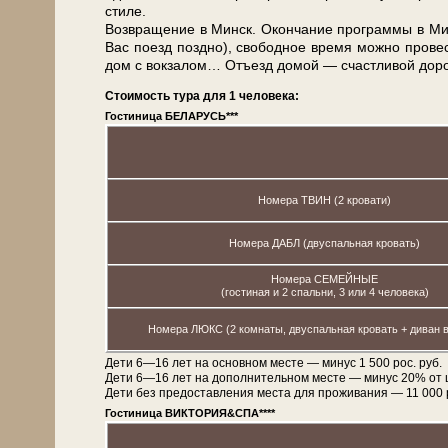
сти­ле.
Воз­вра­ще­ние в Минск. Окон­ча­ние про­грам­мы в Мин­
Вас по­езд позд­но), свободное вре­мя мож­но про­в
дом с вок­за­лом… Отъ­езд до­мой — счаст­ли­вой до­ро
Стоимость тура для 1 человека:
Гостиница БЕЛАРУСЬ***
Номера ТВИН (2 кровати)
Номера ДАБЛ (двуспальная кровать)
Номера СЕМЕЙНЫЕ
(гостиная и 2 спальни, 3 или 4 человека)
Номера ЛЮКС (2 комнаты, двуспальная кровать + диван в
Дети 6—16 лет на основном месте — минус 1 500 рос. руб.
Дети 6—16 лет на дополнительном месте — минус 20% от 
Дети без предоставления места для проживания — 11 000 рос
Гостиница ВИКТОРИЯ&СПА****