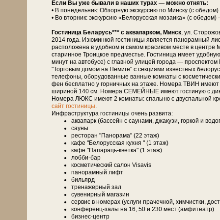
Если Вы уже бывали в наших турах — можно отнять:
• В понедельник: Обзорную экскурсию по Минску (с обедом
• Во вторник: экскурсию «Белорусская мозаика» (с обедом)
Гостиница Беларусь*** с аквапарком, Минск
, ул. Сторожо
2014 года. Изюминкой гости­ни­цы является панорамный лиф
расположена в удобном и самом красивом месте в центре М
старинное Троицкое предместье. Гостиница имеет удобную
минут на автобусе) с главной улицей города — проспект
"Торговым домом на Немиге" с секциями известных белорусск
телефоны, оборудованные ванные комнаты с косметическими
фен бесплатно у горничных на этаже. Номера ТВИН имеют 
шириной 140 см. Номера СЕМЕЙНЫЕ имеют гостиную с дивано
Номера ЛЮКС имеют 2 комнаты: спальню с двуспальной кро
сайт гостиницы
.
Инфраструктура гостиницы очень развита:
аквапарк (бассейн с саунами, джакузи, горкой и вод
сауны
ресторан "Панорама" (22 этаж)
кафе "Белорусская кухня " (1 этаж)
кафе "Папараць-кветка" (1 этаж)
лобби-бар
косметический салон Visavis
панорамный лифт
бильярд
тренажерный зал
сувенирный магазин
сервис в номерах (услуги прачечной, химчистки, дост
конференц-залы на 16, 50 и 230 мест (амфитеатр)
бизнес-центр