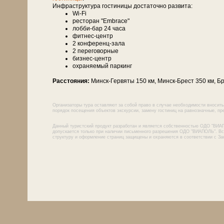
Инфраструктура гостиницы достаточно развита:
Wi-Fi
ресторан "Embrace"
лобби-бар 24 часа
фитнес-центр
2 конференц-зала
2 переговорные
бизнес-центр
охраняемый паркинг
Расстояния:
Минск-Гервяты 150 км, Минск-Брест 350 км, Бр
Организаторы тура оставляют за собой право в случае необходимости вносить
порядок посещения объектов экскурсии, замену гостиниц на равнозначные, пре
Данный туристский продукт разработан и является собственностью ОДО "ВИА
допускается только при наличии письменного разрешения ОДО "ВИАПОЛЬ". Все
структуру и оформление страниц защищены и охраняются в соответствии с За