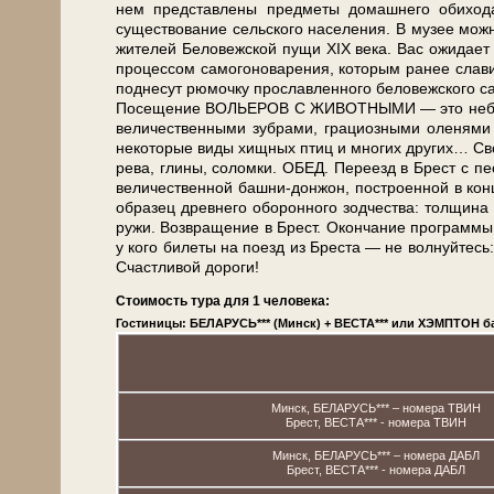
нем пред­став­ле­ны пред­ме­ты до­маш­не­го оби
существование сельского на­се­ле­ния. В музее мож­но
жи­те­лей Бе­ло­веж­ской пу­щи XIX ве­ка. Вас ожи­д
процессом самогоноварения, ко­то­рым ранее славилас
поднесут рюмочку прославленного беловежского са­мо
По­се­ще­ние ВОЛЬЕРОВ С ЖИВОТНЫМИ — это не­боль­ш
величественными зубрами, грациозными оленями и
некоторые ви­ды хищных птиц и мно­гих дру­гих… Сво­бод
ре­ва, гли­ны, со­лом­ки. ОБЕД. Пе­ре­езд в Брест с пе
ве­ли­че­ствен­ной башни-донжон, по­стро­ен­ной в кон­
об­ра­зец древ­не­го обо­рон­но­го зод­че­ства: тол­щи
ру­жи. Воз­вра­ще­ние в Брест. Окон­ча­ние про­грам­мы
у кого би­ле­ты на по­езд из Бре­ста — не волнуйтесь:
Счастливой до­ро­ги!
Стоимость тура для 1 человека:
Гостиницы: БЕЛАРУСЬ*** (Минск) + ВЕСТА*** или ХЭМПТОН ба
Минск, БЕЛАРУСЬ*** – номера ТВИН
Брест, ВЕСТА*** - номера ТВИН
Минск, БЕЛАРУСЬ*** – номера ДАБЛ
Брест, ВЕСТА*** - номера ДАБЛ