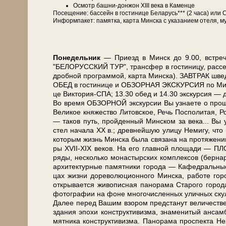
Осмотр башни-донжон ХІІІ ве­ка в Каменце
По­се­ще­ние: бас­сейн в го­сти­ни­це Бе­ла­русь*** (2 ча­са) 
Ин­форм­па­кет: па­мят­ка, кар­та Мин­ска с ука­за­ни­ем оте­ля, му
По­не­дель­ник
— При­езд в Минск до 9.00, встре­ча н
"БЕЛОРУССКИЙ ТУР", транс­фер в го­сти­ни­цу, рас­се­ле­
дроб­ной про­грам­мой, кар­та Мин­ска). ЗАВ­ТРАК швед
ОБЕД в го­сти­ни­це и ОБЗОРНАЯ ЭКСКУРСИЯ по Мин­
це Виктория-СПА; 13.30 обед и 14.30 экскурсия — для
Во вре­мя ОБЗОРНОЙ экс­кур­сии Вы узна­е­те о про­шлом
Ве­ли­кое кня­же­ство Ли­тов­ское, Речь Поспо­ли­тая, Ро
— та­ков путь, прой­ден­ный Мин­ском за ве­ка... Вы 
стел на­ча­ла ХХ в.; древ­ней­шую ули­цу Не­ми­гу, чт
ко­то­рым жизнь Мин­ска бы­ла свя­за­на на про­тя­же­нии 
ры XVII-XIX ве­ков. На его глав­ной пло­ща­ди — ПЛ
ря­ды, не­сколь­ко мо­на­стыр­ских ком­плек­сов (бер­на
ар­хи­тек­тур­ные па­мят­ни­ки го­ро­да — Ка­фед­раль­ные
цах жиз­ни до­ре­во­лю­ци­он­но­го Мин­ска, ра­бо­те го­р
от­кры­ва­ет­ся жи­во­пис­ная па­но­ра­ма Старого го­р
фо­то­гра­фии на фо­не мно­го­чис­лен­ных улич­ных скул
Да­лее пе­ред Ва­шим взо­ром пред­ста­нут величестве
зда­ния эпо­хи кон­ст­рук­ти­виз­ма, зна­ме­ни­ты
мят­ни­ка кон­ст­рук­ти­виз­ма. Панорама про­спек­та Не­з