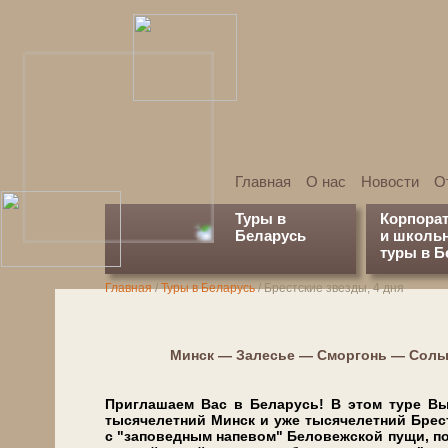
Главная
О нас
Новости
О
Туры в
Корпора
Беларусь
и школь
туры в Б
Главная
/
Туры в Беларусь
/
Брестские звезды, 4 дня
Минск — Залесье — Сморгонь — Солы
Приглашаем Вас в Бе­ла­русь! В этом ту­ре Вы 
тысячелетний Минск и уже тысячелетний Брест! 
с "заповедным напевом" Бе­ло­веж­ской пу­щи, п