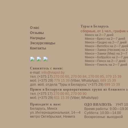
Туры в Беларусь
О нас
сборные, от 1 чел., график 
Отзывы
Минск на 2—7 дней
Награды
Минск—Брест на 2—7 дней
Минск—Гродно на 2—7 дней
Экскурсоводы
Минск—Витебск на 2—7 дне
Контакты
Минск—Замки (Несвиж) на 2
Минск—Замки (Мир) на 2—7 
Минск—Бобруйск на 2—7 дн
Минск—Пинск на 2—7 дней
Минск—Гомель на 2—7 дней
Свяжитесь с нами:
e-mail:
info@viapol.by
тел. (+375 17)
270 00 60
,
270 00 84
,
270 00 85
,
379 15 39
моб. (+375 29)
779 15 39
(Viber, WhatsApp),
689 15 39
доп. моб. отдела "Туры в Беларусь" (+375 29)
699 15 39
Прием в Беларуси корпоративных групп из ближнего 
тел. (+375 17)
270 00 80
,
270 00 90
моб. (+375 29)
611 15 39
(Viber, WhatsApp)
Приходите к нам:
ОДО ВИАПОЛЬ
УНП 10
Беларусь, Минск
Время работы: 9.00—19.0
ул. Интернациональная, 14—4
Суббота: 10.00—14.00
метро Октябрьская, Немига
Воскресенье: выходной