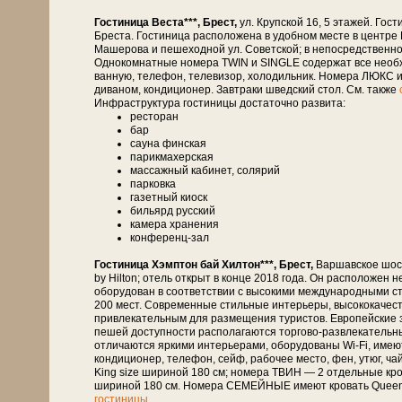
Гостиница Веста***, Брест,
ул. Крупской 16, 5 этажей. Гости
Бреста. Гостиница расположена в удобном месте в центре
Машерова и пешеходной ул. Советской; в непосредственной бл
Однокомнатные номера TWIN и SINGLE содержат все необхо
ванную, телефон, телевизор, холодильник. Номера ЛЮКС и
диваном, кондиционер. Завтраки шведский стол. См. также
Инфраструктура гостиницы достаточно развита:
ресторан
бар
сауна финская
парикмахерская
массажный кабинет, солярий
парковка
газетный киоск
бильярд русский
камера хранения
конференц-зал
Гостиница Хэмптон бай Хилтон***, Брест,
Варшавское шосс
by Hilton; отель открыт в конце 2018 года. Он расположен 
оборудован в соответствии с высокими международными с
200 мест. Современные стильные интерьеры, высококачеств
привлекательным для размещения туристов. Европейские з
пешей доступности располагаются торгово-развлекательны
отличаются яркими интерьерами, оборудованы Wi-Fi, имею
кондиционер, телефон, сейф, рабочее место, фен, утюг, 
King size шириной 180 см; номера ТВИН — 2 отдельные кро
шириной 180 см. Номера СЕМЕЙНЫЕ имеют кровать Queen 
гостиницы
.