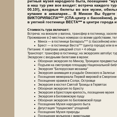
рит­ный му­зей на­род­но­го бы­та, посещение "му
в наш тур уже все вхо­дит: встре­ча каж­до­го ту­ри­
00.10!), входные би­ле­ты во все му­зеи, обил
купание в ак­ва­пар­ке… В Мин­ске Вы бу­де­те
ВИКТОРИЯ&СПА**** (СПА-центр с бассейном), р
в уютной гостинице ВЕСТА*** в центре города
Сто­и­мость ту­ра вклю­ча­ет:
Встреча: на вок­за­ле у ва­го­на, транс­фер в го­сти­ни­цу, за­се­л
Про­жи­ва­ние в 2-местных но­ме­рах со все­ми удоб­ства­ми, те­л
Минск — в го­сти­ни­це Бе­ла­русь*** (с бас­сей­ном) и
Брест — в го­сти­ни­це Веста*** (центр го­ро­да) или в
Питание: 4 зав­тра­ка швед­ский стол + 4 обе­да
Транс­порт: транс­фер в го­сти­ни­цу; на экс­кур­си­ях ав­то­бус ту
Экскурсии с вход­ны­ми би­ле­та­ми в му­зеи:
Об­зор­ная экскурсия по Мин­ску, Тро­иц­кое пред­ме­сть
Подъем на смот­ро­вую пло­щад­ку Национальной биб­л
Экс­кур­сия "Бе­ло­рус­ская мо­за­и­ка"
Экскурсия-анимация в усадь­бе Огин­ско­го в За­ле­сье
По­се­ще­ние ме­мо­ри­а­ла Первой ми­ро­вой в Смор­го­ни
По­се­ще­ние хра­мов в Со­лах, Островце
Экс­кур­сия в ко­стел Свя­той Тро­и­цы в Гер­вя­тах
Об­зор­ная экскурсия по Бре­сту
Экс­кур­сия в Брестскую кре­пость, посещение му­зея
Экс­кур­сия в Бе­ло­веж­скую пу­щу
Об­зор­ная экскурсия по Бе­ло­веж­ской пуще
По­се­ще­ние Музея на­род­но­го бы­та
Де­гу­ста­ция "пущанских" угощений
По­се­ще­ние Музея при­ро­ды
По­се­ще­ние во­лье­ров с жи­вот­ны­ми