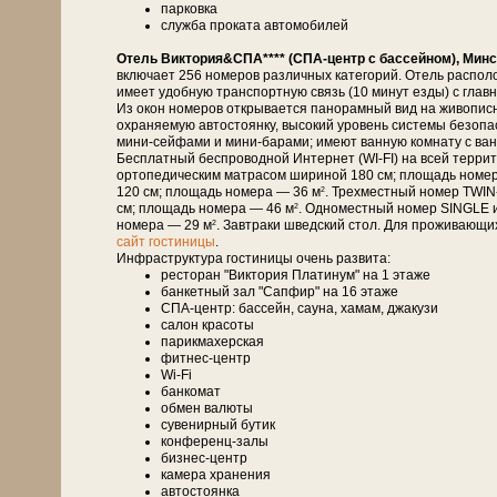
парковка
служба проката автомобилей
Отель Виктория&СПА**** (СПА-центр с бассейном), Минс
включает 256 номеров различных категорий. Отель распол
имеет удобную транспортную связь (10 минут езды) с глав
Из окон номеров открывается панорамный вид на живописн
охраняемую автостоянку, высокий уровень системы безоп
мини-сейфами и мини-барами; имеют ванную комнату с ванн
Бесплатный беспроводной Интернет (WI-FI) на всей терри
ортопедическим матрасом шириной 180 см; площадь номе
120 см; площадь номера — 36 м
. Трехместный номер TWIN
2
см; площадь номера — 46 м
. Одноместный номер SINGLE 
2
номера — 29 м
. Завтраки шведский стол. Для проживающи
2
сайт гостиницы
.
Инфраструктура гостиницы очень развита:
ресторан "Виктория Платинум" на 1 этаже
банкетный зал "Сапфир" на 16 этаже
СПА-центр: бассейн, сауна, хамам, джакузи
салон красоты
парикмахерская
фитнес-центр
Wi-Fi
банкомат
обмен валюты
сувенирный бутик
конференц-залы
бизнес-центр
камера хранения
автостоянка