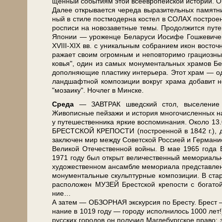
щен­ный со­бы­ти­ям этой все­ев­ро­пей­ской ис­то­рии. 
Да­лее от­кры­ва­ет­ся че­ре­да вы­ра­зи­тель­ных па­мят­
ный в сти­ле пост­мо­дер­на ко­стел в СОЛАХ по­стро­ен 
рос­пи­си на но­во­за­вет­ные те­мы. Продолжится пу­те
Япо­нии — уро­жен­це Бе­ла­ру­си Иоси­фе Гош­ке­ви­ч
ХVIII-XIX вв. с уни­каль­ным со­бра­ни­ем икон вос­точ­
ра­жа­ет сво­им огром­ным и не­по­вто­ри­мо гра­ци­оз­
ко­вья", один из са­мых мо­ну­мен­таль­ных хра­мов Бе­ла­
до­пол­ня­ю­щие пла­сти­ку ин­те­рье­ра. Этот храм — о
ланд­шафт­ной ком­по­зи­ции вокруг хра­ма до­ба­вит н
"мо­за­и­ку". Ноч­лег в Мин­ске.
Сре­да
— ЗАВ­ТРАК швед­ский стол, вы­се­ле­ние 
Живописные пей­за­жи и ис­то­рия мно­го­чис­лен­ных на­
у пу­те­ше­ствен­ни­ка яр­кие вос­по­ми­на­ния. Около
БРЕСТСКОЙ КРЕПОСТИ (по­стро­ен­ной в 1842 г.), два
за­клю­чен мир меж­ду Со­вет­ской Рос­си­ей и Гер­ма­ни­
Ве­ли­кой Оте­че­ствен­ной вой­ны. В мае 1965 го­да
1971 го­ду был от­крыт величественный мемориальны
художественном ан­сам­бле ме­мо­ри­а­ла пред­став­ле­ны
мо­ну­мен­таль­ные скульп­тур­ные ком­по­зи­ции. В ста
рас­по­ло­жен МУЗЕЙ Брест­ской кре­по­сти с бо­га­той 
ние…
А затем — ОБЗОРНАЯ экскурсия по Бре­сту. Брест — ст
на­ние в 1019 го­ду — го­ро­ду ис­пол­ни­лось 1000 лет
рус­ских го­ро­дов он по­лу­чил Маг­де­бург­ское пра­во