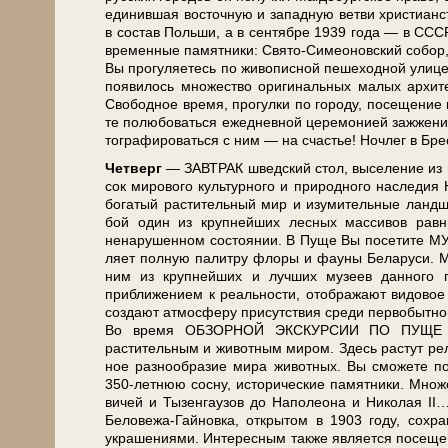
еди­нив­шая во­сточ­ную и за­пад­ную вет­ви хри­сти­ан­
в со­став Поль­ши, а в сен­тяб­ре 1939 го­да — в СССР.
вре­мен­ные па­мят­ни­ки: Свято-Симеоновский со­бор, Н
Вы про­гу­ля­е­тесь по жи­во­пис­ной пе­ше­ход­ной ул
появилось мно­же­ство ори­ги­наль­ных ма­лых ар­хи­
Сво­бод­ное вре­мя, про­гул­ки по го­ро­ду, посещени
те по­лю­бо­вать­ся еже­днев­ной це­ре­мо­ни­ей за­жж
то­гра­фи­ро­вать­ся с ним — на сча­стье! Ноч­лег в Бре
Чет­верг
— ЗАВ­ТРАК швед­ский стол, вы­се­ле­ние из
сок ми­ро­во­го куль­тур­но­го и при­род­но­го на­сле­
бо­га­тый рас­ти­тель­ный мир и изу­ми­тель­ные ланд­ш
бой один из круп­ней­ших лесных массивов равнинн
ненарушенном состоянии. В Пу­ще Вы по­се­ти­те МУЗЕЙ
ля­ет пол­ную па­лит­ру фло­ры и фа­у­ны Бе­ла­ру­си.
ним из круп­ней­ших и луч­ших му­зеев данного
приближением к реальности, отображают видовое бо
со­зда­ют ат­мо­сфе­ру присутствия сре­ди первобытно
Во вре­мя ОБЗОРНОЙ ЭКСКУРСИИ ПО ПУЩЕ Вы по­зн
растительным и животным ми­ром. Здесь растут релик
ное раз­но­об­ра­зие ми­ра жи­вот­ных. Вы смо­же­те 
350-летнюю сосну, ис­то­ри­че­ские па­мят­ни­ки. Множ
ви­чей и Ты­зен­гау­зов до На­по­лео­на и Ни­ко­ла
Беловежа-Гайновка, открытом в 1903 го­ду, со­хра­н
украшениями. Интересным так­же яв­ля­ет­ся п