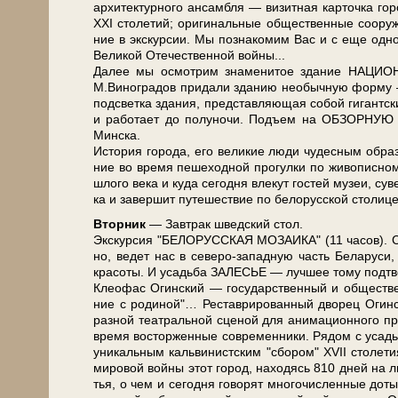
ар­хи­тек­тур­но­го ан­сам­бля — ви­зит­ная кар­точ­ка 
ХХI сто­ле­тий; ори­ги­наль­ные об­ще­ствен­ные со­ору
ние в экс­кур­сии. Мы познакомим Вас и с еще одной
Ве­ли­кой Оте­че­ствен­ной вой­ны...
Да­лее мы осмот­рим зна­ме­ни­тое здание НАЦИО
М.Ви­но­гра­дов при­да­ли зда­нию не­обыч­ную фор­му — 
под­свет­ка зда­ния, пред­став­ля­ю­щая со­бой ги­гант­
и ра­бо­та­ет до по­лу­но­чи. Подъем на ОБЗОРНУЮ П
Мин­ска.
История го­ро­да, его ве­ли­кие лю­ди чу­дес­ным об­ра­з
ние во вре­мя пе­ше­ход­ной про­гул­ки по жи­во­пис­
шло­го ве­ка и ку­да се­год­ня вле­кут го­стей му­зеи, су
ка и за­вер­шит пу­те­ше­ствие по бе­ло­рус­ской сто­ли­
Втор­ник
— Завтрак швед­ский стол.
Экс­кур­сия "БЕЛОРУССКАЯ МОЗАИКА" (11 ча­сов). Ста
но, ве­дет нас в северо-западную часть Бе­ла­ру­си, на
кра­со­ты. И усадь­ба ЗАЛЕСЬЕ — луч­шее то­му под­тв
Клео­фас Огин­ский — го­су­дар­ствен­ный и об­ще­ствен­
ние с родиной"… Ре­ста­ври­ро­ван­ный дво­рец Огин­ско­
раз­ной те­ат­раль­ной сце­ной для ани­ма­ци­он­но­го п
вре­мя вос­тор­жен­ные со­вре­мен­ни­ки. Рядом с усадь
уни­каль­ным каль­ви­нист­ским "сбо­ром" XVII сто­ле­
ми­ро­вой вой­ны этот го­род, на­хо­дясь 810 дней на ли
тья, о чем и се­год­ня го­во­рят мно­го­чис­лен­ные до­т