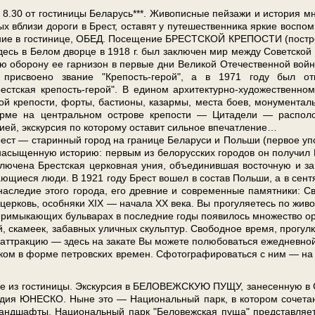
30 от го­сти­ни­цы Бе­ла­русь***. Живописные пей­за­жи и ис­то­рия мн
ых вбли­зи до­ро­ги в Брест, оста­вят у пу­те­ше­ствен­ни­ка яр­кие воспо­м
е в го­сти­ни­це, ОБЕД. По­се­ще­ние БРЕСТСКОЙ КРЕПОСТИ (по­стро
здесь в Бе­лом двор­це в 1918 г. был за­клю­чен мир меж­ду Со­вет­ской
кую обо­ро­ну ее гар­ни­зон в пер­вые дни Ве­ли­кой Оте­че­ствен­ной вой­
о присвоено звание "Крепость-герой", а в 1971 го­ду был от­
ст­ская крепость-герой". В еди­ном архитектурно-художественном
рой кре­по­сти, фор­ты, ба­сти­о­ны, ка­зар­мы, ме­ста боев, мо­ну­мен­тал
зар­ме на цен­траль­ном ост­ро­ве кре­по­сти — Ци­та­де­ли — рас­по­л
ци­ей, экскурсия по ко­то­ро­му оста­вит сильное впе­чат­ле­ние…
— ста­рин­ный го­род на гра­ни­це Бе­ла­ру­си и Поль­ши (пер­вое уп
­сы­щен­ную ис­то­рию: пер­вым из бе­ло­рус­ских го­ро­дов он по­лу­чил
клю­че­на Брест­ская цер­ков­ная уния, объ­еди­нив­шая во­сточ­ную и за
а­ю­щи­е­ся лю­ди. В 1921 го­ду Брест во­шел в со­став Поль­ши, а в сен­т
­сле­дие это­го го­ро­да, его древние и со­вре­мен­ные па­мят­ни­ки: С
р­ковь, особ­ня­ки XIX — на­ча­ла ХХ ве­ка. Вы про­гу­ля­е­тесь по жи­во
 примыкающих бульварах в по­след­ние го­ды появилось мно­же­ство ор
 ска­ме­ек, забавных улич­ных скульп­тур. Сво­бод­ное вре­мя, про­гул­
аттракцию — здесь на за­ка­те Вы мо­же­те по­лю­бо­вать­ся еже­днев­но
ом в фор­ме пет­ров­ских вре­мен. Сфо­то­гра­фи­ро­вать­ся с ним — на
ие из го­сти­ни­цы. Экс­кур­сия в БЕЛОВЕЖСКУЮ ПУЩУ, за­не­сен­ную в
­сле­дия ЮНЕСКО. Ныне это — На­ци­о­наль­ный парк, в ко­то­ром со­че­та­
анд­шаф­ты. На­ци­о­наль­ный парк "Бе­ло­веж­ская пу­ща" пред­став­ля­е