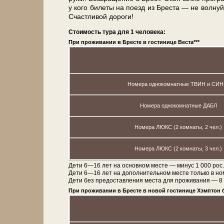
у кого би­ле­ты на по­езд из Бре­ста — не волнуй
Счастливой до­ро­ги!
Стоимость тура для 1 человека:
При проживании в Бресте в гостинице Веста***
Номера однокомнатные ТВИН и СИН
Номера однокомнатные ДАБЛ
Номера ЛЮКС (2 комнаты, 2 чел.)
Номера ЛЮКС (2 комнаты, 3 чел.)
Дети 6—16 лет на основном месте — минус 1 000 рос.
Дети 6—16 лет на дополнительном месте только в н
Дети без предоставления места для проживания — 8 50
При проживании в Бресте в новой гостинице Хэмптон б