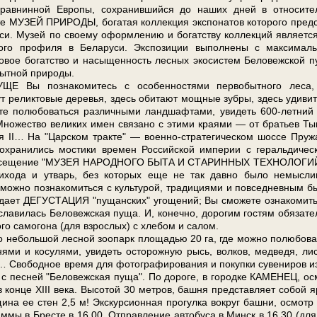
нинной Ев­ро­пы, со­хра­нив­ший­ся до на­ших дней в от­но­си­тел
МУЗЕЙ ПРИРОДЫ, бо­га­тая кол­лек­ция экс­по­на­тов ко­то­ро­го пред­
у­си. Музей по сво­е­му оформлению и богатству кол­лек­ций яв­ля­ет­с
ного профиля в Бе­ла­ру­си. Экспозиции выполнены с максимал
ое бо­гат­ство и насыщенность лесных экосистем Бе­ло­веж­ской пу
бытной при­ро­ды.
о­зна­ко­ми­тесь с осо­бен­но­стя­ми пер­во­быт­но­го ле­са,
еликтовые де­ре­вья, здесь оби­та­ют мощ­ные зуб­ры, здесь уди­ви­
е­те по­лю­бо­вать­ся различными ланд­шаф­та­ми, уви­деть 600-летний
 Множество ве­ли­ких имен свя­за­но с эти­ми кра­я­ми — от бра­тьев Ты
ко­лая II… На "Царском трак­те" — военно-стратегическом шос­се Пру
хра­ни­лись мо­сти­ки вре­мен Рос­сий­ской им­пе­рии с геральдиче
­ся посещение "МУЗЕЯ НАРОДНОГО БЫТА И СТАРИННЫХ ТЕХНОЛОГИЙ
 обихода и утварь, без ко­то­рых еще не так давно бы­ло немысл
ож­но по­зна­ко­мить­ся с культурой, тра­ди­ци­я­ми и повседневным б
жи­да­ет ДЕГУСТАЦИЯ "пущанских" угощений; Вы смо­же­те озна­ко­мить
илась Бе­ло­веж­ская пу­ща. И, ко­неч­но, дорогим го­стям обя­за­те
а­мо­го­на (для взрос­лых) с хле­бом и са­лом.
оль­шой лес­ной зоопарк пло­ща­дью 20 га, где мож­но по­лю­бо­ва
ми и косулями, уви­деть осторожную рысь, волков, медведя, лис
о­бод­ное вре­мя для фо­то­гра­фи­ро­ва­ния и по­куп­ки су­ве­ни­ров и
 с пес­ней "Бе­ло­веж­ская пу­ща". По до­ро­ге, в го­род­ке КАМЕНЕЦ, о
 кон­це ХІІІ ве­ка. Высотой 30 мет­ров, баш­ня пред­став­ля­ет со­бой я
ол­щи­на ее стен 2,5 м! Экскурсионная про­гул­ка вокруг баш­ни, осмотр
ам­мы в Бре­сте в 16.00. От­прав­ле­ние ав­то­бу­са в Минск в 16.30 (для