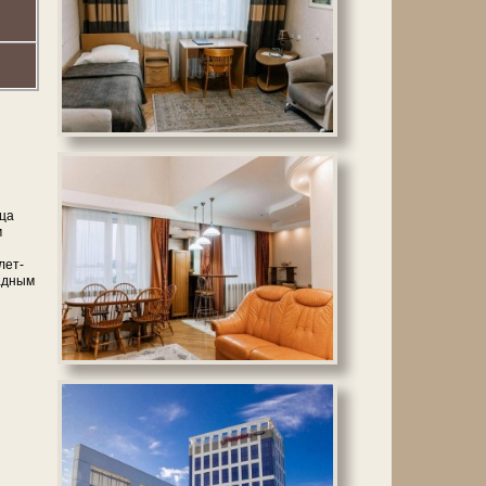
­ца
м
лет-
ладным