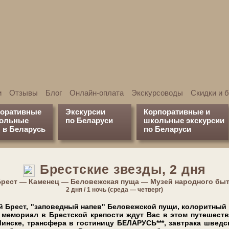
и
Отзывы
Блог
Онлайн-оплата
Экскурсоводы
Скидки и 
поративные
Экскурсии
Корпоративные и
кольные
по Беларуси
школьные экскурсии
 в Беларусь
по Беларуси
Брестские звезды, 2 дня
рест — Каменец — Беловежская пуща — Музей народного бы
2 дня / 1 ночь (среда — четверг)
рест, "заповедный на­пев" Бе­ло­веж­ской пу­щи, ко­ло­рит­ный
й ме­мо­ри­ал в Брест­ской кре­по­сти ждут Вас в этом пу­те­ше­ст
 Мин­ске, транс­фе­ра в го­сти­ни­цу БЕЛАРУСЬ***, зав­тра­ка швед­