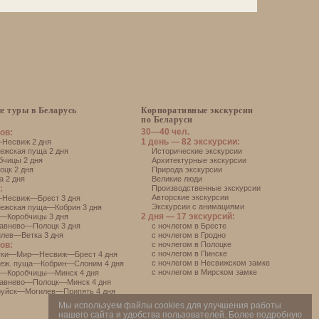
е туры в Беларусь
Корпоративные экскурсии
по Беларуси
30—40 чел.
ов:
1 день — 82 экскурсии:
есвиж 2 дня
жская пуща 2 дня
Исторические экскурсии
чицы 2 дня
Архитектурные экскурсии
цк 2 дня
Природа экскурсии
 2 дня
Великие люди
:
Производственные экскурсии
Авторские экскурсии
Несвиж—Брест 3 дня
Экскурсии с анимациями
ежская пуща—Кобрин 3 дня
2 дня — 17 экскурсий:
—Коробчицы 3 дня
авнево—Полоцк 3 дня
с ночлегом в Бресте
лев—Ветка 3 дня
с ночлегом в Гродно
ов:
с ночлегом в Полоцке
с ночлегом в Пинске
тки—Мир—Несвиж—Брест 4 дня
с ночлегом в Несвижском замке
еж. пуща—Кобрин—Слоним 4 дня
с ночлегом в Мирском замке
—Коробчицы—Минск 4 дня
авнево—Полоцк—Минск 4 дня
уйск—Могилев—Припять 4 дня
Мы используем файлы cookies для улучшения работы
нашего сайта и удобства пользователей. Более подробную