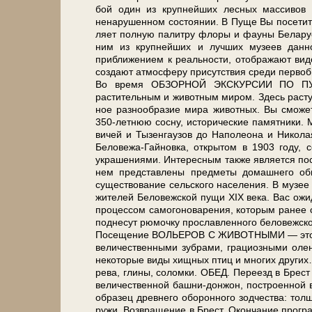
бой один из круп­ней­ших лесных массивов рав
ненарушенном состоянии. В Пу­ще Вы по­се­ти­те 
ля­ет пол­ную па­лит­ру фло­ры и фа­у­ны Бе­ла­р
ним из круп­ней­ших и луч­ших му­зеев дан
приближением к реальности, отображают видов
со­зда­ют ат­мо­сфе­ру присутствия сре­ди перво
Во вре­мя ОБЗОРНОЙ ЭКСКУРСИИ ПО ПУЩЕ Вы п
растительным и животным ми­ром. Здесь растут р
ное раз­но­об­ра­зие ми­ра жи­вот­ных. Вы смо­ж
350-летнюю сосну, ис­то­ри­че­ские па­мят­ни­ки.
ви­чей и Ты­зен­гау­зов до На­по­лео­на и Ни­
Беловежа-Гайновка, открытом в 1903 го­ду, со­
украшениями. Интересным так­же яв­ля­ет
нем пред­став­ле­ны пред­ме­ты до­маш­не­го
существование сельского на­се­ле­ния. В музее м
жи­те­лей Бе­ло­веж­ской пу­щи XIX ве­ка. Вас о
процессом самогоноварения, ко­то­рым ранее слав
поднесут рюмочку прославленного беловежского с
По­се­ще­ние ВОЛЬЕРОВ С ЖИВОТНЫМИ — это не­б
величественными зубрами, грациозными оленя
некоторые ви­ды хищных птиц и мно­гих дру­гих… Св
ре­ва, гли­ны, со­лом­ки. ОБЕД. Пе­ре­езд в Брест
ве­ли­че­ствен­ной башни-донжон, по­стро­ен­ной в
об­ра­зец древ­не­го обо­рон­но­го зод­че­ства: т
ру­жи. Воз­вра­ще­ние в Брест. Окон­ча­ние про­гр