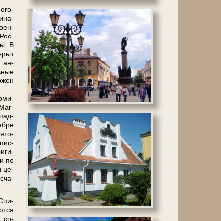
о­го­
и­на­
­ен­
 Рос­
ны. В
крыт
 ан­
ь­ные
о­жен
о­ми­
 Маг­
­пад­
яб­ре
вято-
­пис­
и­ги­
ки по
й це­
 сча­
 Спи­
ют­ся
т со­