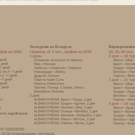
ии с Законом Республики Беларусь "Об авторском праве и смежных правах".
Экскурсии по Беларуси
Корпоративны
афик на 2026
сборные, от 1 чел., график на 2026
20, 30, 40 чел.
1 день:
2 дня — 19 тур
дней
Обзорная экскурсия по Минску
Минск—Мир—Н
 дней
Мир—Несвиж
Брест—Белове
7 дней
Залесье—Сморгонь—Гервяты
Гродно—Короб
) на 2—7 дней
Новогрудок—Любча
Витебск—Поло
а 2—7 дней
Дудутки
,
Хатынь
Гомель—Ветка
—7 дней
Парк истории Сула
3 дня — 21 тур
дней
Наносы-Новоселье
Минск—Мир—
 дней
Прочие:
Полоцк
,
Слоним
,
Пинск
…
Брест—Белов
Бенефисы Знатока
Гродно—Лида
2 дня:
Витебск—Здр
39
АLBARUTHENIA: Брест—Пуща, 2 дня
Гомель—Моги
АLBARUTHENIA: Гродно—Щучин, 2 дня
4 дня — 18 тур
АLBARUTHENIA: Несвиж—Мир, 2 дня
Минск—Дуду
9
АLBARUTHENIA: Полоцк—Витебск, 2 дня
Брест—Белов
его зарубежья:
АLBARUTHENIA: Могилев—Бобруйск, 2 дня
Гродно—Лида
АLBARUTHENIA: Пинск—Мотоль, 2 дня
Витебск—Здр
АLBARUTHENIA: Гомель—Ветка, 2 дня
Гомель—Бобр
НП 100038590
—19.00 (понедельник—пятница)