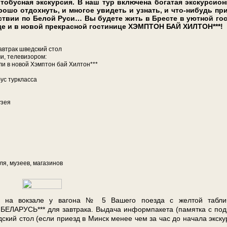
в­то­бус­ная экскурсия. В наш тур вклю­че­на бо­га­тая экс­кур­си­он
­ро­шо от­дох­нуть, и мно­гое уви­деть и узнать, и что-нибудь при
е­ствии по Бе­лой Ру­си… Вы бу­де­те жить в Бре­сте в уютной го­
с еще и в но­вой прекрасной го­сти­ни­це ХЭМПТОН БАЙ ХИЛТОН***!
, завтрак швед­ский стол
, те­ле­ви­зо­ром:
 или в но­вой Хэмптон бай Хилтон***
бус турк­лас­са
­зея
ля, му­зеев, ма­га­зи­нов
 вок­за­ле у ва­го­на № 5 Ва­ше­го по­ез­да с жел­той таб­лич
АРУСЬ*** для зав­тра­ка. Вы­да­ча ин­форм­па­ке­та (па­мят­ка с по­
­ский стол (ес­ли приезд в Минск ме­нее чем за час до на­ча­ла экс­ку