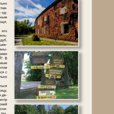
ь­но
став­
я од­
ьным
­щи,
 его
тель­
 дуб,
ш­ке­
жаны-
скими
". В
имым
ы­том
­ся с
ль­но
ть­ся
ицу,
з де­
смотр
р­кий
 сна­
 тех,