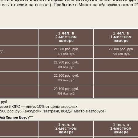
тесь: отвезем на вок­зал!). При­бы­тие в Минск на ж/д вок­зал око­ло 2
1 чел. в
1 чел. в
2-местном
1-местном
номере
номере
21 500 рос. руб.
22 100 рос. руб.
ГЛ
777 бел. руб.
798 бел. руб.
21 900 рос. руб.
791 бел. руб.
22 900 рос. руб.
827 бел. руб.
22 100 рос. руб.
798 бел. руб.
 руб.
омере ЛЮКС — минус 10% от цены взрослых
0 рос. руб. (экскурсии, завтраки, обеды, место в автобусе)
ай Хилтон Брест***
1 чел. в
1 чел. в
2-местном
1-местном
номере
номере