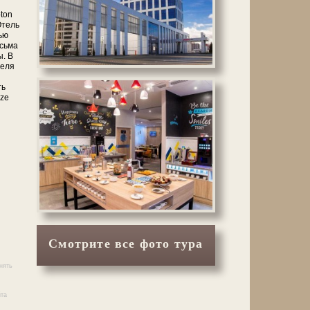
ton
Отель
ью
есьма
ы. В
теля
ть
ize
Смотрите все фото тура
нять
йта