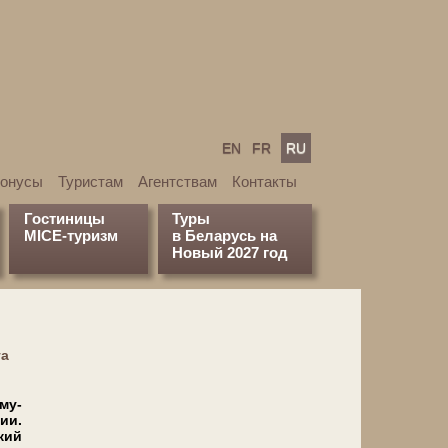
EN
FR
RU
бонусы
Туристам
Агентствам
Контакты
Гостиницы
Туры
MICE-туризм
в Беларусь на
Новый 2027 год
та
 му­
вии.
ский