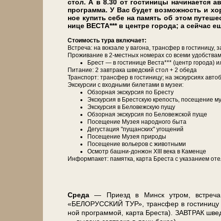
стол. А в 8.30 от го­сти­ни­цы на­чи­на­ет­ся а
про­грам­ма. У Вас бу­дет воз­мож­ность и хо
ное ку­пить се­бе на па­мять об этом пу­те­ш
ни­це ВЕСТА*** в цен­тре го­ро­да; а сей­ча
Сто­и­мость ту­ра вклю­ча­ет:
Встреча: на вок­за­ле у ва­го­на, транс­фер в го­сти­ни­цу
Про­жи­ва­ние в 2-местных но­ме­рах со все­ми удоб­ства­ми
Брест — в го­сти­ни­це Веста*** (центр го­ро­да)
Питание: 2 зав­тра­ка швед­ский стол + 2 обе­да
Транс­порт: транс­фер в го­сти­ни­цу; на экс­кур­си­ях ав­то­
Экскурсии с вход­ны­ми би­ле­та­ми в му­зеи:
Об­зор­ная экскурсия по Бре­сту
Экс­кур­сия в Брестскую кре­пость, посещение му
Экс­кур­сия в Бе­ло­веж­скую пу­щу
Об­зор­ная экскурсия по Бе­ло­веж­ской пуще
По­се­ще­ние Музея на­род­но­го бы­та
Де­гу­ста­ция "пущанских" угощений
По­се­ще­ние Музея при­ро­ды
По­се­ще­ние во­лье­ров с жи­вот­ны­ми
Осмотр башни-донжон ХІІІ ве­ка в Каменце
Ин­форм­па­кет: па­мят­ка, кар­та Бре­ста с ука­за­ни­ем оте­
Сре­да
— При­езд в Минск утром, встре­ча на
«БЕЛОРУССКИЙ ТУР», транс­фер в го­сти­ни­цу БЕЛ
ной про­грам­мой, кар­та Бре­ста). ЗАВ­ТРАК швед