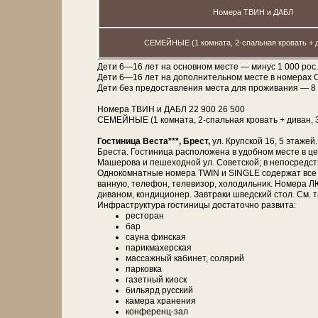
Номера ТВИН и ДАБЛ
СЕМЕЙНЫЕ (1 комната, 2-спальная кровать + д
Дети 6—16 лет на основном месте — минус 1 000 рос.
Дети 6—16 лет на дополнительном месте в номера
Дети без предоставления места для проживания — 8 50
Номера ТВИН и ДАБЛ 22 900 26 500
СЕМЕЙНЫЕ (1 комната, 2-спальная кровать + диван, 3
Гостиница Веста***, Брест,
ул. Крупской 16, 5 этажей.
Бреста. Гостиница расположена в удобном месте в ц
Машерова и пешеходной ул. Советской; в непосредствен
Однокомнатные номера TWIN и SINGLE содержат все н
ванную, телефон, телевизор, холодильник. Номера Л
диваном, кондиционер. Завтраки шведский стол. См. 
Инфраструктура гостиницы достаточно развита:
ресторан
бар
сауна финская
парикмахерская
массажный кабинет, солярий
парковка
газетный киоск
бильярд русский
камера хранения
конференц-зал