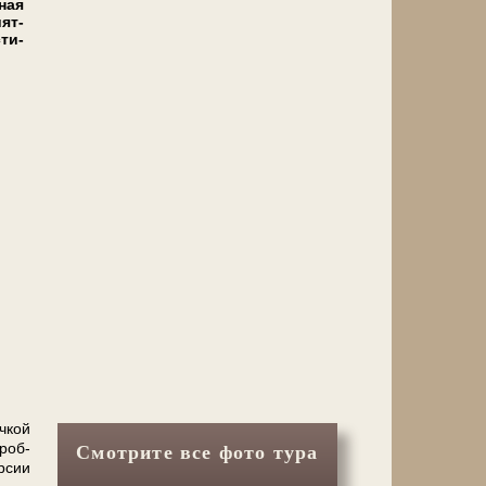
­ная
­ят­
сти­
­кой
дроб­
Смотрите все фото тура
р­сии