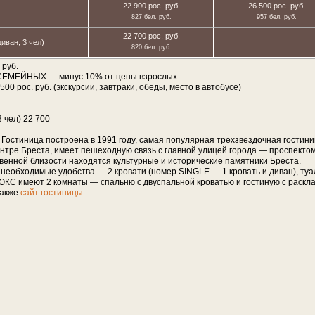
22 900 рос. руб.
26 500 рос. руб.
827 бел. руб.
957 бел. руб.
22 700 рос. руб.
иван, 3 чел)
820 бел. руб.
 руб.
х СЕМЕЙНЫХ — минус 10% от цены взрослых
0 рос. руб. (экскурсии, завтраки, обеды, место в автобусе)
 чел) 22 700
 Гостиница построена в 1991 году, самая по­пу­ляр­ная трех­звездоч­ная гости­ни
ентре Бреста, имеет пешеходную связь с главной улицей города — проспекто
ной близости находятся куль­тур­ные и исто­ри­ческие па­мят­ни­ки Бреста.
еобходимые удобства — 2 кровати (номер SINGLE — 1 кровать и диван), туа
ЮКС имеют 2 комнаты — спальню с двуспальной кроватью и гостиную с раск
также
сайт гостиницы
.