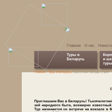
Главная
О нас
Новост
Туры в
Кор
Беларусь
и ш
туры
Главная
/
Туры в Беларусь
/
Брестские звезды, 2 дня
Б
Приглашаем Вас в Бе­ла­русь! Тысячелетний Б
зей на­род­но­го бы­та, все­мир­но из­вест­ны
Тур на­чи­на­ет­ся со встре­чи на вок­за­ле в