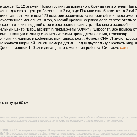
 шоссе 41, 12 этажей. Новая гостиница известного бренда сети отелей Hamp
ожен недалеко от центра Бреста — в 3 км; а до Польши еще ближе: всего 2 км! 
ыми стандартами, в нем 120 номеров различных категорий общей вместимост
чественная мебель от Hilton, высокий уровень сервиса делают этот отель в
кие завтраки шведский стол в ресторане гостиницы обильны и разнообразн
ельный центр "Варшавский", гипермаркеты "Алми" и "Евроопт". Все номера о
 имеют ванную комнату с косметическими принадлежностями, телевизор,
тюг, чайник, чайные и кофейные принадлежности. Номера СИНГЛ имеют крова
ые кровати шириной 120 см; номера ДАБЛ — одну двуспальную кровать King s
ueen шириной 150 см и диван для размещения ребенка. См. также
сайт
ская пу­ща 60 км
вносить некоторые изменения в программу тура без уменьшения общего объема и качества услуг: изме
ые, предоставление обедов в ресторанах и кафе по маршруту в зависимости от их загрузки.
О "ВИАПОЛЬ", все права защищены. Копирование, воспроизведение и распространение материалов са
Ь". Все ресурсы настоящего сайта, включая текстовое, графическое и фотографическое содержание,