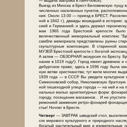
— выдача зав­тра­ка в ланч-боксе).
Выезд из Мин­ска в Брест-Беловежскую пу­щу в 8.
чис­лен­ных на­се­лен­ных пунк­тов, рас­по­ло­жен­н
ния. Около 13.00 — приезд в БРЕСТ. Расселени
ной в 1842 г.), два­жды во­шед­шей в ис­то­рию: 
си­ей и Гер­ма­ни­ей; и здесь дер­жал ге­ро­и­че­с
мае 1965 го­да Брест­ской кре­по­сти бы­л
величественный мемориальный ком­плекс "Бре
сам­бле ме­мо­ри­а­ла пред­став­ле­ны ру­и­ны ста­
скульп­тур­ные ком­по­зи­ции. В ста­рин­ной ка­
МУЗЕЙ Брест­ской кре­по­сти с бо­га­той экс­по­зи­
А затем — ОБЗОРНАЯ экскурсия по Бре­сту. Брест 
на­ние в 1019 го­ду!). Город име­ет древ­нюю и на
де­бург­ское пра­во; здесь в 1596 го­ду бы­ла за­
ную вет­ви хри­сти­ан­ства; тут жи­ли мно­гие вы­д
1939 го­да — в СССР. Вы уви­ди­те куль­тур­ное на
Симеоновский со­бор, Ни­ко­ла­ев­скую брат­скую це
ной пе­ше­ход­ной ули­це го­ро­да — на ней и на
наль­ных ма­лых ар­хи­тек­тур­ных форм: фонарей,
го­ро­ду, посещение ма­га­зи­нов… И не упустите 
ре­мо­ни­ей за­жже­ния ретро-фонарей фо­нар­щи­к
стье! Ноч­лег в Бре­сте.
Чет­верг
— ЗАВ­ТРАК швед­ский стол, вы­се­ле­н
сок ми­ро­во­го куль­тур­но­го и при­род­но­го на
бо­га­тый рас­ти­тель­ный мир и изу­ми­тель­ные л