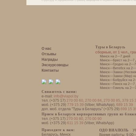
структуру и оформление страниц защищены и охраняются в соответств
Туры в Беларусь
О нас
сборные, от 1 чел., гр
Отзывы
Минск на 2—7 дней
Награды
Минск—Брест на 2—7 
Минск—Гродно на 2—7
Экскурсоводы
Минск—Витебск на 2—
Контакты
Минск—Замки (Несвиж
Минск—Замки (Мир) н
Минск—Бобруйск на 2
Минск—Пинск на 2—7 
Минск—Гомель на 2—7
Свяжитесь с нами:
e-mail:
info@viapol.by
тел. (+375 17)
270 00 60
,
270 00 84
,
270 00 85
,
379 15 
моб. (+375 29)
779 15 39
(Viber, WhatsApp),
689 15 39
доп. моб. отдела "Туры в Беларусь" (+375 29)
699 15 3
Прием в Беларуси корпоративных групп из ближн
тел. (+375 17)
270 00 80
,
270 00 90
моб. (+375 29)
611 15 39
(Viber, WhatsApp)
Приходите к нам:
ОДО ВИАПОЛЬ
У
Беларусь, Минск
Время работы: 9.00