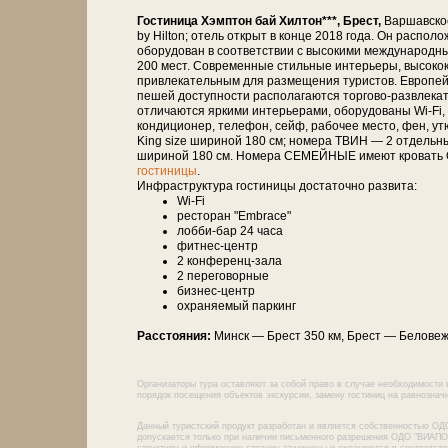
Гостиница Хэмптон бай Хилтон***, Брест,
Варшавское
by Hilton; отель открыт в конце 2018 года. Он распол
оборудован в соответствии с высокими международн
200 мест. Современные стильные интерьеры, высокока
привлекательным для размещения туристов. Европейс
пешей доступности располагаются торгово-развлекат
отличаются яркими интерьерами, оборудованы Wi-Fi,
кондиционер, телефон, сейф, рабочее место, фен, у
King size шириной 180 см; номера ТВИН — 2 отдельн
шириной 180 см. Номера СЕМЕЙНЫЕ имеют кровать Q
гостиницы
.
Инфраструктура гостиницы достаточно развита:
Wi-Fi
ресторан "Embrace"
лобби-бар 24 часа
фитнес-центр
2 конференц-зала
2 переговорные
бизнес-центр
охраняемый паркинг
Расстояния:
Минск — Брест 350 км, Брест — Бе­ло­веж­
Организаторы тура оставляют за собой право в случае необходимости 
порядок посещения объектов экскурсии, замену гостиниц на равнозначн
Данный туристский продукт разработан и является собственностью ОД
допускается только при наличии письменного разрешения ОДО "ВИАПОЛ