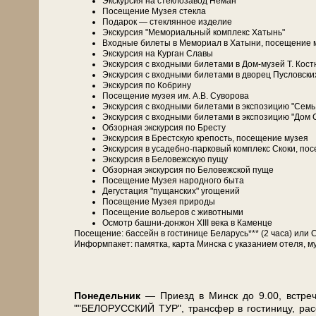
Экс­кур­сия на стеклозавод Нёман
По­се­ще­ние Музея стек­ла
Подарок — стеклянное из­де­лие
Экс­кур­сия "Ме­мо­ри­аль­ный ком­плекс Ха­тынь"
Вход­ные би­ле­ты в Мемориал в Ха­ты­ни, посещение 
Экс­кур­сия на Кур­ган Сла­вы
Экс­кур­сия с вход­ны­ми би­ле­та­ми в Дом-музей Т. Ко­с
Экс­кур­сия с вход­ны­ми би­ле­та­ми в дво­рец Пуслов­ских
Экс­кур­сия по Кобрину
По­се­ще­ние му­зея им. А.В. Су­во­ро­ва
Экс­кур­сия с вход­ны­ми би­ле­та­ми в экс­по­зи­цию "Сем
Экс­кур­сия с вход­ны­ми би­ле­та­ми в экс­по­зи­цию "До
Об­зор­ная экскурсия по Бре­сту
Экс­кур­сия в Брестскую кре­пость, посещение му­зея
Экс­кур­сия в усадебно-парковый ком­плекс Скоки, по
Экс­кур­сия в Бе­ло­веж­скую пу­щу
Об­зор­ная экскурсия по Бе­ло­веж­ской пуще
По­се­ще­ние Музея на­род­но­го бы­та
Де­гу­ста­ция "пущанских" угощений
По­се­ще­ние Музея при­ро­ды
По­се­ще­ние во­лье­ров с жи­вот­ны­ми
Осмотр башни-донжон ХІІІ ве­ка в Каменце
По­се­ще­ние: бас­сейн в го­сти­ни­це Бе­ла­русь*** (2 ча­са) 
Ин­форм­па­кет: па­мят­ка, кар­та Мин­ска с ука­за­ни­ем оте­ля, му
По­не­дель­ник
— При­езд в Минск до 9.00, встре­ча н
""БЕЛОРУССКИЙ ТУР", транс­фер в го­сти­ни­цу, рас­се­л