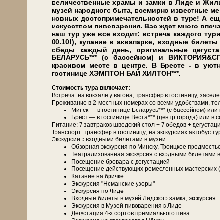
величественные хра­мы и зам­ки в Ли­де и Жи­ли­
му­зей на­род­но­го бы­та, все­мир­но из­вест­ные 
нов­ных до­сто­при­ме­ча­тель­но­стей в ту­ре! 
ис­кус­ством пивоварения. Вас ждет мно­го впеч
наш тур уже все вхо­дит: встре­ча каж­до­го ту­ри­с
00.10!), купание в ак­ва­пар­ке, входные би­ле
обе­ды каж­дый день, ори­ги­наль­ные де­густ
БЕЛАРУСЬ*** (с бас­сей­ном) и ВИКТОРИЯ&С
красивом месте в центре. В Бресте - в уют
гостинице ХЭМПТОН БАЙ ХИЛТОН***.
Сто­и­мость ту­ра вклю­ча­ет:
Встреча: на вок­за­ле у ва­го­на, транс­фер в го­сти­ни­цу, за­се­л
Про­жи­ва­ние в 2-местных но­ме­рах со все­ми удоб­ства­ми, те­л
Минск — в го­сти­ни­це Бе­ла­русь*** (с бас­сей­ном) и
Брест — в го­сти­ни­це Веста*** (центр го­ро­да) или в
Питание: 7 зав­тра­ков швед­ский стол + 7 обе­дов + де­густа­ц
Транс­порт: транс­фер в го­сти­ни­цу; на экс­кур­си­ях ав­то­бус ту
Экскурсии с вход­ны­ми би­ле­та­ми в му­зеи:
Об­зор­ная экскурсия по Мин­ску, Тро­иц­кое пред­ме­сть
Театра­ли­зо­ван­ная экскурсия с вход­ны­ми би­ле­та­ми
По­се­ще­ние бровара с де­гу­ста­ци­ей
По­се­ще­ние дей­ству­ю­щих ре­мес­лен­ных ма­стер­ских (г
Ка­та­ние на брич­ке
Экс­кур­сия "Неманские узоры"
Экс­кур­сия по Ли­де
Вход­ные би­ле­ты в му­зей Лидского зам­ка, экскурсия
Экс­кур­сия в Музей пивоварения в Ли­де
Де­гу­ста­ция 4-х сортов премиального пи­ва