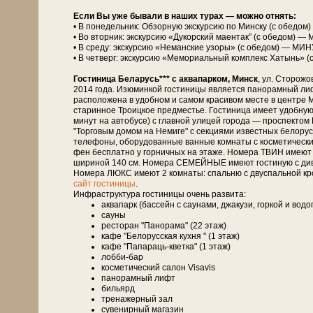
Если Вы уже бывали в наших турах — можно отнять:
• В понедельник: Обзорную экскурсию по Минску (с обедом
• Во вторник: экскурсию «Дукорский маентак” (с обедом) — 
• В среду: экскурсию «Неманские узоры» (с обедом) — МИНУ
• В четверг: экскурсию «Мемориальный комплекс Хатынь» (
Гостиница Беларусь*** с аквапарком, Минск
, ул. Сторожо
2014 года. Изюминкой гости­ни­цы является панорамный лиф
расположена в удобном и самом красивом месте в центре М
старинное Троицкое предместье. Гостиница имеет удобную
минут на автобусе) с главной улицей города — проспект
"Торговым домом на Немиге" с секциями известных белорусск
телефоны, оборудованные ванные комнаты с косметическими
фен бесплатно у горничных на этаже. Номера ТВИН имеют 
шириной 140 см. Номера СЕМЕЙНЫЕ имеют гостиную с дивано
Номера ЛЮКС имеют 2 комнаты: спальню с двуспальной кро
сайт гостиницы
.
Инфраструктура гостиницы очень развита:
аквапарк (бассейн с саунами, джакузи, горкой и вод
сауны
ресторан "Панорама" (22 этаж)
кафе "Белорусская кухня " (1 этаж)
кафе "Папараць-кветка" (1 этаж)
лобби-бар
косметический салон Visavis
панорамный лифт
бильярд
тренажерный зал
сувенирный магазин