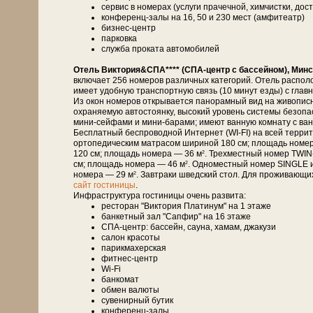
сервис в номерах (услуги прачечной, химчистки, дост
конференц-залы на 16, 50 и 230 мест (амфитеатр)
бизнес-центр
парковка
служба проката автомобилей
Отель Виктория&СПА**** (СПА-центр с бассейном), Минс
включает 256 номеров различных категорий. Отель распол
имеет удобную транспортную связь (10 минут езды) с глав
Из окон номеров открывается панорамный вид на живописн
охраняемую автостоянку, высокий уровень системы безоп
мини-сейфами и мини-барами; имеют ванную комнату с ванн
Бесплатный беспроводной Интернет (WI-FI) на всей терри
ортопедическим матрасом шириной 180 см; площадь номе
120 см; площадь номера — 36 м
. Трехместный номер TWIN
2
см; площадь номера — 46 м
. Одноместный номер SINGLE 
2
номера — 29 м
. Завтраки шведский стол. Для проживающи
2
сайт гостиницы
.
Инфраструктура гостиницы очень развита:
ресторан "Виктория Платинум" на 1 этаже
банкетный зал "Сапфир" на 16 этаже
СПА-центр: бассейн, сауна, хамам, джакузи
салон красоты
парикмахерская
фитнес-центр
Wi-Fi
банкомат
обмен валюты
сувенирный бутик
конференц-залы