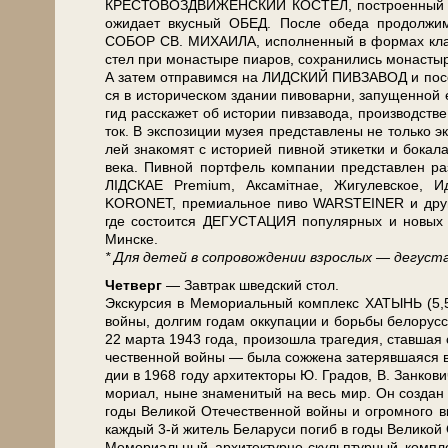
КРЕСТОВОЗДВИЖЕНСКИЙ КОСТЕЛ, по­стро­ен­ный в 177
ожи­да­ет вкус­ный ОБЕД. После обе­да продолжим 
СОБОР СВ. МИХАИЛА, ис­пол­нен­ный в фор­мах клас­с
стел при мо­на­сты­ре пи­а­ров, со­хра­ни­лись монастыр
А затем от­пра­вим­ся на ЛИДСКИЙ ПИВЗАВОД и п
ся в ис­то­ри­че­ском зда­нии пи­во­вар­ни, запущенной
гид рас­ска­жет об ис­то­рии пивзавода, про­из­вод­ст
ток. В экс­по­зи­ции му­зея пред­став­ле­ны не толь­ко эк
лей знакомят с ис­то­ри­ей пивной этикетки и бокала,
ве­ка. Пивной портфель ком­па­нии пред­став­лен 
ЛІДСКАЕ Premium, Аксамiтнае, Жигулевское, 
KORONET, премиальное пи­во WARSTEINER и дру­гие. 
где состоится ДЕГУСТАЦИЯ популярных и но­вых сор
Мин­ске.
* Для де­тей в сопровождении взрос­лых — дегуст
Чет­верг
— Завтрак швед­ский стол.
Экс­кур­сия в Ме­мо­ри­аль­ный ком­плекс ХАТЫНЬ (5,5 ч
вой­ны, дол­гим го­дам ок­ку­па­ции и борь­бы бе­ло­рус­с
22 мар­та 1943 го­да, про­изо­шла тра­ге­дия, став­шая с
че­ствен­ной вой­ны — бы­ла сож­же­на за­те­ряв­шая­ся
дии в 1968 го­ду ар­хи­тек­то­ры Ю. Гра­дов, В. Зан­ко­
мо­ри­ал, ны­не зна­ме­ни­тый на весь мир. Он со­здан в
го­ды Ве­ли­кой Оте­че­ствен­ной вой­ны и огром­но­го вк
каж­дый 3-й жи­тель Бе­ла­ру­си по­гиб в го­ды Ве­ли­ко
Ме­мо­ри­аль­ный архитектурно-скульптурный ком­плек