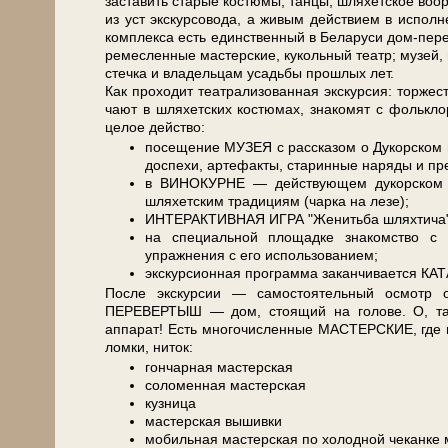
заставить ста­рые костюмы, тан­цы, шляхетское воо
из уст экс­кур­со­во­да, а живым действием в ис­пол­н
ком­плек­са есть един­ствен­ный в Бе­ла­ру­си дом-пер
ремесленные ма­стер­ские, кукольный театр; му­зей, 
с­теч­ка и владельцам усадь­бы про­шлых лет.
Как про­хо­дит театрализованная экскурсия: тор­же­
ча­ют в шля­хет­ских ко­стю­мах, знакомят с фолькл
целое дей­ство:
посещение МУЗЕЯ с рассказом о Дукорском 
доспехи, артефакты, старинные наряды и пр
в ВИНОКУРНЕ — действующем дукорском бр
шляхетским традициям (чарка на лезе);
ИНТЕРАКТИВНАЯ ИГРА "Женитьба шляхтича" 
на специальной площадке знакомство
упражнения с его использованием;
экскурсионная программа заканчивается К
После экс­кур­сии — самостоятельный осмотр объ­
ПЕРЕВЕРТЫШ — дом, стоящий на голове. О, там 
аппарат! Есть мно­го­чис­лен­ные МАСТЕРСКИЕ, где вж
лом­ки, ниток:
гончарная мастерская
соломенная мастерская
кузница
мастерская вышивки
мобильная мастерская по холодной чеканке 