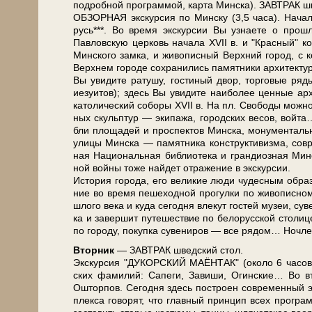
по­дроб­ной про­грам­мой, кар­та Мин­ска). ЗАВ­ТРАК ш
ОБЗОРНАЯ экскурсия по Мин­ску (3,5 ча­са). Начало 
русь***. Во вре­мя экс­кур­сии Вы узна­е­те о про­шл
Павловскую цер­ковь на­ча­ла ХVII в. и "Крас­ный" ко­с
Мин­ско­го зам­ка, и жи­во­пис­ный Верх­ний го­род, с 
Верх­нем го­ро­де со­хра­ни­лись па­мят­ни­ки ар­хи­тек
Вы уви­ди­те ра­ту­шу, го­сти­ный двор, тор­го­вые ря­ды
иезуи­тов); здесь Вы уви­ди­те наи­бо­лее цен­ные ар­х
ка­то­ли­че­ский со­бо­ры ХVII в. На пл. Сво­бо­ды мож­
ных скульп­тур — эки­па­жа, го­род­ских ве­сов, вой­
бли пло­ща­дей и про­спек­тов Мин­ска, мо­ну­мен­таль­н
ули­цы Мин­ска — па­мят­ни­ка кон­ст­рук­ти­виз­ма, со
ная На­ци­о­наль­ная биб­лио­те­ка и гран­ди­оз­ная Ми
ной вой­ны то­же най­дет от­ра­же­ние в экс­кур­сии.
История го­ро­да, его ве­ли­кие лю­ди чу­дес­ным об­ра­з
ние во вре­мя пе­ше­ход­ной про­гул­ки по жи­во­пис­
шло­го ве­ка и ку­да се­год­ня вле­кут го­стей му­зеи, су
ка и за­вер­шит пу­те­ше­ствие по бе­ло­рус­ской сто­ли
по го­ро­ду, по­куп­ка су­ве­ни­ров — все ря­дом… Ноч­ле
Втор­ник
— ЗАВ­ТРАК швед­ский стол.
Экс­кур­сия "ДУКОРСКИЙ МАЁНТАК" (око­ло 6 ча­сов).
ских фа­ми­лий: Са­пе­ги, За­ви­ши, Огин­ские… Во вто
Ошторпов. Сегодня здесь по­стро­ен со­вре­мен­н
плек­са го­во­рят, что глав­ный принцип всех про­грам