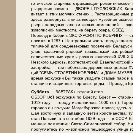
го­ти­че­ской ста­ри­ны, отражающая ро­ман­ти­че­ское т
ры­цар­ских вре­мен — ДВОРЕЦ ПУСЛОВСКИХ. Ка­жет
витает в этих могучих сте­нах... Реставрационные ра
здесь развернута впе­чат­ля­ю­щая му­зей­ная экс­п
рье­ры па­рад­ных за­лов и жи­лых по­ме­ще­ний — здес
жи­во­пис­ной мест­но­сти, на бе­ре­гу озе­ра. ОБЕД.
Пе­ре­езд в Ко­брин. ЭКСКУРСИЯ ПО КОБРИНУ — ста­рин­н
но­сит­ся к 1287 г. Центральная часть го­ро­да тща­тель­н
ти­пич­ной для сред­не­ве­ко­вых по­се­ле­ний Бе­ла­ру­
улиц, кра­соч­ной ря­до­вой граж­дан­ской за­строй­ко
величественные хра­мы раз­ных кон­фес­сий XVII-XIX 
Нев­ско­го цер­ковь, про­те­стант­ский Евангелистский х
за­строй­ка — три не­боль­ших де­ре­вян­ных церк­ви XVII
ций "СЕМЬ СТОЛЕТИЙ КОБРИНА" и ДОМА-МУЗЕЯ А. В
вре­мя экс­кур­сии Вы так­же уви­ди­те ста­рый парк и 
стан­цию и ста­рин­ные тор­го­вые ря­ды… При­езд в Брес
Суб­бо­та
— ЗАВ­ТРАК швед­ский стол.
ОБЗОРНАЯ экскурсия по Бре­сту. Брест — ста­рин­ный
1019 го­ду — го­ро­ду ис­пол­ни­лось 1000 лет!). Горо
го­ро­дов он по­лу­чил Маг­де­бург­ское пра­во; здесь в
шая во­сточ­ную и за­пад­ную вет­ви хри­сти­ан­ства; т
став Поль­ши, а в сен­тяб­ре 1939 го­да — в СССР. Вы у
мен­ные па­мят­ни­ки: Свято-Симеоновский со­бор, Ни­ко
про­гу­ля­е­тесь по жи­во­пис­ной пе­ше­ход­ной ули