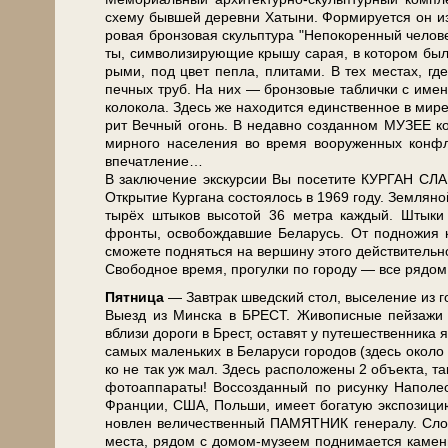
схе­му быв­шей де­рев­ни Ха­ты­ни. Фор­ми­ру­ет­ся он и
ро­вая брон­зо­вая скульп­ту­ра "Не­по­ко­рен­ный че­ло
ты, сим­во­ли­зи­ру­ю­щие кры­шу са­рая, в ко­то­ром бы­
ры­ми, под цвет пеп­ла, пли­та­ми. В тех ме­стах, где 
печ­ных труб. На них — брон­зо­вые таб­лич­ки с име­н
ко­ло­ко­ла. Здесь же на­хо­дит­ся един­ствен­ное в ми­
рит Веч­ный огонь. В не­дав­но со­здан­ном МУЗЕЕ ком
мирного на­се­ле­ния во вре­мя вооруженных кон­флик
впе­чат­ле­ние…
В за­клю­че­ние экс­кур­сии Вы по­се­ти­те КУРГАН 
Открытие Кур­га­на состоялось в 1969 го­ду. Земляной
ты­рёх штыков вы­со­той 36 мет­ра каж­дый. Штык
фронты, освобождавшие Бе­ла­русь. От под­но­жия 
смо­же­те под­нять­ся на вер­ши­ну это­го дей­стви­тель­н
Сво­бод­ное вре­мя, про­гул­ки по го­ро­ду — все ря­дом
Пят­ни­ца
— Завтрак швед­ский стол, вы­се­ле­ние из го­
Выезд из Мин­ска в БРЕСТ. Живописные пей­за­жи и ис
вбли­зи до­ро­ги в Брест, оста­вят у пу­те­ше­ствен­н
са­мых ма­лень­ких в Бе­ла­ру­си го­ро­дов (здесь око­ло 
ко не так уж мал. Здесь рас­по­ло­же­ны 2 объ­ек­та,
фотоаппараты! Воссозданный по ри­сун­ку На­по­ле
Фран­ции, США, Поль­ши, име­ет бо­га­тую экс­по­зи­ци
нов­лен величественный ПАМЯТНИК генералу. Словно
ме­ста, ря­дом с домом-музеем поднимается каменная