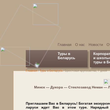
Главная
О нас
Новости
О
Туры в
Корпора
Беларусь
и школь
туры в Б
Главная
/
Туры в Беларусь
/
Брестская кругосветка, 7 дней
Минск — Дукора — Стеклозавод Неман — 
Приглашаем Вас в Бе­ла­русь! Богатая экс­кур­си­о
ла­ру­си ждет Вас в этом ту­ре. Нарядны