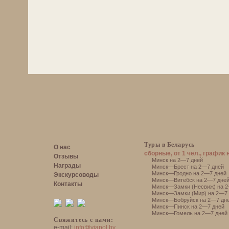
Туры в Беларусь
О нас
сборные, от 1 чел., график 
Отзывы
Минск на 2—7 дней
Награды
Минск—Брест на 2—7 дней
Минск—Гродно на 2—7 дней
Экскурсоводы
Минск—Витебск на 2—7 дне
Контакты
Минск—Замки (Несвиж) на 2
Минск—Замки (Мир) на 2—7 
Минск—Бобруйск на 2—7 дн
Минск—Пинск на 2—7 дней
Минск—Гомель на 2—7 дней
Свяжитесь с нами:
e-mail:
info@viapol.by