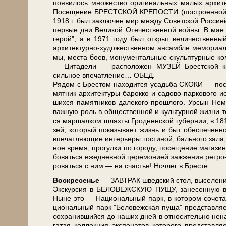
появилось мно­же­ство ори­ги­наль­ных ма­лых ар­хи­
По­се­ще­ние БРЕСТСКОЙ КРЕПОСТИ (по­стро­ен­ной в 
1918 г. был за­клю­чен мир меж­ду Со­вет­ской Рос­си­ей 
пер­вые дни Ве­ли­кой Оте­че­ствен­ной вой­ны. В ма
герой", а в 1971 го­ду был от­крыт величественны
архитектурно-художественном ан­сам­бле ме­мо­ри­а­ла п
мы, ме­ста боев, мо­ну­мен­таль­ные скульп­тур­ные ком­
— Ци­та­де­ли — рас­по­ло­жен МУЗЕЙ Брест­ской кре­п
сильное впе­чат­ле­ние… ОБЕД.
Рядом с Брестом на­хо­дит­ся усадь­ба СКОКИ — по­с
мят­ник ар­хи­тек­ту­ры ба­рок­ко и садово-паркового и
ших­ся па­мят­ни­ков да­ле­ко­го про­шло­го. Урсын Нем
важ­ную роль в об­ще­ствен­ной и культурной жиз­ни т
ся маршалком шлях­ты Гродненской губернии, в 1816 
зей, ко­то­рый показывает жизнь и быт обеспеченн
впе­чат­ля­ю­щие ин­те­рье­ры гостиной, бального за­ла
ное вре­мя, про­гул­ки по го­ро­ду, посещение ма­га­з
бо­вать­ся еже­днев­ной це­ре­мо­ни­ей за­жже­ния рет
ро­вать­ся с ним — на сча­стье! Ноч­лег в Бре­сте.
Вос­кре­се­нье
— ЗАВ­ТРАК швед­ский стол, вы­се­ле­ние
Экс­кур­сия в БЕЛОВЕЖСКУЮ ПУЩУ, за­не­сен­ную в Сп
Ныне это — На­ци­о­наль­ный парк, в ко­то­ром со­че­та
ци­о­наль­ный парк "Бе­ло­веж­ская пу­ща" пред­став­
со­хра­нив­ший­ся до на­ших дней в от­но­си­тель­н
га­тая кол­лек­ция экс­по­на­тов ко­то­ро­го пред­став