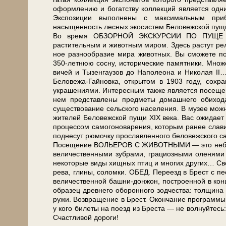
оформлению и богатству кол­лек­ций яв­ля­ет­ся од­н
Экспозиции выполнены с максимальным прибл
насыщенность лесных экосистем Бе­ло­веж­ской пу­щи,
Во вре­мя ОБЗОРНОЙ ЭКСКУРСИИ ПО ПУЩЕ Вы по­зн
растительным и животным ми­ром. Здесь растут релик
ное раз­но­об­ра­зие ми­ра жи­вот­ных. Вы смо­же­те 
350-летнюю сосну, ис­то­ри­че­ские па­мят­ни­ки. Множ
ви­чей и Ты­зен­гау­зов до На­по­лео­на и Ни­ко­ла
Беловежа-Гайновка, открытом в 1903 го­ду, со­хра­н
украшениями. Интересным так­же яв­ля­ет­ся п
нем пред­став­ле­ны пред­ме­ты до­маш­не­го оби
существование сельского на­се­ле­ния. В музее мож­но
жи­те­лей Бе­ло­веж­ской пу­щи XIX ве­ка. Вас ожи­д
процессом самогоноварения, ко­то­рым ранее славилас
поднесут рюмочку прославленного беловежского са­мо
По­се­ще­ние ВОЛЬЕРОВ С ЖИВОТНЫМИ — это не­боль­ш
величественными зубрами, грациозными оленями и
некоторые ви­ды хищных птиц и мно­гих дру­гих… Сво­бод
ре­ва, гли­ны, со­лом­ки. ОБЕД. Пе­ре­езд в Брест с пе
ве­ли­че­ствен­ной башни-донжон, по­стро­ен­ной в кон­
об­ра­зец древ­не­го обо­рон­но­го зод­че­ства: тол­щи
ру­жи. Воз­вра­ще­ние в Брест. Окон­ча­ние про­грам­мы
у кого би­ле­ты на по­езд из Бре­ста — не волнуйтесь:
Счастливой до­ро­ги!