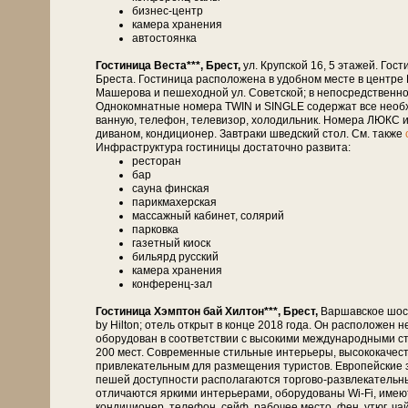
бизнес-центр
камера хранения
автостоянка
Гостиница Веста***, Брест,
ул. Крупской 16, 5 этажей. Гости
Бреста. Гостиница расположена в удобном месте в центре
Машерова и пешеходной ул. Советской; в непосредственной бл
Однокомнатные номера TWIN и SINGLE содержат все необхо
ванную, телефон, телевизор, холодильник. Номера ЛЮКС и
диваном, кондиционер. Завтраки шведский стол. См. также
Инфраструктура гостиницы достаточно развита:
ресторан
бар
сауна финская
парикмахерская
массажный кабинет, солярий
парковка
газетный киоск
бильярд русский
камера хранения
конференц-зал
Гостиница Хэмптон бай Хилтон***, Брест,
Варшавское шосс
by Hilton; отель открыт в конце 2018 года. Он расположен 
оборудован в соответствии с высокими международными с
200 мест. Современные стильные интерьеры, высококачеств
привлекательным для размещения туристов. Европейские з
пешей доступности располагаются торгово-развлекательны
отличаются яркими интерьерами, оборудованы Wi-Fi, имею
кондиционер, телефон, сейф, рабочее место, фен, утюг, 