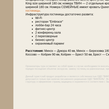
King size шириной 180 см; номера ТВИН — 2 отдельные кро
шириной 180 см. Номера СЕМЕЙНЫЕ имеют кровать Queen 
гостиницы
.
Инфраструктура гостиницы достаточно развита:
Wi-Fi
ресторан "Embrace"
лобби-бар 24 часа
фитнес-центр
2 конференц-зала
2 переговорные
бизнес-центр
охраняемый паркинг
Расстояния:
Минск — Дукора 40 км, Минск — Бе­ре­зов­ка 180 
Кос­со­во — Ко­брин 90 км, Ко­брин — Брест 50 км, Брест — Ск
Организаторы тура оставляют за собой право в случае необходимости вносить
порядок посещения объектов экскурсии, замену гостиниц на равнозначные, пре
Данный туристский продукт разработан и является собственностью ОДО "ВИА
допускается только при наличии письменного разрешения ОДО "ВИАПОЛЬ". Все
структуру и оформление страниц защищены и охраняются в соответствии с За