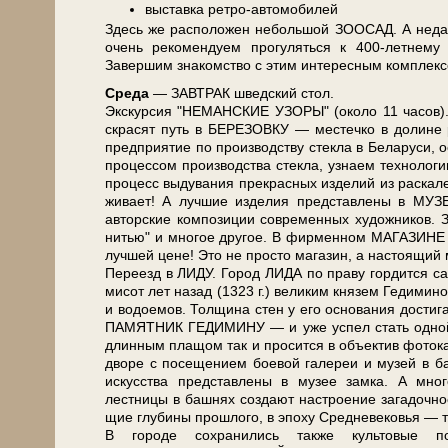
выставка ретро-автомобилей
Здесь же рас­по­ло­жен не­боль­шой ЗООСАД. А н
очень ре­ко­мен­ду­ем про­гу­лять­ся к 400-летнему
Завершим знакомство с этим ин­те­рес­ным ком­плек
Сре­да
— ЗАВ­ТРАК швед­ский стол.
Экс­кур­сия "НЕМАНСКИЕ УЗОРЫ" (око­ло 11 ча­сов). 
скрасят путь в БЕРЕЗОВКУ — ме­стеч­ко в до­ли­не
пред­при­я­тие по про­из­вод­ству стек­ла в Бе­ла­ру­с
процессом про­из­вод­ства стек­ла, узна­ем технологи
про­цесс выдувания пре­крас­ных из­де­лий из раскал
жи­ва­ет! А луч­шие из­де­лия пред­став­ле­ны в МУЗ
авторские ком­по­зи­ции со­вре­мен­ных ху­дож­ни­
нитью" и мно­гое дру­гое. В фир­мен­ном МАГАЗИНЕ мо
луч­шей це­не! Это не про­сто ма­га­зин, а на­сто­я
Пе­ре­езд в ЛИДУ. Город ЛИДА по пра­ву гор­дит­ся са­
ми­сот лет на­зад (1323 г.) ве­ли­ким кня­зем Ге­ди­м
и водоемов. Толщина стен у его ос­но­ва­ния до­сти­г
ПАМЯТНИК ГЕДИМИНУ — и уже успел стать одной из 
длинным плащом так и просится в объектив фотока
дворе с по­се­ще­ни­ем боевой галереи и му­зей в ба
ис­кус­ства пред­став­ле­ны в музее зам­ка. А мно­г
лестницы в башнях со­зда­ют на­стро­е­ние загадочнос
щие глу­би­ны про­шло­го, в эпо­ху Средне­ве­ко­вья — 
В го­ро­де со­хра­ни­лись так­же куль­то­вые