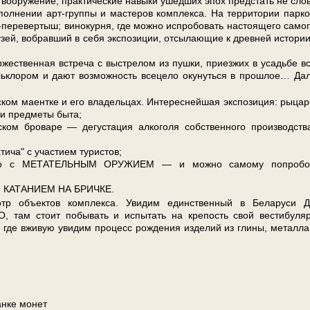
 вооружение, практические навыки ушед­ших эпох предстать не сло­
пол­не­нии арт-группы и ма­сте­ров ком­плек­са. На тер­ри­то­рии парк
м-перевертыш; винокурня, где мож­но испробовать на­сто­я­ще­го са­мо­г
зей, вобравший в се­бя экс­по­зи­ции, отсылающие к древней ис­то­ри
­же­ствен­ная встре­ча с выстрелом из пушки, приезжих в усадь­бе в
ольклором и да­ют воз­мож­ность всецело оку­нуть­ся в про­шлое… Д
ком маентке и его владельцах. Интереснейшая экспозиция: рыцар
 и предметы быта;
м броваре — дегустация алкоголя собственного производств
ча" с участием туристов;
ство с МЕТАТЕЛЬНЫМ ОРУЖИЕМ — и можно самому попробо
ся КАТАНИЕМ НА БРИЧКЕ.
 объ­ек­тов ком­плек­са. Уви­дим един­ствен­ный в Бе­ла­ру­си 
там стоит по­бы­вать и испытать на кре­пость свой вестибуля
де вживую увидим про­цесс рож­де­ния из­де­лий из гли­ны, ме­тал­ла
анке монет