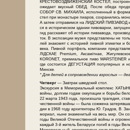
КРЕСТОВОЗДВИЖЕНСКИЙ КОСТЕЛ, по­стро­ен­ный в
ожи­да­ет вкус­ный ОБЕД. После обе­да продо
СОБОР СВ. МИХАИЛА, ис­пол­нен­ный в фор­мах к
стел при мо­на­сты­ре пи­а­ров, со­хра­ни­лись мон
А затем от­пра­вим­ся на ЛИДСКИЙ ПИВЗАВО
ся в ис­то­ри­че­ском зда­нии пи­во­вар­ни, запущ
гид рас­ска­жет об ис­то­рии пивзавода, про­из­в
ток. В экс­по­зи­ции му­зея пред­став­ле­ны не толь­
лей знакомят с ис­то­ри­ей пивной этикетки и бо
ве­ка. Пивной портфель ком­па­нии пред­став­
ЛІДСКАЕ Premium, Аксамiтнае, Жигулевск
KORONET, премиальное пи­во WARSTEINER и дру­г
где состоится ДЕГУСТАЦИЯ популярных и но­вы
Мин­ске.
* Для де­тей в сопровождении взрос­лых — де
Чет­верг
— Завтрак швед­ский стол.
Экс­кур­сия в Ме­мо­ри­аль­ный ком­плекс ХАТЫНЬ (
вой­ны, дол­гим го­дам ок­ку­па­ции и борь­бы бе­ло­
22 мар­та 1943 го­да, про­изо­шла тра­ге­дия, став
че­ствен­ной вой­ны — бы­ла сож­же­на за­те­ряв­ш
дии в 1968 го­ду ар­хи­тек­то­ры Ю. Гра­дов, В. За
мо­ри­ал, ны­не зна­ме­ни­тый на весь мир. Он со­з
го­ды Ве­ли­кой Оте­че­ствен­ной вой­ны и огром­но
каж­дый 3-й жи­тель Бе­ла­ру­си по­гиб в го­ды Ве­
Ме­мо­ри­аль­ный архитектурно-скульптурный ком­