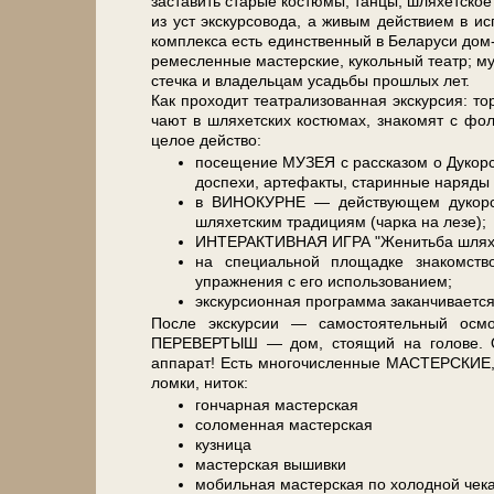
заставить ста­рые костюмы, тан­цы, шляхетское
из уст экс­кур­со­во­да, а живым действием в ис­
ком­плек­са есть един­ствен­ный в Бе­ла­ру­си до
ремесленные ма­стер­ские, кукольный театр; му­
с­теч­ка и владельцам усадь­бы про­шлых лет.
Как про­хо­дит театрализованная экскурсия: тор
ча­ют в шля­хет­ских ко­стю­мах, знакомят с ф
целое дей­ство:
посещение МУЗЕЯ с рассказом о Дукорс
доспехи, артефакты, старинные наряды
в ВИНОКУРНЕ — действующем дукорско
шляхетским традициям (чарка на лезе);
ИНТЕРАКТИВНАЯ ИГРА "Женитьба шляхти
на специальной площадке знаком
упражнения с его использованием;
экскурсионная программа заканчивает
После экс­кур­сии — самостоятельный осмотр
ПЕРЕВЕРТЫШ — дом, стоящий на голове. О, 
аппарат! Есть мно­го­чис­лен­ные МАСТЕРСКИЕ, г
лом­ки, ниток:
гончарная мастерская
соломенная мастерская
кузница
мастерская вышивки
мобильная мастерская по холодной чек