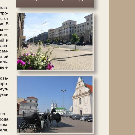
е­ла­
етро-
сь от
ов. В
­ды —
и­ан,
ный и
улич­
­сам­
в­ной
наль­
твен­
о­ва­
­про­
­гул­
ул­ки
­нат­
ро­да
ком­
е­ля,