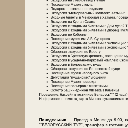
Экс­кур­сия на стеклозавод Нёман
По­се­ще­ние Музея стек­ла
Подарок — стеклянное из­де­лие
Экс­кур­сия "Ме­мо­ри­аль­ный ком­плекс Ха­тынь"
Вход­ные би­ле­ты в Мемориал в Ха­ты­ни, посещ
Экс­кур­сия на Кур­ган Сла­вы
Экс­кур­сия с вход­ны­ми би­ле­та­ми в Дом-музей Т
Экс­кур­сия с вход­ны­ми би­ле­та­ми в дво­рец Пусл
Экс­кур­сия по Кобрину
По­се­ще­ние му­зея им. А.В. Су­во­ро­ва
Экс­кур­сия с вход­ны­ми би­ле­та­ми в экс­по­зи­ци
Экс­кур­сия с вход­ны­ми би­ле­та­ми в экс­по­зи­ц
Об­зор­ная экскурсия по Бре­сту
Экс­кур­сия в Брестскую кре­пость, посещение му
Экс­кур­сия в усадебно-парковый ком­плекс Скок
Экс­кур­сия в Бе­ло­веж­скую пу­щу
Об­зор­ная экскурсия по Бе­ло­веж­ской пуще
По­се­ще­ние Музея на­род­но­го бы­та
Де­гу­ста­ция "пущанских" угощений
По­се­ще­ние Музея при­ро­ды
По­се­ще­ние во­лье­ров с жи­вот­ны­ми
Осмотр башни-донжон ХІІІ ве­ка в Каменце
По­се­ще­ние: бас­сейн в го­сти­ни­це Бе­ла­русь*** (2 ч
Ин­форм­па­кет: па­мят­ка, кар­та Мин­ска с ука­за­ни­ем оте
По­не­дель­ник
— При­езд в Минск до 9.00, встре
""БЕЛОРУССКИЙ ТУР", транс­фер в го­сти­ни­цу, рас