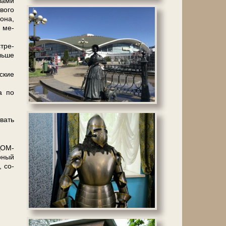
ва­ми
ового
о­на,
и ме­
стре­
альше
ские
а по
вать
ДОМ-
рный
, со­