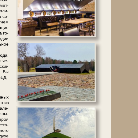
­мет­
 пли­
а се­
г­нем
я­щие
а го­
е­дии
ь­ное
о­да.
з че­
ский
. Вы
ОБЕД.
н­ных
ин из
а­ле­
фоны-
­роя
уста­
ного
ду­хе