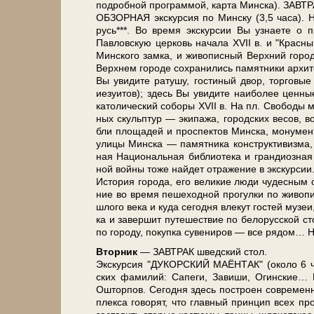
по­дроб­ной про­грам­мой, кар­та Мин­ска). ЗАВ­Т
ОБЗОРНАЯ экскурсия по Мин­ску (3,5 ча­са). Нач
русь***. Во вре­мя экс­кур­сии Вы узна­е­те о п
Павловскую цер­ковь на­ча­ла ХVII в. и "Крас­ный"
Мин­ско­го зам­ка, и жи­во­пис­ный Верх­ний го­ро
Верх­нем го­ро­де со­хра­ни­лись па­мят­ни­ки ар­х
Вы уви­ди­те ра­ту­шу, го­сти­ный двор, тор­го­вые
иезуи­тов); здесь Вы уви­ди­те наи­бо­лее цен­ные
ка­то­ли­че­ский со­бо­ры ХVII в. На пл. Сво­бо­ды
ных скульп­тур — эки­па­жа, го­род­ских ве­сов,
бли пло­ща­дей и про­спек­тов Мин­ска, мо­ну­мен­т
ули­цы Мин­ска — па­мят­ни­ка кон­ст­рук­ти­виз­м
ная На­ци­о­наль­ная биб­лио­те­ка и гран­ди­оз­н
ной вой­ны то­же най­дет от­ра­же­ние в экс­кур­сии
История го­ро­да, его ве­ли­кие лю­ди чу­дес­ным об
ние во вре­мя пе­ше­ход­ной про­гул­ки по жи­во
шло­го ве­ка и ку­да се­год­ня вле­кут го­стей му­з
ка и за­вер­шит пу­те­ше­ствие по бе­ло­рус­ской с
по го­ро­ду, по­куп­ка су­ве­ни­ров — все ря­дом… 
Втор­ник
— ЗАВ­ТРАК швед­ский стол.
Экс­кур­сия "ДУКОРСКИЙ МАЁНТАК" (око­ло 6 ча­
ских фа­ми­лий: Са­пе­ги, За­ви­ши, Огин­ские… В
Ошторпов. Сегодня здесь по­стро­ен со­вре­м
плек­са го­во­рят, что глав­ный принцип всех про