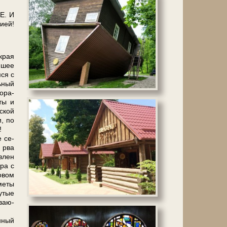
Е. И
и­ей!
 края
йшее
мся с
льный
о­ра­
­ты и
нской
и, по
!
е се­
и рва
в­лен
ра с
овом
ме­ты
рутые
ва­ю­
­ный