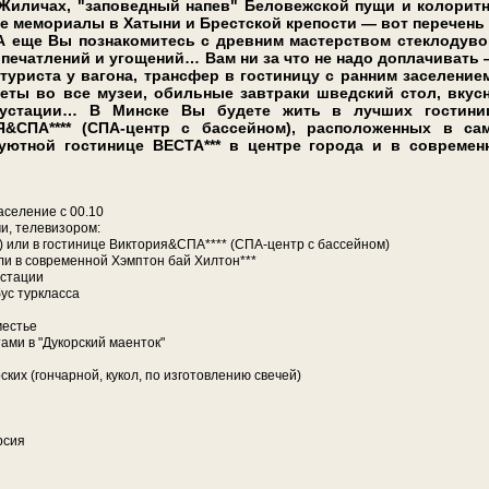
­ли­чах, "заповедный на­пев" Бе­ло­веж­ской пу­щи и ко­ло­рит
­ные мемориалы в Ха­ты­ни и Брест­ской кре­по­сти — вот пе­ре­чень
ре! А еще Вы по­зна­ко­ми­тесь с древним мастерством стеклодув
впечатлений и угощений… Вам ни за что не на­до до­пла­чи­вать
­ри­ста у ва­го­на, транс­фер в го­сти­ни­цу с ран­ним за­се­ле­ни­е
и­ле­ты во все му­зеи, обильные завтраки швед­ский стол, вкус
густа­ции… В Мин­ске Вы бу­де­те жить в луч­ших го­сти­ни­
Я&СПА**** (СПА-центр с бассейном), расположенных в са
 уютной гостинице ВЕСТА*** в центре города и в современ
а­се­ле­ние с 00.10
, те­ле­ви­зо­ром:
ном) или в го­сти­ни­це Виктория&СПА**** (СПА-центр с бассейном)
 или в со­вре­мен­ной Хэмптон бай Хилтон***
уста­ции
бус турк­лас­са
ме­стье
­та­ми в "Дукорский маенток"
ких (гон­чар­ной, ку­кол, по из­го­тов­ле­нию све­чей)
урсия