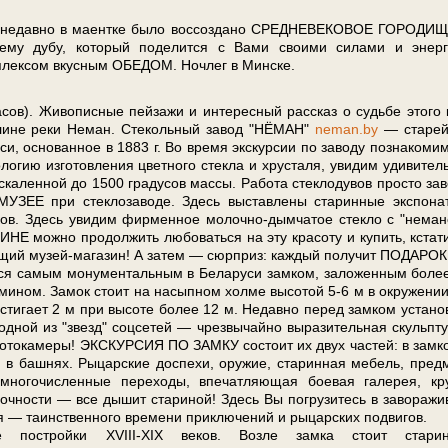
 А не­дав­но в маентке бы­ло воссоздано СРЕДНЕВЕКОВОЕ ГОРОДИЩ
нему ду­бу, ко­то­рый поделится с Ва­ми сво­и­ми си­ла­ми и энер­г
плек­сом вкусным ОБЕДОМ. Ноч­лег в Мин­ске.
в). Живописные пей­за­жи и ин­те­рес­ный рас­сказ о судь­бе это­го
ли­не ре­ки Не­ман. Стекольный за­вод "НЁМАН"
neman.by
— старе
­ру­си, основанное в 1883 г. Во вре­мя экс­кур­сии по за­во­ду познакоми
ологию из­го­тов­ле­ния цвет­но­го стек­ла и хрусталя, увидим удивите
скаленной до 1500 гра­ду­сов массы. Работа стеклодувов про­сто за­в
в МУЗЕЕ при стеклозаводе. Здесь вы­став­ле­ны ста­рин­ные экс­по­на
ж­ни­ков. Здесь увидим фирменное молочно-дымчатое стекло с "нема
НЕ мож­но про­дол­жить любоваться на эту кра­со­ту и ку­пить, кстат
сто­я­щий музей-магазин! А затем — сюр­приз: каж­дый получит ПОДАРОК
я са­мым мо­ну­мен­таль­ным в Бе­ла­ру­си зам­ком, за­ло­жен­ным бо­ле
­ди­ми­ном. Замок стоит на насыпном холме вы­со­той 5-6 м в окру­же­ни
сти­га­ет 2 м при высоте бо­лее 12 м. Недавно пе­ред зам­ком уста­но
 из "звезд" соцсетей — чрез­вы­чай­но выразительная скульп­ту­
токамеры! ЭКСКУРСИЯ ПО ЗАМКУ со­сто­ит их двух ча­стей: в замк
 в башнях. Рыцарские до­спе­хи, ору­жие, ста­рин­ная ме­бель, пред­
но­го­чис­лен­ные пе­ре­хо­ды, впе­чат­ля­ю­щая боевая га­ле­рея, к
очности — все ды­шит ста­ри­ной! Здесь Вы погрузитесь в за­во­ра­жи­
ья — та­ин­ствен­но­го вре­ме­ни приключений и ры­цар­ских подвигов.
­вые постройки ХVIII-XIX ве­ков. Возле зам­ка стоит ста­рин