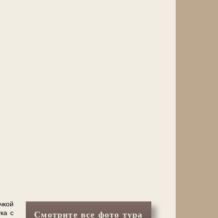
ч­кой
­ка с
Смотрите все фото тура