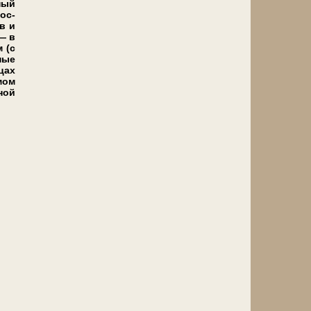
­ный
 ос­
ов и
 — в
м (с
­ные
цах
мом
ной