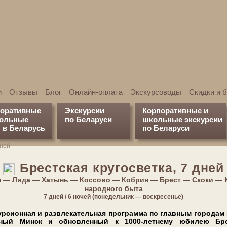
и
Отзывы
Блог
Онлайн-оплата
Экскурсоводы
Скидки и 
поративные
Экскурсии
Корпоративные и
кольные
по Беларуси
школьные экскурсии
 в Беларусь
по Беларуси
дней
Брестская кругосветка, 7 дней
н — Лида — Хатынь — Коссово — Кобрин — Брест — Скоки — 
народного быта
7 дней / 6 но­чей (понедельник — воскресенье)
­си­он­ная и раз­вле­ка­тель­ная про­грам­ма по главным го­ро­дам
ядный Минск и обновленный к 1000-летнему юбилею Бре