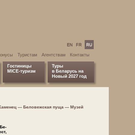
EN
FR
RU
бонусы
Туристам
Агентствам
Контакты
Гостиницы
Туры
MICE-туризм
в Беларусь на
Новый 2027 год
Каменец — Беловежская пуща — Музей
 Бе­
ст,