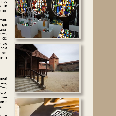
 нас
­ный
к ко­
стил­
, где
а­пи­
и­те­
а XIX
рные
ером
этаж,
ег в
н­ной
твия,
 Оте­
а­ге­
й ме­
­ми в
­вы —
ч­ную