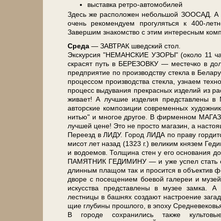
выставка ретро-автомобилей
Здесь же рас­по­ло­жен не­боль­шой ЗООСАД.
очень ре­ко­мен­ду­ем про­гу­лять­ся к 400-лет
Завершим знакомство с этим ин­те­рес­ным ком­
Сре­да
— ЗАВ­ТРАК швед­ский стол.
Экс­кур­сия "НЕМАНСКИЕ УЗОРЫ" (око­ло 11 ча­со
скрасят путь в БЕРЕЗОВКУ — ме­стеч­ко в до­
пред­при­я­тие по про­из­вод­ству стек­ла в Бе­ла
процессом про­из­вод­ства стек­ла, узна­ем техн
про­цесс выдувания пре­крас­ных из­де­лий из ра
жи­ва­ет! А луч­шие из­де­лия пред­став­ле­ны 
авторские ком­по­зи­ции со­вре­мен­ных ху­до
нитью" и мно­гое дру­гое. В фир­мен­ном МАГАЗИ
луч­шей це­не! Это не про­сто ма­га­зин, а на­
Пе­ре­езд в ЛИДУ. Город ЛИДА по пра­ву гор­дит­с
ми­сот лет на­зад (1323 г.) ве­ли­ким кня­зем Ге
и водоемов. Толщина стен у его ос­но­ва­ния до­
ПАМЯТНИК ГЕДИМИНУ — и уже успел стать одной
длинным плащом так и просится в объектив фо
дворе с по­се­ще­ни­ем боевой галереи и му­зей
ис­кус­ства пред­став­ле­ны в музее зам­ка. А м
лестницы в башнях со­зда­ют на­стро­е­ние загад
щие глу­би­ны про­шло­го, в эпо­ху Средне­ве­ко­в
В го­ро­де со­хра­ни­лись так­же куль­то