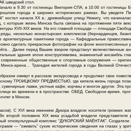
РАК швед­ский стол.
ало в 9.30 от го­сти­ни­цы Виктория-СПА; в 10.00 от го­сти­ни­цы Б
ро­шлом го­ро­да в ши­ро­ких ис­то­ри­че­ских рам­ках. Вы уви­ди­те П
 ко­стел на­ча­ла ХХ в.; древ­ней­шую ули­цу Не­ми­гу, что на­чи­на­ла
д, с ко­то­рым жизнь Мин­ска бы­ла свя­за­на на про­тя­же­нии пя­ти ве­к
и­тек­ту­ры XVII-XIX ве­ков. На его глав­ной пло­ща­ди — пло­ща­ди Сво­бо
 ря­ды, не­сколь­ко мо­на­стыр­ских ком­плек­сов (бер­нар­дин­цев, ба­зи­л
 ар­хи­тек­тур­ные па­мят­ни­ки го­ро­да — Ка­фед­раль­ные пра­во­слав­
 мож­но сде­лать пре­крас­ные фо­то­гра­фии на фо­не мно­го­чис­лен­ных 
 вой­та… Да­лее пе­ред Ва­шим взо­ром пред­ста­нут величественные ан
аль­ные зда­ния эпо­хи кон­ст­рук­ти­виз­ма, зна­ме­ни­тый ан­самбль гла
а, со­вре­мен­ные об­ще­ствен­ные и спор­тив­ные со­ору­же­ния — ори­ги­
ая Минск-арена… Трагедия жи­те­лей го­ро­да в го­ды Ве­ли­кой Оте­че­с
.
­ра­зом ожи­вут в рас­ска­зе экс­кур­со­во­да и про­дол­жат свое по­вест­в
­пис­но­му ТРО­ИЦКО­МУ ПРЕД­МЕСТЬЮ, где ки­пе­ла жизнь го­ро­да по­за
еи, су­ве­нир­ные лав­ки, уют­ные ка­фе, корч­мы и мно­гое дру­гое. Эта про
то­ли­це во вре­ме­ни и в про­стран­стве. ОБЕД. Сво­бод­ное вре­мя, про­г
Ноч­лег в Мин­ске.
сов). С ХVI ве­ка име­ни­ем Дукора вла­де­ли носители громких маг
о вто­рой по­ло­ви­не XIX ве­ка усадь­бой вла­де­ли пред­ста­ви­те­ли 
ен­ный этнокультурный ком­плекс "ДУКОРСКИЙ МАЁНТАК". Создатели 
­грамм — "оживить" су­хие ис­то­ри­че­ские сведения на гла­зах у зри­т