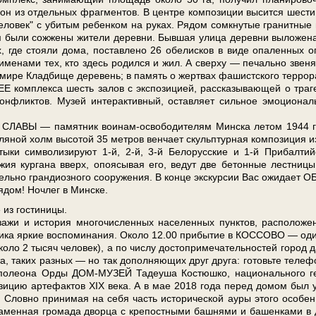
 он из от­дель­ных фраг­мен­тов. В цен­тре ком­по­зи­ции вы­сит­ся ше­сти
че­ло­век" с уби­тым ре­бен­ком на ру­ках. Рядом со­мкну­тые гра­нит­ные
ом бы­ли со­жже­ны жи­те­ли де­рев­ни. Быв­шая ули­ца де­рев­ни вы­ло­же­н
 где сто­я­ли до­ма, по­став­ле­но 26 обе­лис­ков в ви­де опа­лен­ных о
име­на­ми тех, кто здесь ро­дил­ся и жил. А свер­ху — пе­чаль­но зве­н
в ми­ре Кладбище де­ре­вень; в па­мять о жерт­вах фа­шист­ско­го тер­ро­р
Е ком­плек­са шесть за­лов с экс­по­зи­ци­ей, рассказывающей о тра­г
­флик­тов. Музей ин­тер­ак­тив­ный, остав­ля­ет сильное эмо­цио­нал
РГАН СЛАВЫ — па­мят­ник воинам-освободителям Мин­ска ле­том 1944 г
ляной холм вы­со­той 35 мет­ров венчает скульптурная ком­по­зи­ция и
 Штыки символизируют 1-й, 2-й, 3-й Белорусские и 1-й Прибалтий
жия кургана вверх, опоясывая его, ве­дут две бе­тон­ные лестницы
ель­но гран­ди­оз­но­го со­ору­же­ния. В кон­це экс­кур­сии Вас ожи­да­ет 
я­дом! Ноч­лег в Мин­ске.
из го­сти­ни­цы.
и ис­то­рия мно­го­чис­лен­ных на­се­лен­ных пунк­тов, рас­по­ло­же
вен­ни­ка яр­кие вос­по­ми­на­ния. Около 12.00 прибытие в КОССОВО — од
о­ло 2 ты­сяч че­ло­век), а по чис­лу до­сто­при­ме­ча­тель­но­стей го­род д
к­та, та­ких раз­ных — но так дополняющих друг дру­га: готовьте теле
по­лео­на Ор­ды ДОМ-МУЗЕЙ Та­де­уша Ко­стюш­ко, национального ге
зи­цию ар­те­фак­тов XIX ве­ка. А в мае 2018 го­да пе­ред до­мом был 
овно принимая на се­бя часть ис­то­ри­че­ской ауры это­го особен
енная громада двор­ца с кре­пост­ны­ми баш­ня­ми и ба­шен­ка­ми в 