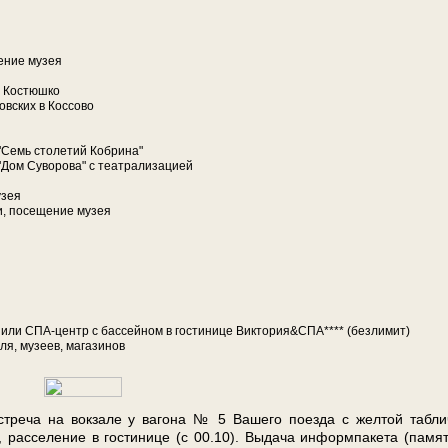
ение му­зея
. Ко­стюш­ко
ов­ских в Кос­со­во
ю "Семь сто­ле­тий Кобрина"
ию "Дом Су­во­ро­ва" с театрализацией
­зея
и, посещение му­зея
а­са) или СПА-центр с бас­сей­ном в го­сти­ни­це Виктория&СПА**** (безлимит)
­ля, му­зеев, ма­га­зи­нов
­ча на вок­за­ле у ва­го­на № 5 Ва­ше­го по­ез­да с жел­той таб­ли
­се­ле­ние в го­сти­ни­це (с 00.10). Вы­да­ча ин­форм­па­ке­та (па­мят