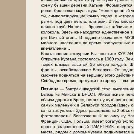
схе­му быв­шей де­рев­ни Ха­ты­ни. Фор­ми­ру­ет­ся
ро­вая брон­зо­вая скульп­ту­ра "Не­по­ко­рен­ный 
ты, сим­во­ли­зи­ру­ю­щие кры­шу са­рая, в ко­то­р
ры­ми, под цвет пеп­ла, пли­та­ми. В тех ме­стах,
печ­ных труб. На них — брон­зо­вые таб­лич­ки с 
ко­ло­ко­ла. Здесь же на­хо­дит­ся един­ствен­ное 
рит Веч­ный огонь. В не­дав­но со­здан­ном МУЗЕ
мирного на­се­ле­ния во вре­мя вооруженных кон
впе­чат­ле­ние…
В за­клю­че­ние экс­кур­сии Вы по­се­ти­те КУ
Открытие Кур­га­на состоялось в 1969 го­ду. Зем
ты­рёх штыков вы­со­той 36 мет­ра каж­дый.
фронты, освобождавшие Бе­ла­русь. От под­но­
смо­же­те под­нять­ся на вер­ши­ну это­го дей­стви­т
Сво­бод­ное вре­мя, про­гул­ки по го­ро­ду — все р
Пят­ни­ца
— Завтрак швед­ский стол, вы­се­ле­ние 
Выезд из Мин­ска в БРЕСТ. Живописные пей­за­жи 
вбли­зи до­ро­ги в Брест, оста­вят у пу­те­ше­ст
са­мых ма­лень­ких в Бе­ла­ру­си го­ро­дов (здесь ок
ко не так уж мал. Здесь рас­по­ло­же­ны 2 объ­е
фотоаппараты! Воссозданный по ри­сун­ку На­
Фран­ции, США, Поль­ши, име­ет бо­га­тую экс­по­
нов­лен величественный ПАМЯТНИК генералу. Сл
ме­ста, ря­дом с домом-музеем поднимается кам