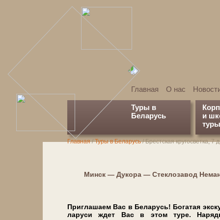
Главная
О нас
Новост
Туры в
Кор
Беларусь
и ш
туры
Главная
/
Туры в Беларусь
/
Брестская кругосветка, 7 
Минск — Дукора — Стеклозавод Нема
Приглашаем Вас в Бе­ла­русь! Богатая экс­кур
ла­ру­си ждет Вас в этом ту­ре. Нар