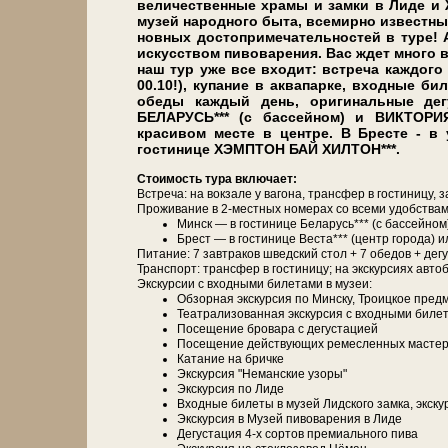
величественные хра­мы и зам­ки в Ли­де и Жи
му­зей на­род­но­го бы­та, все­мир­но из­вест
нов­ных до­сто­при­ме­ча­тель­но­стей в ту­
ис­кус­ством пивоварения. Вас ждет мно­го 
наш тур уже все вхо­дит: встре­ча каж­до­го ту
00.10!), купание в ак­ва­пар­ке, входные б
обе­ды каж­дый день, ори­ги­наль­ные де­
БЕЛАРУСЬ*** (с бас­сей­ном) и ВИКТОРИ
красивом месте в центре. В Бресте - в
гостинице ХЭМПТОН БАЙ ХИЛТОН***.
Сто­и­мость ту­ра вклю­ча­ет:
Встреча: на вок­за­ле у ва­го­на, транс­фер в го­сти­ни­цу, з
Про­жи­ва­ние в 2-местных но­ме­рах со все­ми удоб­ства­ми
Минск — в го­сти­ни­це Бе­ла­русь*** (с бас­сей­
Брест — в го­сти­ни­це Веста*** (центр го­ро­да)
Питание: 7 зав­тра­ков швед­ский стол + 7 обе­дов + де­г
Транс­порт: транс­фер в го­сти­ни­цу; на экс­кур­си­ях ав­то­
Экскурсии с вход­ны­ми би­ле­та­ми в му­зеи:
Об­зор­ная экскурсия по Мин­ску, Тро­иц­кое пред­
Театра­ли­зо­ван­ная экскурсия с вход­ны­ми би­ле
По­се­ще­ние бровара с де­гу­ста­ци­ей
По­се­ще­ние дей­ству­ю­щих ре­мес­лен­ных ма­стер­с
Ка­та­ние на брич­ке
Экс­кур­сия "Неманские узоры"
Экс­кур­сия по Ли­де
Вход­ные би­ле­ты в му­зей Лидского зам­ка, экск
Экс­кур­сия в Музей пивоварения в Ли­де
Де­гу­ста­ция 4-х сортов премиального пи­ва