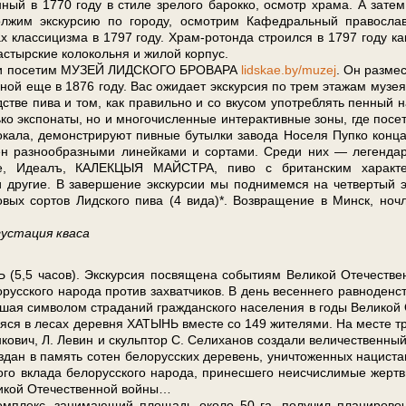
 1770 го­ду в сти­ле зре­ло­го ба­рок­ко, осмотр хра­ма. А затем
лжим экс­кур­сию по го­ро­ду, осмот­рим Кафедральный пра­во­слав
лас­си­циз­ма в 1797 го­ду. Храм-ротонда строился в 1797 го­ду ка
астырские ко­ло­коль­ня и жи­лой кор­пус.
Д и по­се­тим МУЗЕЙ ЛИДСКОГО БРОВАРА
lidskae.by/muzej
. Он раз­ме­
енной еще в 1876 го­ду. Вас ожи­да­ет экскурсия по трем эта­жам му­зея
од­стве пи­ва и том, как правильно и со вку­сом употреблять пен­ный н
ко экс­по­на­ты, но и мно­го­чис­лен­ные ин­тер­ак­тив­ные зоны, где по­се­т
кала, де­мон­стри­ру­ют пивные бу­тыл­ки за­во­да Носеля Пупко кон­ц
лен раз­но­об­раз­ны­ми линейками и сортами. Среди них — легенда
ое, Идеалъ, КАЛЕКЦЫЯ МАЙСТРА, пи­во с британским характ
ие. В за­вер­ше­ние экс­кур­сии мы под­ни­мем­ся на чет­вер­тый 
х сортов Лидского пи­ва (4 ви­да)*. Воз­вра­ще­ние в Минск, ночл
густация кваса
5,5 ча­сов). Экс­кур­сия по­свя­ще­на со­бы­ти­ям Ве­ли­кой Оте­че­стве
рус­ско­го на­ро­да про­тив за­хват­чи­ков. В день ве­сен­не­го рав­но­ден­с
­шая сим­во­лом стра­да­ний граж­дан­ско­го на­се­ле­ния в го­ды Ве­ли­кой
ая­ся в ле­сах де­рев­ня ХАТЫНЬ вме­сте со 149 жи­те­ля­ми. На ме­сте тр
н­ко­вич, Л. Ле­вин и скуль­птор С. Се­ли­ха­нов со­зда­ли величественны
дан в па­мять со­тен бе­ло­рус­ских де­ре­вень, уни­что­жен­ных на­ци­ста
­го вкла­да бе­ло­рус­ско­го на­ро­да, при­нес­ше­го не­ис­чис­ли­мые жерт
ли­кой Оте­че­ствен­ной вой­ны…
плекс, за­ни­ма­ю­щий пло­щадь око­ло 50 га, по­лу­чил пла­ни­ро­во