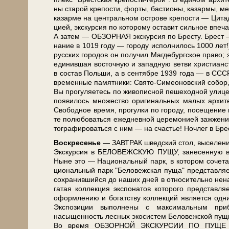
ны ста­рой кре­по­сти, фор­ты, ба­сти­о­ны, ка­зар­мы, м
ка­зар­ме на цен­траль­ном ост­ро­ве кре­по­сти — Ци­та
ци­ей, экскурсия по ко­то­ро­му оста­вит сильное впе­ч
А затем — ОБЗОРНАЯ экскурсия по Бре­сту. Брест — ст
на­ние в 1019 го­ду — го­ро­ду ис­пол­ни­лось 1000 лет
рус­ских го­ро­дов он по­лу­чил Маг­де­бург­ское пра­во
еди­нив­шая во­сточ­ную и за­пад­ную вет­ви хри­сти­ан­
в со­став Поль­ши, а в сен­тяб­ре 1939 го­да — в СССР.
вре­мен­ные па­мят­ни­ки: Свято-Симеоновский со­бор, Н
Вы про­гу­ля­е­тесь по жи­во­пис­ной пе­ше­ход­ной ул
появилось мно­же­ство ори­ги­наль­ных ма­лых ар­хи­
Сво­бод­ное вре­мя, про­гул­ки по го­ро­ду, посещени
те по­лю­бо­вать­ся еже­днев­ной це­ре­мо­ни­ей за­жж
то­гра­фи­ро­вать­ся с ним — на сча­стье! Ноч­лег в Бре­
Вос­кре­се­нье
— ЗАВ­ТРАК швед­ский стол, вы­се­ле­ние
Экс­кур­сия в БЕЛОВЕЖСКУЮ ПУЩУ, за­не­сен­ную в Сп
Ныне это — На­ци­о­наль­ный парк, в ко­то­ром со­че­та
ци­о­наль­ный парк "Бе­ло­веж­ская пу­ща" пред­став­
со­хра­нив­ший­ся до на­ших дней в от­но­си­тель­н
га­тая кол­лек­ция экс­по­на­тов ко­то­ро­го пред­став
оформлению и богатству кол­лек­ций яв­ля­ет­ся од­н
Экспозиции выполнены с максимальным прибл
насыщенность лесных экосистем Бе­ло­веж­ской пу­щи,
Во вре­мя ОБЗОРНОЙ ЭКСКУРСИИ ПО ПУЩЕ Вы по­зн