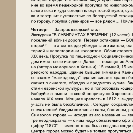
ние во вре­мя пе­ше­ход­ной про­гул­ки по жи­во­пис­
шло­го ве­ка и ку­да се­год­ня вле­кут го­стей му­зеи, су
ка и за­вер­шит пу­те­ше­ствие по бе­ло­рус­ской сто­ли
по го­ро­ду, по­куп­ка су­ве­ни­ров — все ря­дом… Ноч­ле
Чет­верг
— Завтрак швед­ский стол.
Экс­кур­сия "В ЛАБИРИНТАХ ВРЕМЕНИ" (12 ча­сов). В пу
по­се­ле­ний вбли­зи до­ро­ги. Пер­вая оста­нов­ка — Б
вто­рой!" — в этом твер­до убеж­де­ны его жи­те­ли, ост­
то­ри­ей и неповторимым колоритом. Облик ста­ро­го цен
XIX ве­ка. Прогулка по пе­ше­ход­ной Социалистичес
дом име­ет свою ис­то­рию. Да­лее — посещение Ал­леи п
на (ав­то­ра ме­мо­ри­а­ла в Ха­ты­ни): 15 кам­ней, 15 име
рей­ско­го на­ро­дов. Зда­ние быв­шей гим­на­зии Хан­ны
со зна­ком "ма­гин­до­ви­да", зда­ния си­на­гог хра­нят
ска­жет о синагоге, обрядах и пред­ме­тах культа. Здес
стя­ми ев­рей­ской куль­ту­ры, но и по­про­бо­вать кош
Боб­руйск зна­ме­нит и сво­ей не­при­ступ­ной крепо
на­ча­ла ХIX ве­ка. Мощная кре­пость в 1812 г. вы­де
участь не бы­ла без­об­лач­ной... Сегодня со­хра­ни­л
впе­чат­ле­ние! Уви­дим зем­ля­ные ва­лы, ба­сти­о­ны
Символом го­ро­да — исходя из его названия — яв
тре неоднократно — с ним на­до обя­за­тель­но сфото
циф­ру "1870" — имен­но тогда бы­ла со­зда­на кон­ди­
цен­тре го­ро­да мож­но бу­дет не толь­ко про­гу­лять­ся