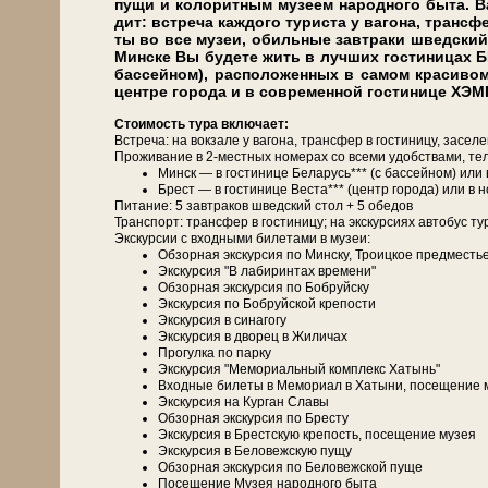
пу­щи и колоритным му­зе­ем на­род­но­го бы­та. 
дит: встре­ча каж­до­го ту­ри­ста у ва­го­на, транс­ф
ты во все му­зеи, обильные завтраки швед­ский 
Мин­ске Вы бу­де­те жить в луч­ших го­сти­ни­ца
бассейном), расположенных в самом красивом 
центре города и в современной гостинице ХЭ
Сто­и­мость ту­ра вклю­ча­ет:
Встреча: на вок­за­ле у ва­го­на, транс­фер в го­сти­ни­цу, за­се­л
Про­жи­ва­ние в 2-местных но­ме­рах со все­ми удоб­ства­ми, те­л
Минск — в го­сти­ни­це Бе­ла­русь*** (с бас­сей­ном) и
Брест — в го­сти­ни­це Веста*** (центр го­ро­да) или в
Питание: 5 зав­тра­ков швед­ский стол + 5 обе­дов
Транс­порт: транс­фер в го­сти­ни­цу; на экс­кур­си­ях ав­то­бус ту
Экскурсии с вход­ны­ми би­ле­та­ми в му­зеи:
Об­зор­ная экскурсия по Мин­ску, Тро­иц­кое пред­ме­сть
Экс­кур­сия "В лабиринтах вре­ме­ни"
Об­зор­ная экскурсия по Боб­руй­ску
Экс­кур­сия по Боб­руй­ской кре­по­сти
Экс­кур­сия в си­на­го­гу
Экс­кур­сия в дво­рец в Жи­ли­чах
Прогулка по пар­ку
Экс­кур­сия "Ме­мо­ри­аль­ный ком­плекс Ха­тынь"
Вход­ные би­ле­ты в Мемориал в Ха­ты­ни, посещение 
Экс­кур­сия на Кур­ган Сла­вы
Об­зор­ная экскурсия по Бре­сту
Экс­кур­сия в Брестскую кре­пость, посещение му­зея
Экс­кур­сия в Бе­ло­веж­скую пу­щу
Об­зор­ная экскурсия по Бе­ло­веж­ской пуще
По­се­ще­ние Музея на­род­но­го бы­та