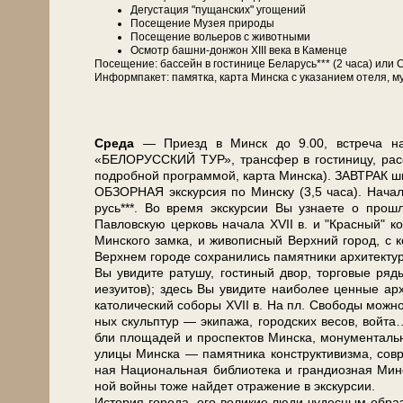
Де­гу­ста­ция "пущанских" угощений
По­се­ще­ние Музея при­ро­ды
По­се­ще­ние во­лье­ров с жи­вот­ны­ми
Осмотр башни-донжон ХІІІ ве­ка в Каменце
По­се­ще­ние: бас­сейн в го­сти­ни­це Бе­ла­русь*** (2 ча­са) 
Ин­форм­па­кет: па­мят­ка, кар­та Мин­ска с ука­за­ни­ем оте­ля, му
Сре­да
— При­езд в Минск до 9.00, встре­ча на во
«БЕЛОРУССКИЙ ТУР», транс­фер в го­сти­ни­цу, рас­се­л
по­дроб­ной про­грам­мой, кар­та Мин­ска). ЗАВ­ТРАК ш
ОБЗОРНАЯ экскурсия по Мин­ску (3,5 ча­са). Начало 
русь***. Во вре­мя экс­кур­сии Вы узна­е­те о про­шл
Павловскую цер­ковь на­ча­ла ХVII в. и "Крас­ный" ко­с
Мин­ско­го зам­ка, и жи­во­пис­ный Верх­ний го­род, с 
Верх­нем го­ро­де со­хра­ни­лись па­мят­ни­ки ар­хи­тек
Вы уви­ди­те ра­ту­шу, го­сти­ный двор, тор­го­вые ря­ды
иезуи­тов); здесь Вы уви­ди­те наи­бо­лее цен­ные ар­х
ка­то­ли­че­ский со­бо­ры ХVII в. На пл. Сво­бо­ды мож­
ных скульп­тур — эки­па­жа, го­род­ских ве­сов, вой­
бли пло­ща­дей и про­спек­тов Мин­ска, мо­ну­мен­таль­н
ули­цы Мин­ска — па­мят­ни­ка кон­ст­рук­ти­виз­ма, со
ная На­ци­о­наль­ная биб­лио­те­ка и гран­ди­оз­ная Ми
ной вой­ны то­же най­дет от­ра­же­ние в экс­кур­сии.
История го­ро­да, его ве­ли­кие лю­ди чу­дес­ным об­ра­з