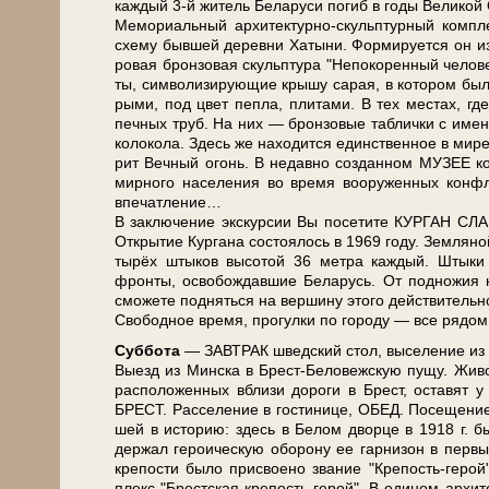
каж­дый 3-й жи­тель Бе­ла­ру­си по­гиб в го­ды Ве­ли­ко
Ме­мо­ри­аль­ный архитектурно-скульптурный ком­плек
схе­му быв­шей де­рев­ни Ха­ты­ни. Фор­ми­ру­ет­ся он и
ро­вая брон­зо­вая скульп­ту­ра "Не­по­ко­рен­ный че­ло
ты, сим­во­ли­зи­ру­ю­щие кры­шу са­рая, в ко­то­ром бы­
ры­ми, под цвет пеп­ла, пли­та­ми. В тех ме­стах, где 
печ­ных труб. На них — брон­зо­вые таб­лич­ки с име­н
ко­ло­ко­ла. Здесь же на­хо­дит­ся един­ствен­ное в ми­
рит Веч­ный огонь. В не­дав­но со­здан­ном МУЗЕЕ ком
мирного на­се­ле­ния во вре­мя вооруженных кон­флик
впе­чат­ле­ние…
В за­клю­че­ние экс­кур­сии Вы по­се­ти­те КУРГАН 
Открытие Кур­га­на состоялось в 1969 го­ду. Земляной
ты­рёх штыков вы­со­той 36 мет­ра каж­дый. Штык
фронты, освобождавшие Бе­ла­русь. От под­но­жия 
смо­же­те под­нять­ся на вер­ши­ну это­го дей­стви­тель­н
Сво­бод­ное вре­мя, про­гул­ки по го­ро­ду — все ря­дом
Суб­бо­та
— ЗАВ­ТРАК швед­ский стол, вы­се­ле­ние из г
Выезд из Мин­ска в Брест-Беловежскую пу­щу. Живопис
рас­по­ло­жен­ных вбли­зи до­ро­ги в Брест, оста­вят 
БРЕСТ. Расселение в го­сти­ни­це, ОБЕД. По­се­ще­н
шей в ис­то­рию: здесь в Бе­лом двор­це в 1918 г. бы
дер­жал ге­ро­и­че­скую обо­ро­ну ее гар­ни­зон в пер­
кре­по­сти бы­ло присвоено звание "Крепость-геро
плекс "Брест­ская крепость-герой". В еди­ном архите