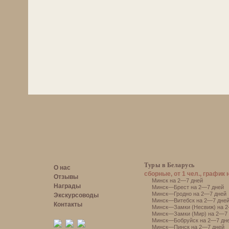
Туры в Беларусь
О нас
сборные, от 1 чел., график 
Отзывы
Минск на 2—7 дней
Награды
Минск—Брест на 2—7 дней
Минск—Гродно на 2—7 дней
Экскурсоводы
Минск—Витебск на 2—7 дне
Контакты
Минск—Замки (Несвиж) на 2
Минск—Замки (Мир) на 2—7 
Минск—Бобруйск на 2—7 дн
Минск—Пинск на 2—7 дней