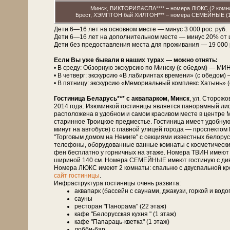
Минск, ВИКТОРИЯ&СПА**** – номера ЛЮКС (2 комнат
Брест, ХЭМПТОН бай ХИЛТОН*** – номера СЕМЕЙНЫЕ (1 к
Дети 6—16 лет на основном месте — минус 3 000 рос. руб.
Дети 6—16 лет на дополнительном месте — минус 20% от
Дети без предоставления места для проживания — 19 000 рос
Если Вы уже бывали в наших турах — можно отнять:
• В среду: Обзорную экскурсию по Минску (с обедом) — МИН
• В четверг: экскурсию «В лабиринтах времени» (с обедом)
• В пятницу: экскурсию «Мемориальный комплекс Хатынь» 
Гостиница Беларусь*** с аквапарком, Минск
, ул. Сторожо
2014 года. Изюминкой гости­ни­цы является панорамный лиф
расположена в удобном и самом красивом месте в центре М
старинное Троицкое предместье. Гостиница имеет удобную
минут на автобусе) с главной улицей города — проспект
"Торговым домом на Немиге" с секциями известных белорусск
телефоны, оборудованные ванные комнаты с косметическими
фен бесплатно у горничных на этаже. Номера ТВИН имеют 
шириной 140 см. Номера СЕМЕЙНЫЕ имеют гостиную с дивано
Номера ЛЮКС имеют 2 комнаты: спальню с двуспальной кро
сайт гостиницы
.
Инфраструктура гостиницы очень развита:
аквапарк (бассейн с саунами, джакузи, горкой и вод
сауны
ресторан "Панорама" (22 этаж)
кафе "Белорусская кухня " (1 этаж)
кафе "Папараць-кветка" (1 этаж)
лобби-бар