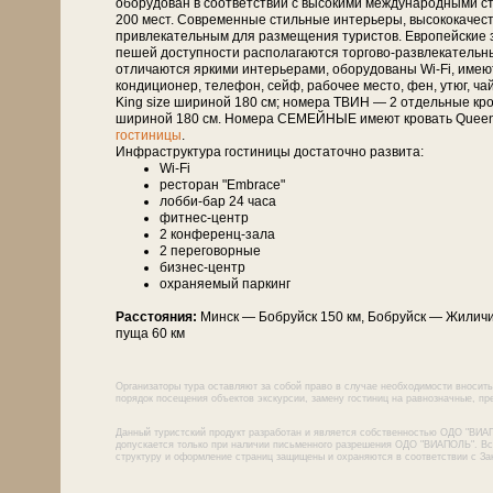
оборудован в соответствии с высокими международными с
200 мест. Современные стильные интерьеры, высококачеств
привлекательным для размещения туристов. Европейские з
пешей доступности располагаются торгово-развлекательны
отличаются яркими интерьерами, оборудованы Wi-Fi, имею
кондиционер, телефон, сейф, рабочее место, фен, утюг, 
King size шириной 180 см; номера ТВИН — 2 отдельные кро
шириной 180 см. Номера СЕМЕЙНЫЕ имеют кровать Queen 
гостиницы
.
Инфраструктура гостиницы достаточно развита:
Wi-Fi
ресторан "Embrace"
лобби-бар 24 часа
фитнес-центр
2 конференц-зала
2 переговорные
бизнес-центр
охраняемый паркинг
Расстояния:
Минск — Боб­руйск 150 км, Боб­руйск — Жиличи 
пу­ща 60 км
Организаторы тура оставляют за собой право в случае необходимости вносить
порядок посещения объектов экскурсии, замену гостиниц на равнозначные, пре
Данный туристский продукт разработан и является собственностью ОДО "ВИА
допускается только при наличии письменного разрешения ОДО "ВИАПОЛЬ". Все
структуру и оформление страниц защищены и охраняются в соответствии с За