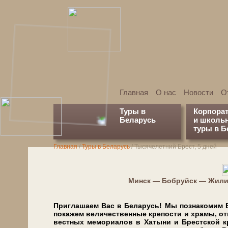
Главная
О нас
Новости
О
Туры в
Корпора
Беларусь
и школь
туры в Б
Главная
/
Туры в Беларусь
/
Тысячелетний Брест, 5 дней
Минск — Бобруйск — Жили
Приглашаем Вас в Бе­ла­русь! Мы познакомим В
покажем величественные кре­по­сти и хра­мы, от
ве­ст­ных мемориалов в Ха­ты­ни и Брест­ской к