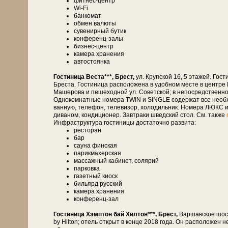
фитнес-центр
Wi-Fi
банкомат
обмен валюты
сувенирный бутик
конференц-залы
бизнес-центр
камера хранения
автостоянка
Гостиница Веста***, Брест,
ул. Крупской 16, 5 этажей. Гости
Бреста. Гостиница расположена в удобном месте в центре
Машерова и пешеходной ул. Советской; в непосредственной бл
Однокомнатные номера TWIN и SINGLE содержат все необхо
ванную, телефон, телевизор, холодильник. Номера ЛЮКС и
диваном, кондиционер. Завтраки шведский стол. См. также
Инфраструктура гостиницы достаточно развита:
ресторан
бар
сауна финская
парикмахерская
массажный кабинет, солярий
парковка
газетный киоск
бильярд русский
камера хранения
конференц-зал
Гостиница Хэмптон бай Хилтон***, Брест,
Варшавское шосс
by Hilton; отель открыт в конце 2018 года. Он расположен 