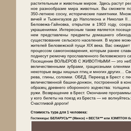
растительным и животным ми­ром. Здесь растут релик
ное раз­но­об­ра­зие ми­ра жи­вот­ных. Вы смо­же­те 
350-летнюю сосну, ис­то­ри­че­ские па­мят­ни­ки. Множ
ви­чей и Ты­зен­гау­зов до На­по­лео­на и Ни­ко­ла
Беловежа-Гайновка, открытом в 1903 го­ду, со­хра­н
украшениями. Интересным так­же яв­ля­ет­ся п
нем пред­став­ле­ны пред­ме­ты до­маш­не­го оби
существование сельского на­се­ле­ния. В музее мож­но
жи­те­лей Бе­ло­веж­ской пу­щи XIX ве­ка. Вас ожи­д
процессом самогоноварения, ко­то­рым ранее славилас
поднесут рюмочку прославленного беловежского са­мо
По­се­ще­ние ВОЛЬЕРОВ С ЖИВОТНЫМИ — это не­боль­ш
величественными зубрами, грациозными оленями и
некоторые ви­ды хищных птиц и мно­гих дру­гих… Сво­бод
ре­ва, гли­ны, со­лом­ки. ОБЕД. Пе­ре­езд в Брест с пе
ве­ли­че­ствен­ной башни-донжон, по­стро­ен­ной в кон­
об­ра­зец древ­не­го обо­рон­но­го зод­че­ства: тол­щи
ру­жи. Воз­вра­ще­ние в Брест. Окон­ча­ние про­грам­мы
у кого би­ле­ты на по­езд из Бре­ста — не волнуйтесь:
Счастливой до­ро­ги!
Стоимость тура для 1 человека:
Гостиницы: БЕЛАРУСЬ*** (Минск) + ВЕСТА*** или ХЭМПТОН ба