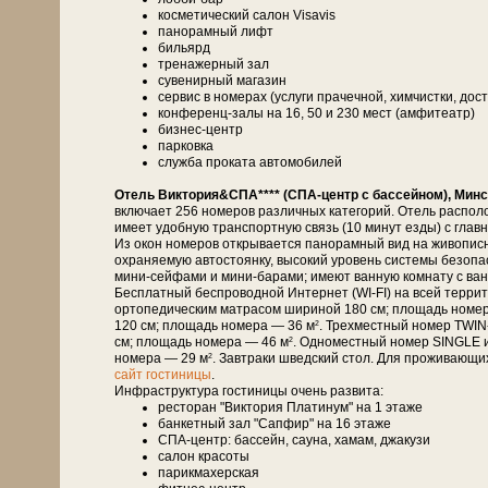
косметический салон Visavis
панорамный лифт
бильярд
тренажерный зал
сувенирный магазин
сервис в номерах (услуги прачечной, химчистки, дост
конференц-залы на 16, 50 и 230 мест (амфитеатр)
бизнес-центр
парковка
служба проката автомобилей
Отель Виктория&СПА**** (СПА-центр с бассейном), Минс
включает 256 номеров различных категорий. Отель распол
имеет удобную транспортную связь (10 минут езды) с глав
Из окон номеров открывается панорамный вид на живописн
охраняемую автостоянку, высокий уровень системы безоп
мини-сейфами и мини-барами; имеют ванную комнату с ванн
Бесплатный беспроводной Интернет (WI-FI) на всей терри
ортопедическим матрасом шириной 180 см; площадь номе
120 см; площадь номера — 36 м
. Трехместный номер TWIN
2
см; площадь номера — 46 м
. Одноместный номер SINGLE 
2
номера — 29 м
. Завтраки шведский стол. Для проживающи
2
сайт гостиницы
.
Инфраструктура гостиницы очень развита:
ресторан "Виктория Платинум" на 1 этаже
банкетный зал "Сапфир" на 16 этаже
СПА-центр: бассейн, сауна, хамам, джакузи
салон красоты
парикмахерская