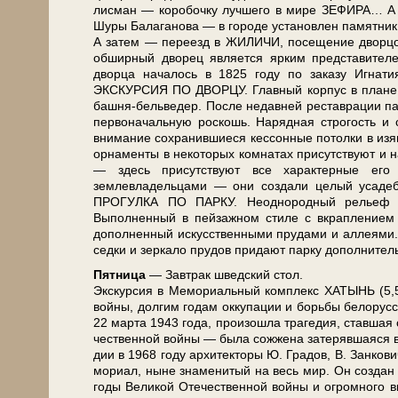
лис­ман — ко­ро­боч­ку луч­ше­го в ми­ре ЗЕФИРА… А 
Шуры Балаганова — в го­ро­де уста­нов­лен па­мят­ни
А затем — переезд в ЖИЛИЧИ, посещение дворцово-п
об­шир­ный дво­рец яв­ля­ет­ся яр­ким пред­ста­ви­те­л
двор­ца на­ча­лось в 1825 го­ду по заказу Игнати
ЭКСКУРСИЯ ПО ДВОРЦУ. Главный кор­пус в пла­не 
башня-бельведер. После недавней ре­став­ра­ции па­
первоначальную рос­кошь. Нарядная строгость и си
вни­ма­ние со­хра­нив­ши­е­ся кес­сон­ные потолки в из
орнаменты в не­ко­то­рых комнатах присутствуют и н
— здесь присутствуют все ха­рак­тер­ные его
землевладельцами — они со­зда­ли целый уса­деб­н
ПРОГУЛКА ПО ПАРКУ. Неоднородный ре­льеф на б
Выполненный в пейзажном сти­ле с вкраплением ре
дополненный искусственными пру­да­ми и ал­ле­я­
сед­ки и зеркало пру­дов при­да­ют пар­ку до­пол­ни­те
Пят­ни­ца
— Завтрак швед­ский стол.
Экс­кур­сия в Ме­мо­ри­аль­ный ком­плекс ХАТЫНЬ (5,5 ч
вой­ны, дол­гим го­дам ок­ку­па­ции и борь­бы бе­ло­рус­с
22 мар­та 1943 го­да, про­изо­шла тра­ге­дия, став­шая с
че­ствен­ной вой­ны — бы­ла сож­же­на за­те­ряв­шая­ся
дии в 1968 го­ду ар­хи­тек­то­ры Ю. Гра­дов, В. Зан­ко­
мо­ри­ал, ны­не зна­ме­ни­тый на весь мир. Он со­здан в
го­ды Ве­ли­кой Оте­че­ствен­ной вой­ны и огром­но­го вк