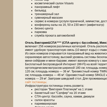
косметический салон Visavis
панорамный лифт
бильярд
тренажерный зал
сувенирный магазин
сервис в номерах (услуги прачечной, химчистки, дост
конференц-залы на 16, 50 и 230 мест (амфитеатр)
бизнес-центр
парковка
служба проката автомобилей
Отель Виктория&СПА**** (СПА-центр с бассейном), Минс
включает 256 номеров различных категорий. Отель распол
имеет удобную транспортную связь (10 минут езды) с глав
Из окон номеров открывается панорамный вид на живописн
охраняемую автостоянку, высокий уровень системы безоп
мини-сейфами и мини-барами; имеют ванную комнату с ванн
Бесплатный беспроводной Интернет (WI-FI) на всей терри
ортопедическим матрасом шириной 180 см; площадь номе
120 см; площадь номера — 36 м
. Трехместный номер TWIN
2
см; площадь номера — 46 м
. Одноместный номер SINGLE 
2
номера — 29 м
. Завтраки шведский стол. Для проживающи
2
сайт гостиницы
.
Инфраструктура гостиницы очень развита:
ресторан "Виктория Платинум" на 1 этаже
банкетный зал "Сапфир" на 16 этаже
СПА-центр: бассейн, сауна, хамам, джакузи
салон красоты
парикмахерская