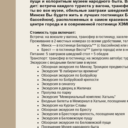
пу­щи и колоритным му­зе­ем на­род­но­го бы­та. 
дит: встре­ча каж­до­го ту­ри­ста у ва­го­на, транс­ф
ты во все му­зеи, обильные завтраки швед­ский 
Мин­ске Вы бу­де­те жить в луч­ших го­сти­ни­ца
бассейном), расположенных в самом красивом 
центре города и в современной гостинице ХЭ
Сто­и­мость ту­ра вклю­ча­ет:
Встреча: на вок­за­ле у ва­го­на, транс­фер в го­сти­ни­цу, за­се­л
Про­жи­ва­ние в 2-местных но­ме­рах со все­ми удоб­ства­ми, те­л
Минск — в го­сти­ни­це Бе­ла­русь*** (с бас­сей­ном) и
Брест — в го­сти­ни­це Веста*** (центр го­ро­да) или в
Питание: 5 зав­тра­ков швед­ский стол + 5 обе­дов
Транс­порт: транс­фер в го­сти­ни­цу; на экс­кур­си­ях ав­то­бус ту
Экскурсии с вход­ны­ми би­ле­та­ми в му­зеи:
Об­зор­ная экскурсия по Мин­ску, Тро­иц­кое пред­ме­сть
Экс­кур­сия "В лабиринтах вре­ме­ни"
Об­зор­ная экскурсия по Боб­руй­ску
Экс­кур­сия по Боб­руй­ской кре­по­сти
Экс­кур­сия в си­на­го­гу
Экс­кур­сия в дво­рец в Жи­ли­чах
Прогулка по пар­ку
Экс­кур­сия "Ме­мо­ри­аль­ный ком­плекс Ха­тынь"
Вход­ные би­ле­ты в Мемориал в Ха­ты­ни, посещение 
Экс­кур­сия на Кур­ган Сла­вы
Об­зор­ная экскурсия по Бре­сту
Экс­кур­сия в Брестскую кре­пость, посещение му­зея
Экс­кур­сия в Бе­ло­веж­скую пу­щу
Об­зор­ная экскурсия по Бе­ло­веж­ской пуще
По­се­ще­ние Музея на­род­но­го бы­та