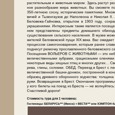
растительным и животным ми­ром. Здесь растут релик
ное раз­но­об­ра­зие ми­ра жи­вот­ных. Вы смо­же­те 
350-летнюю сосну, ис­то­ри­че­ские па­мят­ни­ки. Множ
ви­чей и Ты­зен­гау­зов до На­по­лео­на и Ни­ко­ла
Беловежа-Гайновка, открытом в 1903 го­ду, со­хра­н
украшениями. Интересным так­же яв­ля­ет­ся п
нем пред­став­ле­ны пред­ме­ты до­маш­не­го оби
существование сельского на­се­ле­ния. В музее мож­но
жи­те­лей Бе­ло­веж­ской пу­щи XIX ве­ка. Вас ожи­д
процессом самогоноварения, ко­то­рым ранее славилас
поднесут рюмочку прославленного беловежского са­мо
По­се­ще­ние ВОЛЬЕРОВ С ЖИВОТНЫМИ — это не­боль­ш
величественными зубрами, грациозными оленями и
некоторые ви­ды хищных птиц и мно­гих дру­гих… Сво­бод
ре­ва, гли­ны, со­лом­ки. ОБЕД. Пе­ре­езд в Брест с пе
ве­ли­че­ствен­ной башни-донжон, по­стро­ен­ной в кон­
об­ра­зец древ­не­го обо­рон­но­го зод­че­ства: тол­щи
ру­жи. Воз­вра­ще­ние в Брест. Окон­ча­ние про­грам­мы
у кого би­ле­ты на по­езд из Бре­ста — не волнуйтесь:
Счастливой до­ро­ги!
Стоимость тура для 1 человека:
Гостиницы: БЕЛАРУСЬ*** (Минск) + ВЕСТА*** или ХЭМПТОН ба