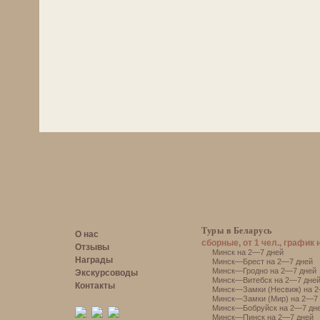
Туры в Беларусь
О нас
сборные, от 1 чел., график 
Отзывы
Минск на 2—7 дней
Награды
Минск—Брест на 2—7 дней
Минск—Гродно на 2—7 дней
Экскурсоводы
Минск—Витебск на 2—7 дне
Контакты
Минск—Замки (Несвиж) на 2
Минск—Замки (Мир) на 2—7 
Минск—Бобруйск на 2—7 дн
Минск—Пинск на 2—7 дней