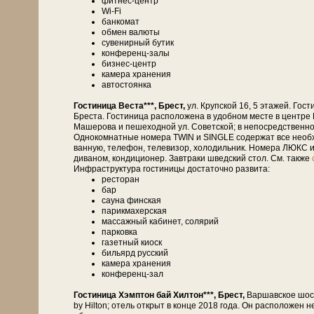
фитнес-центр
Wi-Fi
банкомат
обмен валюты
сувенирный бутик
конференц-залы
бизнес-центр
камера хранения
автостоянка
Гостиница Веста***, Брест,
ул. Крупской 16, 5 этажей. Гости
Бреста. Гостиница расположена в удобном месте в центре
Машерова и пешеходной ул. Советской; в непосредственной бл
Однокомнатные номера TWIN и SINGLE содержат все необхо
ванную, телефон, телевизор, холодильник. Номера ЛЮКС и
диваном, кондиционер. Завтраки шведский стол. См. также
Инфраструктура гостиницы достаточно развита:
ресторан
бар
сауна финская
парикмахерская
массажный кабинет, солярий
парковка
газетный киоск
бильярд русский
камера хранения
конференц-зал
Гостиница Хэмптон бай Хилтон***, Брест,
Варшавское шосс
by Hilton; отель открыт в конце 2018 года. Он расположен 