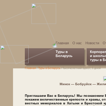
Главная
О нас
Новости
О
Туры в
Корпора
Беларусь
и школь
туры в Б
Главная
/
Туры в Беларусь
/
Тысячелетний Брест, 5 дней
Минск — Бобруйск — Жили
Приглашаем Вас в Бе­ла­русь! Мы познакомим В
покажем величественные кре­по­сти и хра­мы, от
ве­ст­ных мемориалов в Ха­ты­ни и Брест­ской к