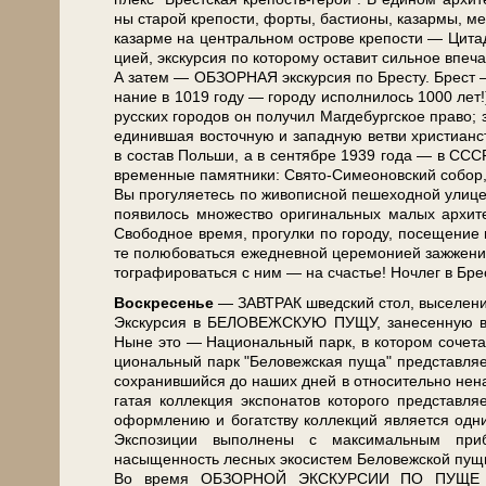
ны ста­рой кре­по­сти, фор­ты, ба­сти­о­ны, ка­зар­мы, м
ка­зар­ме на цен­траль­ном ост­ро­ве кре­по­сти — Ци­та
ци­ей, экскурсия по ко­то­ро­му оста­вит сильное впе­ч
А затем — ОБЗОРНАЯ экскурсия по Бре­сту. Брест — ст
на­ние в 1019 го­ду — го­ро­ду ис­пол­ни­лось 1000 лет
рус­ских го­ро­дов он по­лу­чил Маг­де­бург­ское пра­во
еди­нив­шая во­сточ­ную и за­пад­ную вет­ви хри­сти­ан­
в со­став Поль­ши, а в сен­тяб­ре 1939 го­да — в СССР.
вре­мен­ные па­мят­ни­ки: Свято-Симеоновский со­бор, Н
Вы про­гу­ля­е­тесь по жи­во­пис­ной пе­ше­ход­ной ул
появилось мно­же­ство ори­ги­наль­ных ма­лых ар­хи­
Сво­бод­ное вре­мя, про­гул­ки по го­ро­ду, посещени
те по­лю­бо­вать­ся еже­днев­ной це­ре­мо­ни­ей за­жж
то­гра­фи­ро­вать­ся с ним — на сча­стье! Ноч­лег в Бре­
Вос­кре­се­нье
— ЗАВ­ТРАК швед­ский стол, вы­се­ле­ние
Экс­кур­сия в БЕЛОВЕЖСКУЮ ПУЩУ, за­не­сен­ную в Сп
Ныне это — На­ци­о­наль­ный парк, в ко­то­ром со­че­та
ци­о­наль­ный парк "Бе­ло­веж­ская пу­ща" пред­став­
со­хра­нив­ший­ся до на­ших дней в от­но­си­тель­н
га­тая кол­лек­ция экс­по­на­тов ко­то­ро­го пред­став
оформлению и богатству кол­лек­ций яв­ля­ет­ся од­н
Экспозиции выполнены с максимальным прибл
насыщенность лесных экосистем Бе­ло­веж­ской пу­щи,
Во вре­мя ОБЗОРНОЙ ЭКСКУРСИИ ПО ПУЩЕ Вы по­зн