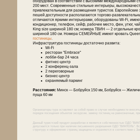
оборудован в соответствии с высокими международными с
200 мест. Современные стильные интерьеры, высококачеств
привлекательным для размещения туристов. Европейские з
пешей доступности располагаются торгово-развлекательны
отличаются яркими интерьерами, оборудованы Wi-Fi, имею
кондиционер, телефон, сейф, рабочее место, фен, утюг, 
King size шириной 180 см; номера ТВИН — 2 отдельные кро
шириной 180 см. Номера СЕМЕЙНЫЕ имеют кровать Queen 
гостиницы
.
Инфраструктура гостиницы достаточно развита:
Wi-Fi
ресторан "Embrace"
лобби-бар 24 часа
фитнес-центр
2 конференц-зала
2 переговорные
бизнес-центр
охраняемый паркинг
Расстояния:
Минск — Боб­руйск 150 км, Боб­руйск — Жиличи 
пу­ща 60 км
Организаторы тура оставляют за собой право в случае необходимости вносить
порядок посещения объектов экскурсии, замену гостиниц на равнозначные, пре
Данный туристский продукт разработан и является собственностью ОДО "ВИА
допускается только при наличии письменного разрешения ОДО "ВИАПОЛЬ". Все
структуру и оформление страниц защищены и охраняются в соответствии с За