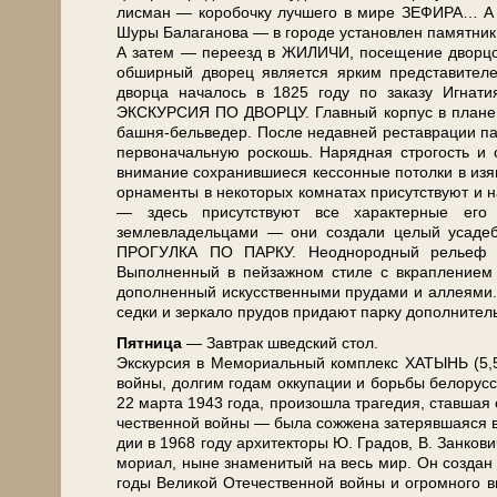
лис­ман — ко­ро­боч­ку луч­ше­го в ми­ре ЗЕФИРА… А 
Шуры Балаганова — в го­ро­де уста­нов­лен па­мят­ни
А затем — переезд в ЖИЛИЧИ, посещение дворцово-п
об­шир­ный дво­рец яв­ля­ет­ся яр­ким пред­ста­ви­те­л
двор­ца на­ча­лось в 1825 го­ду по заказу Игнати
ЭКСКУРСИЯ ПО ДВОРЦУ. Главный кор­пус в пла­не 
башня-бельведер. После недавней ре­став­ра­ции па­
первоначальную рос­кошь. Нарядная строгость и си
вни­ма­ние со­хра­нив­ши­е­ся кес­сон­ные потолки в из
орнаменты в не­ко­то­рых комнатах присутствуют и н
— здесь присутствуют все ха­рак­тер­ные его
землевладельцами — они со­зда­ли целый уса­деб­н
ПРОГУЛКА ПО ПАРКУ. Неоднородный ре­льеф на б
Выполненный в пейзажном сти­ле с вкраплением ре
дополненный искусственными пру­да­ми и ал­ле­я­
сед­ки и зеркало пру­дов при­да­ют пар­ку до­пол­ни­те
Пят­ни­ца
— Завтрак швед­ский стол.
Экс­кур­сия в Ме­мо­ри­аль­ный ком­плекс ХАТЫНЬ (5,5 ч
вой­ны, дол­гим го­дам ок­ку­па­ции и борь­бы бе­ло­рус­с
22 мар­та 1943 го­да, про­изо­шла тра­ге­дия, став­шая с
че­ствен­ной вой­ны — бы­ла сож­же­на за­те­ряв­шая­ся
дии в 1968 го­ду ар­хи­тек­то­ры Ю. Гра­дов, В. Зан­ко­
мо­ри­ал, ны­не зна­ме­ни­тый на весь мир. Он со­здан в
го­ды Ве­ли­кой Оте­че­ствен­ной вой­ны и огром­но­го вк