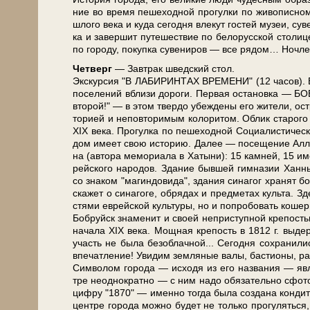
ние во вре­мя пе­ше­ход­ной про­гул­ки по жи­во­пис­
шло­го ве­ка и ку­да се­год­ня вле­кут го­стей му­зеи, су
ка и за­вер­шит пу­те­ше­ствие по бе­ло­рус­ской сто­ли
по го­ро­ду, по­куп­ка су­ве­ни­ров — все ря­дом… Ноч­ле
Чет­верг
— Завтрак швед­ский стол.
Экс­кур­сия "В ЛАБИРИНТАХ ВРЕМЕНИ" (12 ча­сов). В пу
по­се­ле­ний вбли­зи до­ро­ги. Пер­вая оста­нов­ка — Б
вто­рой!" — в этом твер­до убеж­де­ны его жи­те­ли, ост­
то­ри­ей и неповторимым колоритом. Облик ста­ро­го цен
XIX ве­ка. Прогулка по пе­ше­ход­ной Социалистичес
дом име­ет свою ис­то­рию. Да­лее — посещение Ал­леи п
на (ав­то­ра ме­мо­ри­а­ла в Ха­ты­ни): 15 кам­ней, 15 име
рей­ско­го на­ро­дов. Зда­ние быв­шей гим­на­зии Хан­ны
со зна­ком "ма­гин­до­ви­да", зда­ния си­на­гог хра­нят
ска­жет о синагоге, обрядах и пред­ме­тах культа. Здес
стя­ми ев­рей­ской куль­ту­ры, но и по­про­бо­вать кош
Боб­руйск зна­ме­нит и сво­ей не­при­ступ­ной крепо
на­ча­ла ХIX ве­ка. Мощная кре­пость в 1812 г. вы­де
участь не бы­ла без­об­лач­ной... Сегодня со­хра­ни­л
впе­чат­ле­ние! Уви­дим зем­ля­ные ва­лы, ба­сти­о­ны
Символом го­ро­да — исходя из его названия — яв
тре неоднократно — с ним на­до обя­за­тель­но сфото
циф­ру "1870" — имен­но тогда бы­ла со­зда­на кон­ди­
цен­тре го­ро­да мож­но бу­дет не толь­ко про­гу­лять­ся