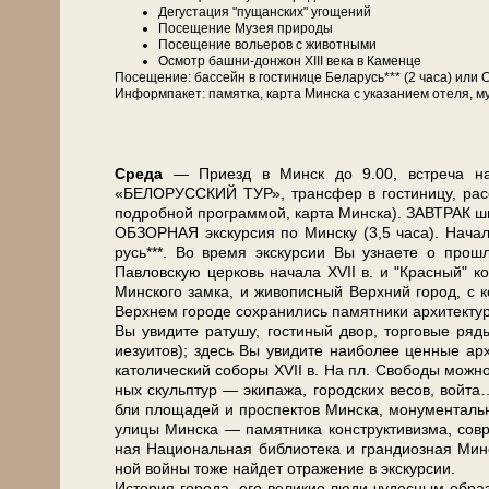
Де­гу­ста­ция "пущанских" угощений
По­се­ще­ние Музея при­ро­ды
По­се­ще­ние во­лье­ров с жи­вот­ны­ми
Осмотр башни-донжон ХІІІ ве­ка в Каменце
По­се­ще­ние: бас­сейн в го­сти­ни­це Бе­ла­русь*** (2 ча­са) 
Ин­форм­па­кет: па­мят­ка, кар­та Мин­ска с ука­за­ни­ем оте­ля, му
Сре­да
— При­езд в Минск до 9.00, встре­ча на во
«БЕЛОРУССКИЙ ТУР», транс­фер в го­сти­ни­цу, рас­се­л
по­дроб­ной про­грам­мой, кар­та Мин­ска). ЗАВ­ТРАК ш
ОБЗОРНАЯ экскурсия по Мин­ску (3,5 ча­са). Начало 
русь***. Во вре­мя экс­кур­сии Вы узна­е­те о про­шл
Павловскую цер­ковь на­ча­ла ХVII в. и "Крас­ный" ко­с
Мин­ско­го зам­ка, и жи­во­пис­ный Верх­ний го­род, с 
Верх­нем го­ро­де со­хра­ни­лись па­мят­ни­ки ар­хи­тек
Вы уви­ди­те ра­ту­шу, го­сти­ный двор, тор­го­вые ря­ды
иезуи­тов); здесь Вы уви­ди­те наи­бо­лее цен­ные ар­х
ка­то­ли­че­ский со­бо­ры ХVII в. На пл. Сво­бо­ды мож­
ных скульп­тур — эки­па­жа, го­род­ских ве­сов, вой­
бли пло­ща­дей и про­спек­тов Мин­ска, мо­ну­мен­таль­н
ули­цы Мин­ска — па­мят­ни­ка кон­ст­рук­ти­виз­ма, со
ная На­ци­о­наль­ная биб­лио­те­ка и гран­ди­оз­ная Ми
ной вой­ны то­же най­дет от­ра­же­ние в экс­кур­сии.
История го­ро­да, его ве­ли­кие лю­ди чу­дес­ным об­ра­з