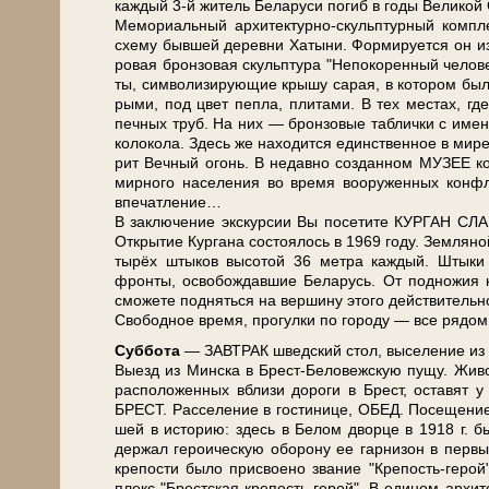
каж­дый 3-й жи­тель Бе­ла­ру­си по­гиб в го­ды Ве­ли­ко
Ме­мо­ри­аль­ный архитектурно-скульптурный ком­плек
схе­му быв­шей де­рев­ни Ха­ты­ни. Фор­ми­ру­ет­ся он и
ро­вая брон­зо­вая скульп­ту­ра "Не­по­ко­рен­ный че­ло
ты, сим­во­ли­зи­ру­ю­щие кры­шу са­рая, в ко­то­ром бы­
ры­ми, под цвет пеп­ла, пли­та­ми. В тех ме­стах, где 
печ­ных труб. На них — брон­зо­вые таб­лич­ки с име­н
ко­ло­ко­ла. Здесь же на­хо­дит­ся един­ствен­ное в ми­
рит Веч­ный огонь. В не­дав­но со­здан­ном МУЗЕЕ ком
мирного на­се­ле­ния во вре­мя вооруженных кон­флик
впе­чат­ле­ние…
В за­клю­че­ние экс­кур­сии Вы по­се­ти­те КУРГАН 
Открытие Кур­га­на состоялось в 1969 го­ду. Земляной
ты­рёх штыков вы­со­той 36 мет­ра каж­дый. Штык
фронты, освобождавшие Бе­ла­русь. От под­но­жия 
смо­же­те под­нять­ся на вер­ши­ну это­го дей­стви­тель­н
Сво­бод­ное вре­мя, про­гул­ки по го­ро­ду — все ря­дом
Суб­бо­та
— ЗАВ­ТРАК швед­ский стол, вы­се­ле­ние из г
Выезд из Мин­ска в Брест-Беловежскую пу­щу. Живопис
рас­по­ло­жен­ных вбли­зи до­ро­ги в Брест, оста­вят 
БРЕСТ. Расселение в го­сти­ни­це, ОБЕД. По­се­ще­н
шей в ис­то­рию: здесь в Бе­лом двор­це в 1918 г. бы
дер­жал ге­ро­и­че­скую обо­ро­ну ее гар­ни­зон в пер­
кре­по­сти бы­ло присвоено звание "Крепость-геро
плекс "Брест­ская крепость-герой". В еди­ном архите