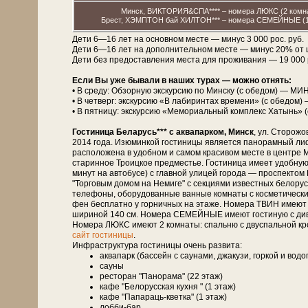
Минск, ВИКТОРИЯ&СПА**** – номера ЛЮКС (2 комнат
Брест, ХЭМПТОН бай ХИЛТОН*** – номера СЕМЕЙНЫЕ (1 к
Дети 6—16 лет на основном месте — минус 3 000 рос. руб.
Дети 6—16 лет на дополнительном месте — минус 20% от
Дети без предоставления места для проживания — 19 000 рос
Если Вы уже бывали в наших турах — можно отнять:
• В среду: Обзорную экскурсию по Минску (с обедом) — МИН
• В четверг: экскурсию «В лабиринтах времени» (с обедом)
• В пятницу: экскурсию «Мемориальный комплекс Хатынь» 
Гостиница Беларусь*** с аквапарком, Минск
, ул. Сторожо
2014 года. Изюминкой гости­ни­цы является панорамный лиф
расположена в удобном и самом красивом месте в центре М
старинное Троицкое предместье. Гостиница имеет удобную
минут на автобусе) с главной улицей города — проспект
"Торговым домом на Немиге" с секциями известных белорусск
телефоны, оборудованные ванные комнаты с косметическими
фен бесплатно у горничных на этаже. Номера ТВИН имеют 
шириной 140 см. Номера СЕМЕЙНЫЕ имеют гостиную с дивано
Номера ЛЮКС имеют 2 комнаты: спальню с двуспальной кро
сайт гостиницы
.
Инфраструктура гостиницы очень развита:
аквапарк (бассейн с саунами, джакузи, горкой и вод
сауны
ресторан "Панорама" (22 этаж)
кафе "Белорусская кухня " (1 этаж)
кафе "Папараць-кветка" (1 этаж)
лобби-бар