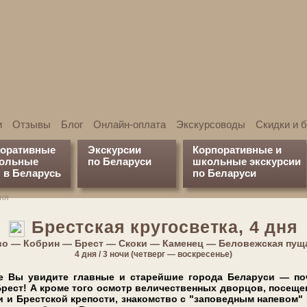
и
Отзывы
Блог
Онлайн-оплата
Экскурсоводы
Скидки и 
поративные
Экскурсии
Корпоративные и
кольные
по Беларуси
школьные экскурсии
 в Беларусь
по Беларуси
дня
Брестская кругосветка, 4 дня
о — Кобрин — Брест — Скоки — Каменец — Беловежская пущ
4 дня / 3 ночи (четверг — воскресенье)
 Вы уви­ди­те главные и старейшие го­ро­да Бе­ла­ру­си — по­
ст! А кроме то­го осмотр ве­ли­че­ствен­ных двор­цов, посеще
ни и Брест­ской кре­по­сти, знакомство с "заповедным напевом"