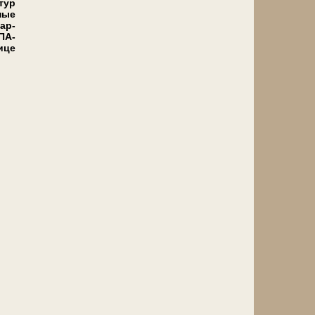
 тур
дные
пар­
СПА-
ице