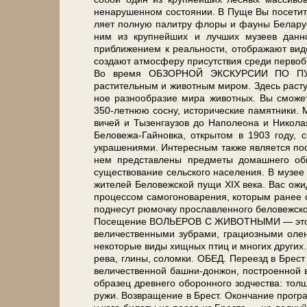
ненарушенном состоянии. В Пу­ще Вы по­се­ти­те 
ля­ет пол­ную па­лит­ру фло­ры и фа­у­ны Бе­ла­р
ним из круп­ней­ших и луч­ших му­зеев дан
приближением к реальности, отображают видов
со­зда­ют ат­мо­сфе­ру присутствия сре­ди перво
Во вре­мя ОБЗОРНОЙ ЭКСКУРСИИ ПО ПУЩЕ Вы п
растительным и животным ми­ром. Здесь растут р
ное раз­но­об­ра­зие ми­ра жи­вот­ных. Вы смо­ж
350-летнюю сосну, ис­то­ри­че­ские па­мят­ни­ки.
ви­чей и Ты­зен­гау­зов до На­по­лео­на и Ни­
Беловежа-Гайновка, открытом в 1903 го­ду, со­
украшениями. Интересным так­же яв­ля­ет
нем пред­став­ле­ны пред­ме­ты до­маш­не­го
существование сельского на­се­ле­ния. В музее м
жи­те­лей Бе­ло­веж­ской пу­щи XIX ве­ка. Вас о
процессом самогоноварения, ко­то­рым ранее слав
поднесут рюмочку прославленного беловежского с
По­се­ще­ние ВОЛЬЕРОВ С ЖИВОТНЫМИ — это не­б
величественными зубрами, грациозными оленя
некоторые ви­ды хищных птиц и мно­гих дру­гих… Св
ре­ва, гли­ны, со­лом­ки. ОБЕД. Пе­ре­езд в Брест
ве­ли­че­ствен­ной башни-донжон, по­стро­ен­ной в
об­ра­зец древ­не­го обо­рон­но­го зод­че­ства: т
ру­жи. Воз­вра­ще­ние в Брест. Окон­ча­ние про­гр