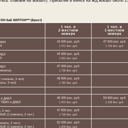
тесь: отвезем на вок­зал!). При­бы­тие в Минск на ж/д вок­зал око­ло 2
ТОН бай ХИЛТОН*** (Брест)
1 чел. в
1 чел. в
2-местном
1-местном
номере
номере
43 500 рос. руб.
47 600 рос. руб.
ТВИН
ИН
1 571 бел. руб.
1 719 бел. руб.
44 900 рос. руб.
ДАБЛ
Л
1 621 бел. руб.
47 900 рос. руб.
ДАБЛ
комнаты)
1 730 бел. руб.
48 800 рос. руб.
спальни, 3 чел)
аты, 3 чел)
1 762 бел. руб.
46 300 рос. руб.
59 800 рос. руб.
 и ДАБЛ
 ТВИН и ДАБЛ
1 672 бел. руб.
2 159 бел. руб.
47 800 рос. руб.
 2 чел.
Е (1 комната, 2 чел.)
1 726 бел. руб.
52 000 рос. руб.
наты, 2 чел.)
Е (1 комната, 2 чел.)
1 878 бел. руб.