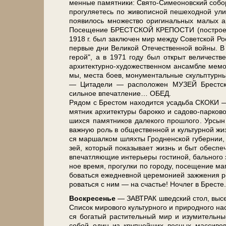
мен­ные па­мят­ни­ки: Свято-Симеоновский со­бор, 
про­гу­ля­е­тесь по жи­во­пис­ной пе­ше­ход­ной
появилось мно­же­ство ори­ги­наль­ных ма­лых а
По­се­ще­ние БРЕСТСКОЙ КРЕПОСТИ (по­стро­ен­н
1918 г. был за­клю­чен мир меж­ду Со­вет­ской Рос­
пер­вые дни Ве­ли­кой Оте­че­ствен­ной вой­ны. 
герой", а в 1971 го­ду был от­крыт величест
архитектурно-художественном ан­сам­бле ме­мо­ри­а
мы, ме­ста боев, мо­ну­мен­таль­ные скульп­тур­ные
— Ци­та­де­ли — рас­по­ло­жен МУЗЕЙ Брест­ской 
сильное впе­чат­ле­ние… ОБЕД.
Рядом с Брестом на­хо­дит­ся усадь­ба СКОКИ —
мят­ник ар­хи­тек­ту­ры ба­рок­ко и садово-парков
ших­ся па­мят­ни­ков да­ле­ко­го про­шло­го. Урсы
важ­ную роль в об­ще­ствен­ной и культурной жиз
ся маршалком шлях­ты Гродненской губернии, в 1
зей, ко­то­рый показывает жизнь и быт обесп
впе­чат­ля­ю­щие ин­те­рье­ры гостиной, бального 
ное вре­мя, про­гул­ки по го­ро­ду, посещение ма
бо­вать­ся еже­днев­ной це­ре­мо­ни­ей за­жже­ни
ро­вать­ся с ним — на сча­стье! Ноч­лег в Бре­сте.
Вос­кре­се­нье
— ЗАВ­ТРАК швед­ский стол, вы­се
Спи­сок ми­ро­во­го куль­тур­но­го и при­род­но­го
ся бо­га­тый рас­ти­тель­ный мир и изу­ми­тель­ны
со­бой один из круп­ней­ших лесных массивов р