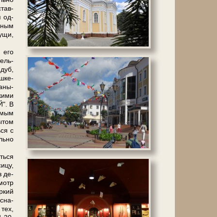
став­
я од­
ьным
­щи,
 его
тель­
 дуб,
ш­ке­
жаны-
скими
". В
имым
ы­том
­ся с
ль­но
ть­ся
ицу,
з де­
смотр
р­кий
 сна­
 тех,