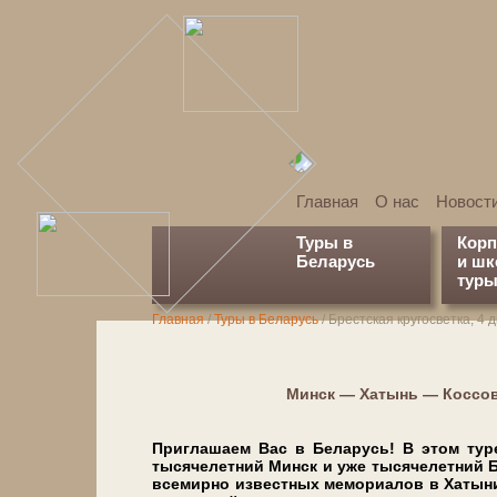
Главная
О нас
Новост
Туры в
Кор
Беларусь
и ш
туры
Главная
/
Туры в Беларусь
/
Брестская кругосветка, 4 
Минск — Хатынь — Коссов
Приглашаем Вас в Бе­ла­русь! В этом ту­ре
тысячелетний Минск и уже тысячелетний Бре
все­мир­но из­ве­ст­ных мемориалов в Ха­ты­