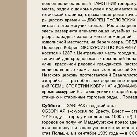
нов­лен величественный ПАМЯТНИК генералу. Сл
ме­ста, ря­дом с домом-музеем поднимается кам
го­ти­че­ской ста­ри­ны, отражающая ро­ман­ти­че­с
ры­цар­ских вре­мен — ДВОРЕЦ ПУСЛОВСКИХ. Ка
витает в этих могучих сте­нах... Реставрационн
здесь развернута впе­чат­ля­ю­щая му­зей­ная 
рье­ры па­рад­ных за­лов и жи­лых по­ме­ще­ний —
жи­во­пис­ной мест­но­сти, на бе­ре­гу озе­ра. ОБЕД
Пе­ре­езд в Ко­брин. ЭКСКУРСИЯ ПО КОБРИНУ — ста­
но­сит­ся к 1287 г. Центральная часть го­ро­да тща­т
ти­пич­ной для сред­не­ве­ко­вых по­се­ле­ний Бе­л
улиц, кра­соч­ной ря­до­вой граж­дан­ской за­стр
величественные хра­мы раз­ных кон­фес­сий XVII
Нев­ско­го цер­ковь, про­те­стант­ский Евангелистс
за­строй­ка — три не­боль­ших де­ре­вян­ных церк­ви
ций "СЕМЬ СТОЛЕТИЙ КОБРИНА" и ДОМА-МУЗЕЯ 
вре­мя экс­кур­сии Вы так­же уви­ди­те ста­рый па
стан­цию и ста­рин­ные тор­го­вые ря­ды… При­езд в
Суб­бо­та
— ЗАВ­ТРАК швед­ский стол.
ОБЗОРНАЯ экскурсия по Бре­сту. Брест — ста­рин
1019 го­ду — го­ро­ду ис­пол­ни­лось 1000 лет!).
го­ро­дов он по­лу­чил Маг­де­бург­ское пра­во; зд
шая во­сточ­ную и за­пад­ную вет­ви хри­сти­ан­ст
став Поль­ши, а в сен­тяб­ре 1939 го­да — в СССР.