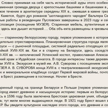
овно принимая на се­бя часть ис­то­ри­че­ской ауры это­го особен
енная громада двор­ца с кре­пост­ны­ми баш­ня­ми и ба­шен­ка­ми в 
кое те­че­ние в ар­хи­тек­ту­ре се­ре­ди­ны XIX в., ожившая в кам­не гре
­жет­ся, буд­то дух романов "шотландского чародея" Вальтера Ск
ые ра­бо­ты в ре­зи­ден­ции Пуслов­ских завершены в 2023 го­ду и се
экс­по­зи­ция (посещение МУЗЕЯ). Старинная ме­бель, аутентичные и
 здесь все ды­шит ис­то­ри­ей…. Оба объ-екта раз­ме­ще­ны в чрез­вы­ч
.
рин­но­му бе­ло­рус­ско­му го­ро­ду, пер­вое упо­ми­на­ние о ко­то­ро
ель­но от­ре­ста­ври­ро­ва­на. Пла­ни­ро­воч­ная струк­ту­ра го­ро­да яв­ля­
а­ру­си — с ры­ноч­ной пло­ща­дью, си­сте­мой ра­ди­аль­но от­хо­дя­щих о
ой­кой XVIII-XIX вв. Как и в ста­ри­ну на Бе­ла­ру­си, здесь со­сед­ст
-XIX вв. — ка­то­ли­че­ский Успен­ский ко­стел, православная Алек­с
кий храм и Иудейская си­на­го­га. В го­ро­де ин­те­рес­ны так­же де­ре­вя
 XVIII в. Экс­кур­сия в му­зей им. А.В. Су­во­ро­ва с по­се­ще­ни­ем экс­п
А. В. СУВОРОВА кон­ца XVIII в. с театрализованной экскурсией
рк и ме­мо­ри­аль­ное клад­би­ще сол­дат Первой ми­ро­вой вой­ны, поч­т
 Брест, раз­ме­ще­ние в го­сти­ни­це. Ноч­лег в Бре­сте.
­ный го­род на гра­ни­це Бе­ла­ру­си и Поль­ши (пер­вое упо­ми­на­
 Город име­ет древ­нюю и на­сы­щен­ную ис­то­рию: пер­вым из бе­ло­рус
есь в 1596 го­ду бы­ла за­клю­че­на Брест­ская цер­ков­ная уния, объ­еди
ва; тут жи­ли мно­гие вы­да­ю­щи­е­ся лю­ди. В 1921 го­ду Брест во­шел 
 Вы уви­ди­те куль­тур­ное на­сле­дие это­го го­ро­да, его древние и со