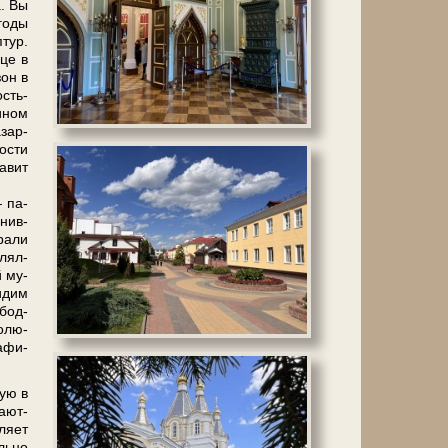
а. Вы
го­ды
­тур.
­це в
зон в
ость-
­ном
­зар­
о­сти
а­вит
— па­
­нив­
грали
­лял­
й му­
идим
­бод­
о­лю­
а­фи­
ную в
а­ют­
ля­ет
ль­но