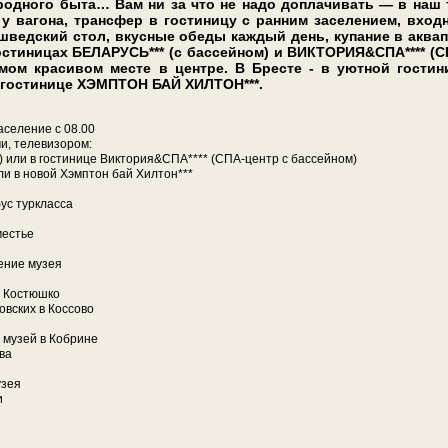
род­но­го бы­та… Вам ни за что не на­до до­пла­чи­вать — в наш
у ва­го­на, транс­фер в го­сти­ни­цу с ран­ним за­се­ле­ни­ем, вхо
вед­ский стол, вкус­ные обе­ды каж­дый день, купание в ак­ва­
о­сти­ни­цах БЕЛАРУСЬ*** (с бас­сей­ном) и ВИКТОРИЯ&СПА**** (
мом красивом месте в центре. В Бресте - в уютной гостин
й гостинице ХЭМПТОН БАЙ ХИЛТОН***.
а­се­ле­ние с 08.00
, те­ле­ви­зо­ром:
ном) или в го­сти­ни­це Виктория&СПА**** (СПА-центр с бассейном)
 или в но­вой Хэмптон бай Хилтон***
бус турк­лас­са
ме­стье
ение му­зея
. Ко­стюш­ко
ов­ских в Кос­со­во
 му­зей в Кобрине
­ва
­зея
и