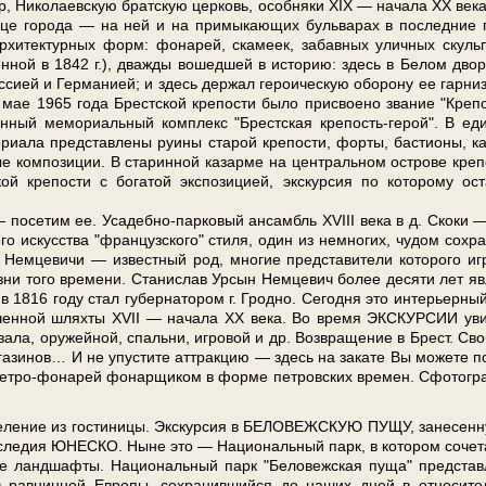
Ни­ко­ла­ев­скую брат­скую цер­ковь, особ­ня­ки XIX — на­ча­ла ХХ ве­к
 ули­це го­ро­да — на ней и на примыкающих бульварах в по­след­ние 
р­хи­тек­тур­ных форм: фонарей, ска­ме­ек, забавных улич­ных скульп
ой в 1842 г.), два­жды во­шед­шей в ис­то­рию: здесь в Бе­лом двор
си­ей и Гер­ма­ни­ей; и здесь дер­жал ге­ро­и­че­скую обо­ро­ну ее гар­ни­
В мае 1965 го­да Брест­ской кре­по­сти бы­ло присвоено звание "Креп
венный мемориальный ком­плекс "Брест­ская крепость-герой". В еди
­ла пред­став­ле­ны ру­и­ны ста­рой кре­по­сти, фор­ты, ба­сти­о­ны, ка
 ком­по­зи­ции. В ста­рин­ной ка­зар­ме на цен­траль­ном ост­ро­ве кре­п
кре­по­сти с бо­га­той экс­по­зи­ци­ей, экскурсия по ко­то­ро­му ост
 по­се­тим ее. Усадебно-парковый ан­самбль XVIII ве­ка в д. Скоки 
ого ис­кус­ства "французского" сти­ля, один из не­мно­гих, чу­дом со­хра
н Немцевичи — из­вест­ный род, мно­гие пред­ста­ви­те­ли ко­то­ро­го и
­ни то­го вре­ме­ни. Станислав Урсын Немцевич бо­лее де­ся­ти лет яв
816 го­ду стал гу­бер­на­то­ром г. Грод­но. Сегодня это интерьерны
еченной шлях­ты XVII — на­ча­ла XX ве­ка. Во вре­мя ЭКСКУРСИИ ув
за­ла, ору­жей­ной, спальни, игровой и др. Воз­вра­ще­ние в Брест. Сво
­га­зи­нов… И не упустите аттракцию — здесь на за­ка­те Вы мо­же­те п
я ретро-фонарей фо­нар­щи­ком в фор­ме пет­ров­ских вре­мен. Сфо­то­гр
­ле­ние из го­сти­ни­цы. Экс­кур­сия в БЕЛОВЕЖСКУЮ ПУЩУ, за­не­сен­
 на­сле­дия ЮНЕСКО. Ныне это — На­ци­о­наль­ный парк, в ко­то­ром со­че­т
е ланд­шаф­ты. На­ци­о­наль­ный парк "Бе­ло­веж­ская пу­ща" пред­став­
авнинной Ев­ро­пы, со­хра­нив­ший­ся до на­ших дней в от­но­си­те