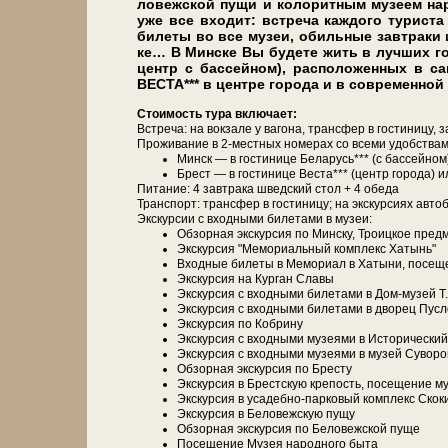
ло­веж­ской пу­щи и колоритным му­зе­ем на­
уже все вхо­дит: встре­ча каж­до­го ту­ри­ста 
би­ле­ты во все му­зеи, обильные завтраки ш
ке… В Мин­ске Вы бу­де­те жить в луч­ших г
центр с бассейном), расположенных в са
ВЕСТА*** в центре города и в современно
Сто­и­мость ту­ра вклю­ча­ет:
Встреча: на вок­за­ле у ва­го­на, транс­фер в го­сти­ни­цу, з
Про­жи­ва­ние в 2-местных но­ме­рах со все­ми удоб­ства­ми
Минск — в го­сти­ни­це Бе­ла­русь*** (с бас­сей­
Брест — в го­сти­ни­це Веста*** (центр го­ро­да)
Питание: 4 зав­тра­ка швед­ский стол + 4 обе­да
Транс­порт: транс­фер в го­сти­ни­цу; на экс­кур­си­ях ав­то­
Экскурсии с вход­ны­ми би­ле­та­ми в му­зеи:
Об­зор­ная экскурсия по Мин­ску, Тро­иц­кое пред­
Экс­кур­сия "Ме­мо­ри­аль­ный ком­плекс Ха­тынь"
Вход­ные би­ле­ты в Мемориал в Ха­ты­ни, посещ
Экс­кур­сия на Кур­ган Сла­вы
Экс­кур­сия с вход­ны­ми би­ле­та­ми в Дом-музей Т
Экс­кур­сия с вход­ны­ми би­ле­та­ми в дво­рец Пусл
Экс­кур­сия по Кобрину
Экс­кур­сия с вход­ны­ми музеями в Исторический
Экс­кур­сия с вход­ны­ми музеями в му­зей Су­во­ро
Об­зор­ная экскурсия по Бре­сту
Экс­кур­сия в Брестскую кре­пость, посещение му
Экс­кур­сия в усадебно-парковый ком­плекс Скок
Экс­кур­сия в Бе­ло­веж­скую пу­щу
Об­зор­ная экскурсия по Бе­ло­веж­ской пуще
По­се­ще­ние Музея на­род­но­го бы­та