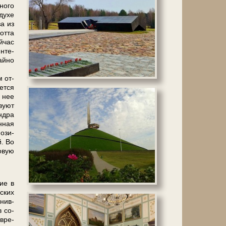
ного
ду­хе
за из
отта
й­час
н­те­
ай­но
м от­
ет­ся
т нее
ву­ют
андра
н­ная
о­зи­
. Во
о­вую
ние в
­ских
­нив­
в со­
­вре­