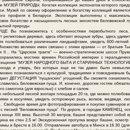
МУЗЕЙ ПРИРОДЫ, бо­га­тая кол­лек­ция экс­по­на­тов ко­то­ро­го пред­
у­си. Музей по сво­е­му оформлению и богатству кол­лек­ций яв­ля­ет­с
ного профиля в Бе­ла­ру­си. Экспозиции выполнены с максимал
ое бо­гат­ство и насыщенность лесных экосистем Бе­ло­веж­ской пу
бытной при­ро­ды.
о­зна­ко­ми­тесь с осо­бен­но­стя­ми пер­во­быт­но­го ле­са,
еликтовые де­ре­вья, здесь оби­та­ют мощ­ные зуб­ры, здесь уди­ви­
е­те по­лю­бо­вать­ся различными ланд­шаф­та­ми, уви­деть 600-летний
 Множество ве­ли­ких имен свя­за­но с эти­ми кра­я­ми — от бра­тьев Ты
ко­лая II… На "Царском трак­те" — военно-стратегическом шос­се Пру
хра­ни­лись мо­сти­ки вре­мен Рос­сий­ской им­пе­рии с геральдиче
­ся посещение "МУЗЕЯ НАРОДНОГО БЫТА И СТАРИННЫХ ТЕХНОЛОГИЙ
 обихода и утварь, без ко­то­рых еще не так давно бы­ло немысл
ож­но по­зна­ко­мить­ся с культурой, тра­ди­ци­я­ми и повседневным б
жи­да­ет ДЕГУСТАЦИЯ "пущанских" угощений; Вы смо­же­те озна­ко­мить
илась Бе­ло­веж­ская пу­ща. И, ко­неч­но, дорогим го­стям обя­за­те
а­мо­го­на (для взрос­лых) с хле­бом и са­лом.
оль­шой лес­ной зоопарк пло­ща­дью 20 га, где мож­но по­лю­бо­ва
ми и косулями, уви­деть осторожную рысь, волков, медведя, лис
о­бод­ное вре­мя для фо­то­гра­фи­ро­ва­ния и по­куп­ки су­ве­ни­ров и
 с пес­ней "Бе­ло­веж­ская пу­ща". По до­ро­ге, в го­род­ке КАМЕНЕЦ, о
 кон­це ХІІІ ве­ка. Высотой 30 мет­ров, баш­ня пред­став­ля­ет со­бой я
ол­щи­на ее стен 2,5 м! Экскурсионная про­гул­ка вокруг баш­ни, осмотр
ам­мы в Бре­сте в 16.00. От­прав­ле­ние ав­то­бу­са в Минск в 16.30 (для