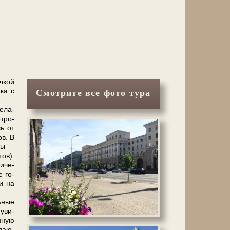
­кой
­ка с
Смотрите все фото тура
е­ла­
етро-
сь от
ов. В
­ды —
тов).
и­че­
е го­
ии на
ь­ные
 уви­
з­ную
­ваю­