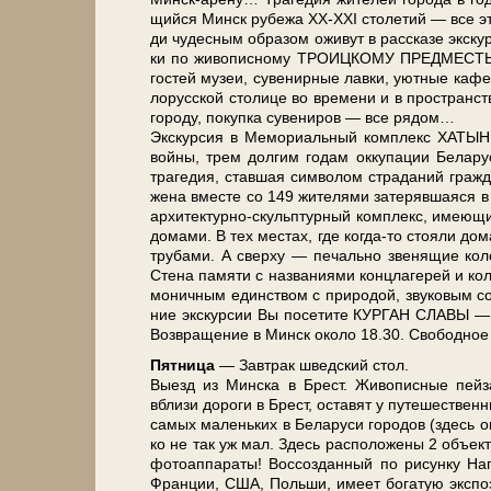
щий­ся Минск ру­бе­жа ХХ-ХХI сто­ле­тий — все это 
ди чу­дес­ным об­ра­зом ожи­вут в рас­ска­зе экс­ку
ки по жи­во­пис­но­му ТРО­ИЦКО­МУ ПРЕД­МЕСТЬЮ, г
го­стей му­зеи, су­ве­нир­ные лав­ки, уют­ные ка­ф
ло­рус­ской сто­ли­це во вре­ме­ни и в про­стран­
го­ро­ду, по­куп­ка су­ве­ни­ров — все ря­дом…
Экс­кур­сия в Ме­мо­ри­аль­ный ком­плекс ХАТЫНЬ (
вой­ны, трем дол­гим го­дам ок­ку­па­ции Бе­ла­ру
тра­ге­дия, став­шая сим­во­лом стра­да­ний граж­д
же­на вме­сте со 149 жи­те­ля­ми за­те­ряв­шая­ся
архитектурно-скульптурный ком­плекс, имею­щий пл
до­ма­ми. В тех ме­стах, где когда-то сто­я­ли до­
тру­ба­ми. А свер­ху — пе­чаль­но зве­ня­щие ко­
Сте­на па­мя­ти с на­зва­ни­я­ми конц­ла­ге­рей и ко
мо­нич­ным един­ством с при­ро­дой, зву­ко­вым со­пр
ние экс­кур­сии Вы по­се­ти­те КУРГАН СЛАВЫ — па
Воз­вра­ще­ние в Минск око­ло 18.30. Сво­бод­ное 
Пят­ни­ца
— Завтрак швед­ский стол.
Выезд из Мин­ска в Брест. Живописные пей­за­жи 
вбли­зи до­ро­ги в Брест, оста­вят у пу­те­ше­ст
са­мых ма­лень­ких в Бе­ла­ру­си го­ро­дов (здесь ок
ко не так уж мал. Здесь рас­по­ло­же­ны 2 объ­е
фотоаппараты! Воссозданный по ри­сун­ку На­
Фран­ции, США, Поль­ши, име­ет бо­га­тую экс­по­