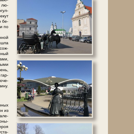
е лю­
­гул­
е­кут
о бе­
ки по
н­ной
о­шла
 сож­
енный
а­ми,
ны­ми
вень,
 гар­
ю­че­
и­ну.
н­ных
ин из
а­ле­
фоны-
­роя
уста­