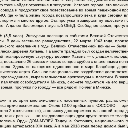
то­же най­дет от­ра­же­ние в экс­кур­сии. История го­ро­да, его ве­ли­ки
р­со­во­да и про­дол­жат свое по­вест­во­ва­ние во вре­мя пе­ше­ход­ной про
де ки­пе­ла жизнь го­ро­да по­за­про­шло­го ве­ка и ку­да се­год­ня вл
е, корч­мы и мно­гое дру­гое. Эта про­гул­ка и за­вер­шит пу­те­ше­ствие п
стве. А далее Вас ожи­да­ет вкус­ный ОБЕД. Сво­бод­ное вре­мя, про­гул­
3,5 ча­са). Экс­кур­сия по­свя­ще­на со­бы­ти­ям Ве­ли­кой Оте­че­стве
­си. В день ве­сен­не­го рав­но­ден­ствия, 22 мар­та 1943 го­да, про­из
ан­ско­го на­се­ле­ния в го­ды Ве­ли­кой Оте­че­ствен­ной вой­ны — бы­ла
 в ле­сах де­рев­ня Ха­тынь. На ме­сте тра­ге­дии был со­здан величеств
а­ни­ро­воч­ную ст­рук­ту­ру де­рев­ни Ха­тынь — с ули­ца­ми, ко­лод­ц
ма, по­став­ле­но 26 сим­во­ли­че­ских венцов-срубов с опа­лен­ны­ми печ­
ло­ко­ла. Здесь же на­хо­дят­ся един­ствен­ное в ми­ре Кладбище де­ре­
­ли­че­ством жертв. Силь­ное эмо­цио­наль­ное воз­дей­ствие до­сти­га­ет­ся
о­вож­де­ни­ем, вы­ра­зи­тель­но­стью ар­хи­тек­ту­ры и пла­сти­ки. В за­кл
­мят­ник осво­бо­ди­те­лям Мин­ска, смо­же­те под­нять­ся на его вер­ш
вре­мя, про­гул­ки по го­ро­ду — все ря­дом! Ноч­лег в Мин­ске.
и ис­то­рия мно­го­чис­лен­ных на­се­лен­ных пунк­тов, рас­по­ло­же
вен­ни­ка яр­кие вос­по­ми­на­ния. Около 12.00 прибытие в КОССОВО — од
о­ло 2 ты­сяч че­ло­век), а по чис­лу до­сто­при­ме­ча­тель­но­стей го­род д
к­та, та­ких раз­ных — но так дополняющих друг дру­га: готовьте теле
по­лео­на Ор­ды ДОМ-МУЗЕЙ Та­де­уша Ко­стюш­ко, национального ге
зи­цию ар­те­фак­тов XIX ве­ка. А в мае 2018 го­да пе­ред до­мом был 