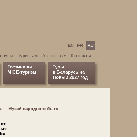
EN
FR
RU
бонусы
Туристам
Агентствам
Контакты
Гостиницы
Туры
MICE-туризм
в Беларусь на
Новый 2027 год
а — Музей народного быта
чти
ние
 Бе­