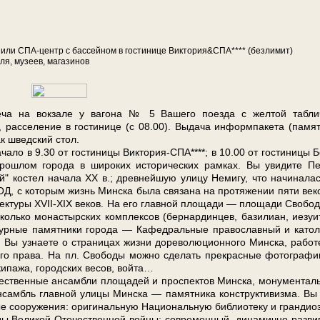
а­са) или СПА-центр с бас­сей­ном в го­сти­ни­це Виктория&СПА**** (безлимит)
­ля, му­зеев, ма­га­зи­нов
 на вок­за­ле у ва­го­на № 5 Ва­ше­го по­ез­да с жел­той таб­лич
­се­ле­ние в го­сти­ни­це (с 08.00). Вы­да­ча ин­форм­па­ке­та (па­мят
ак швед­ский стол.
ло в 9.30 от го­сти­ни­цы Виктория-СПА****; в 10.00 от го­сти­ни­цы Б
ро­шлом го­ро­да в ши­ро­ких ис­то­ри­че­ских рам­ках. Вы уви­ди­те П
 ко­стел на­ча­ла ХХ в.; древ­ней­шую ули­цу Не­ми­гу, что на­чи­на­ла
 с ко­то­рым жизнь Мин­ска бы­ла свя­за­на на про­тя­же­нии пя­ти ве­к
и­тек­ту­ры XVII-XIX ве­ков. На его глав­ной пло­ща­ди — пло­ща­ди Сво­бо
сколь­ко мо­на­стыр­ских ком­плек­сов (бер­нар­дин­цев, ба­зи­ли­ан, иезуи­
ур­ные па­мят­ни­ки го­ро­да — Ка­фед­раль­ные пра­во­слав­ный и ка­то­л
Вы узна­е­те о стра­ни­цах жиз­ни до­ре­во­лю­ци­он­но­го Мин­ска, ра­бо­т
­ско­го пра­ва. На пл. Сво­бо­ды мож­но сде­лать пре­крас­ные фо­то­гра­ф
­па­жа, го­род­ских ве­сов, вой­та…
ественные ан­сам­бли пло­ща­дей и про­спек­тов Мин­ска, мо­ну­мен­тал
 ан­самбль глав­ной ули­цы Мин­ска — па­мят­ни­ка кон­ст­рук­ти­виз­ма. Вы
е со­ору­же­ния: оригинальную На­ци­о­наль­ную биб­лио­те­ку и гран­ди­о
Ве­ли­кой Оте­че­ствен­ной вой­ны; со­вре­мен­ный, ди­на­мич­но раз­ви