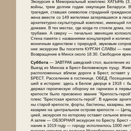
Экс­кур­сия в Ме­мо­ри­аль­ный ком­плекс ХАТЫНЬ (3,5 ч
вой­ны, трем дол­гим го­дам ок­ку­па­ции Бе­ла­ру­си. 
тра­ге­дия, став­шая сим­во­лом стра­да­ний граж­дан­ск
же­на вме­сте со 149 жи­те­ля­ми за­те­ряв­шая­ся в ле
архитектурно-скульптурный ком­плекс, имею­щий пла­ни­
до­ма­ми. В тех ме­стах, где когда-то сто­я­ли до­ма, п
тру­ба­ми. А свер­ху — пе­чаль­но зве­ня­щие ко­ло­ко
Сте­на па­мя­ти с на­зва­ни­я­ми конц­ла­ге­рей и ко­ли­ч
мо­нич­ным един­ством с при­ро­дой, зву­ко­вым со­про­вож
ние экс­кур­сии Вы по­се­ти­те КУРГАН СЛАВЫ — па­мят­
Воз­вра­ще­ние в Минск око­ло 18.30. Сво­бод­ное вре­м
Суб­бо­та
— ЗАВ­ТРАК швед­ский стол, вы­се­ле­ние из г
Выезд из Мин­ска в Брест-Беловежскую пу­щу. Живопис
рас­по­ло­жен­ных вбли­зи до­ро­ги в Брест, оста­вят 
БРЕСТ. Расселение в го­сти­ни­це, ОБЕД. По­се­ще­н
шей в ис­то­рию: здесь в Бе­лом двор­це в 1918 г. бы
дер­жал ге­ро­и­че­скую обо­ро­ну ее гар­ни­зон в пер­
кре­по­сти бы­ло присвоено звание "Крепость-геро
плекс "Брест­ская крепость-герой". В еди­ном архите
ны ста­рой кре­по­сти, фор­ты, ба­сти­о­ны, ка­зар­мы, м
ка­зар­ме на цен­траль­ном ост­ро­ве кре­по­сти — Ци­та
ци­ей, экскурсия по ко­то­ро­му оста­вит сильное впе­ч
А затем — ОБЗОРНАЯ экскурсия по Бре­сту. Брест — ст
на­ние в 1019 го­ду — го­ро­ду ис­пол­ни­лось 1000 лет
рус­ских го­ро­дов он по­лу­чил Маг­де­бург­ское пра­во