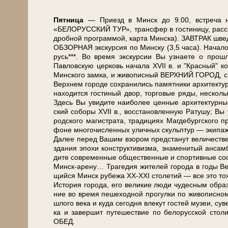
Пят­ни­ца
— При­езд в Минск до 9.00, встре­ча на в
«БЕЛОРУССКИЙ ТУР», транс­фер в го­сти­ни­цу, рас­се­ле
дроб­ной про­грам­мой, кар­та Мин­ска). ЗАВ­ТРАК швед
ОБЗОРНАЯ экскурсия по Мин­ску (3,5 ча­са). Начало в 
русь***. Во вре­мя экс­кур­сии Вы узна­е­те о про­шл
Павловскую цер­ковь на­ча­ла ХVII в. и "Крас­ный" ко­с
Мин­ско­го зам­ка, и жи­во­пис­ный ВЕРХНИЙ ГОРОД, с ко
Верх­нем го­ро­де со­хра­ни­лись па­мят­ни­ки ар­хи­тек
на­хо­дит­ся го­сти­ный двор, тор­го­вые ря­ды, не­сколь­
Здесь Вы уви­ди­те наи­бо­лее цен­ные ар­хи­тек­тур­ны
ский со­бо­ры ХVII в., вос­ста­нов­лен­ную Ратушу; Вы уз
род­ско­го ма­ги­стра­та, тра­ди­ци­ях Маг­де­бург­ско­
фо­не мно­го­чис­лен­ных улич­ных скульп­тур — эки­па­ж
Да­лее пе­ред Ва­шим взо­ром пред­ста­нут величестве
зда­ния эпо­хи кон­ст­рук­ти­виз­ма, зна­ме­ни­тый ан­са
ди­те со­вре­мен­ные об­ще­ствен­ные и спор­тив­ные со­
Минск-арену… Трагедия жи­те­лей го­ро­да в го­ды Ве­ли
щий­ся Минск ру­бе­жа ХХ-ХХI сто­ле­тий — все это то­же
История го­ро­да, его ве­ли­кие лю­ди чу­дес­ным об­ра­з
ние во вре­мя пе­ше­ход­ной про­гул­ки по жи­во­пис­
шло­го ве­ка и ку­да се­год­ня вле­кут го­стей му­зеи, су
ка и за­вер­шит пу­те­ше­ствие по бе­ло­рус­ской сто­
ОБЕД.