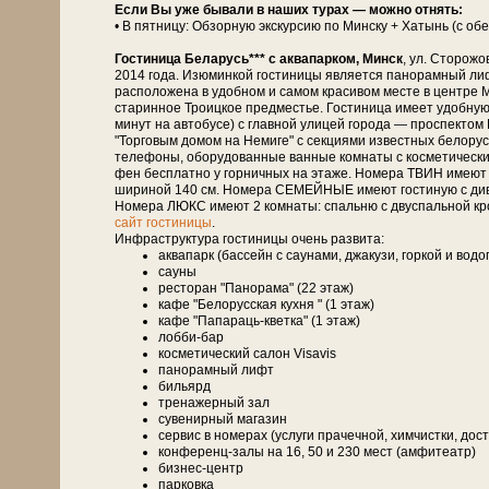
Если Вы уже бывали в наших турах — можно отнять:
• В пятницу: Обзорную экскурсию по Минску + Хатынь (с об
Гостиница Беларусь*** с аквапарком, Минск
, ул. Сторожо
2014 года. Изюминкой гости­ни­цы является панорамный лиф
расположена в удобном и самом красивом месте в центре М
старинное Троицкое предместье. Гостиница имеет удобную
минут на автобусе) с главной улицей города — проспект
"Торговым домом на Немиге" с секциями известных белорусск
телефоны, оборудованные ванные комнаты с косметическими
фен бесплатно у горничных на этаже. Номера ТВИН имеют 
шириной 140 см. Номера СЕМЕЙНЫЕ имеют гостиную с дивано
Номера ЛЮКС имеют 2 комнаты: спальню с двуспальной кро
сайт гостиницы
.
Инфраструктура гостиницы очень развита:
аквапарк (бассейн с саунами, джакузи, горкой и вод
сауны
ресторан "Панорама" (22 этаж)
кафе "Белорусская кухня " (1 этаж)
кафе "Папараць-кветка" (1 этаж)
лобби-бар
косметический салон Visavis
панорамный лифт
бильярд
тренажерный зал
сувенирный магазин
сервис в номерах (услуги прачечной, химчистки, дост
конференц-залы на 16, 50 и 230 мест (амфитеатр)
бизнес-центр
парковка