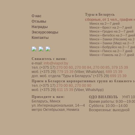
Туры в Беларусь
О нас
сборные, от 1 чел., график 
Отзывы
Минск на 2—7 дней
Награды
Минск—Брест на 2—7 дней
Минск—Гродно на 2—7 дней
Экскурсоводы
Минск—Витебск на 2—7 дне
Контакты
Минск—Замки (Несвиж) на 2
Минск—Замки (Мир) на 2—7 
Минск—Бобруйск на 2—7 дн
Минск—Пинск на 2—7 дней
Минск—Гомель на 2—7 дней
Свяжитесь с нами:
e-mail:
info@viapol.by
тел. (+375 17)
270 00 60
,
270 00 84
,
270 00 85
,
379 15 39
моб. (+375 29)
779 15 39
(Viber, WhatsApp),
689 15 39
доп. моб. отдела "Туры в Беларусь" (+375 29)
699 15 39
Прием в Беларуси корпоративных групп из ближнего 
тел. (+375 17)
270 00 80
,
270 00 90
моб. (+375 29)
611 15 39
(Viber, WhatsApp)
Приходите к нам:
ОДО ВИАПОЛЬ
УНП 10
Беларусь, Минск
Время работы: 9.00—19.0
ул. Интернациональная, 14—4
Суббота: 10.00—14.00
метро Октябрьская, Немига
Воскресенье: выходной