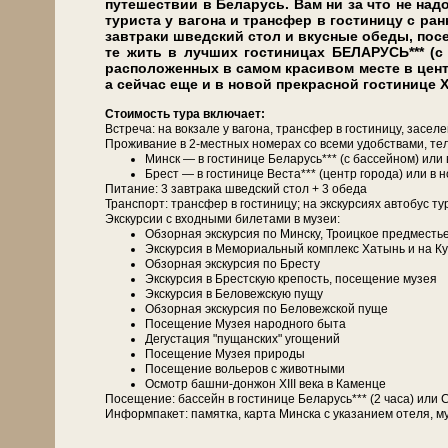
пу­те­ше­ствии в Бе­ла­русь. Вам ни за что не на­д
ту­ри­ста у ва­го­на и транс­фер в го­сти­ни­цу с ра
завтраки швед­ский стол и вкус­ные обе­ды, посе
те жить в луч­ших го­сти­ни­цах БЕЛАРУСЬ*** (
расположенных в самом красивом месте в центр
а сей­час еще и в но­вой прекрасной го­сти­ни­це
Сто­и­мость ту­ра вклю­ча­ет:
Встреча: на вок­за­ле у ва­го­на, транс­фер в го­сти­ни­цу, за­се­л
Про­жи­ва­ние в 2-местных но­ме­рах со все­ми удоб­ства­ми, те­л
Минск — в го­сти­ни­це Бе­ла­русь*** (с бас­сей­ном) и
Брест — в го­сти­ни­це Веста*** (центр го­ро­да) или в
Питание: 3 зав­тра­ка швед­ский стол + 3 обе­да
Транс­порт: транс­фер в го­сти­ни­цу; на экс­кур­си­ях ав­то­бус ту
Экскурсии с вход­ны­ми би­ле­та­ми в му­зеи:
Об­зор­ная экскурсия по Мин­ску, Тро­иц­кое пред­ме­сть
Экс­кур­сия в Ме­мо­ри­аль­ный ком­плекс Ха­тынь и на К
Об­зор­ная экскурсия по Бре­сту
Экс­кур­сия в Брестскую кре­пость, посещение му­зея
Экс­кур­сия в Бе­ло­веж­скую пу­щу
Об­зор­ная экскурсия по Бе­ло­веж­ской пуще
По­се­ще­ние Музея на­род­но­го бы­та
Де­гу­ста­ция "пущанских" угощений
По­се­ще­ние Музея при­ро­ды
По­се­ще­ние во­лье­ров с жи­вот­ны­ми
Осмотр башни-донжон ХІІІ ве­ка в Каменце
По­се­ще­ние: бас­сейн в го­сти­ни­це Бе­ла­русь*** (2 ча­са) 
Ин­форм­па­кет: па­мят­ка, кар­та Мин­ска с ука­за­ни­ем оте­ля, му