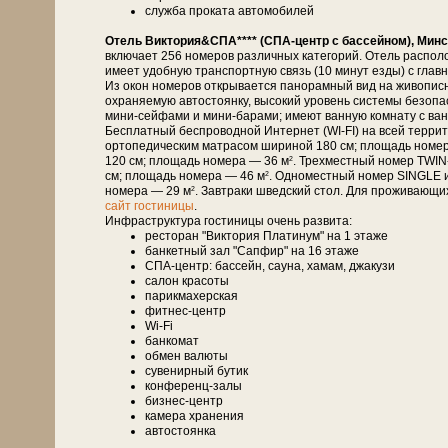
служба проката автомобилей
Отель Виктория&СПА**** (СПА-центр с бассейном), Минс
включает 256 номеров различных категорий. Отель распол
имеет удобную транспортную связь (10 минут езды) с глав
Из окон номеров открывается панорамный вид на живописн
охраняемую автостоянку, высокий уровень системы безоп
мини-сейфами и мини-барами; имеют ванную комнату с ванн
Бесплатный беспроводной Интернет (WI-FI) на всей терри
ортопедическим матрасом шириной 180 см; площадь номе
120 см; площадь номера — 36 м
. Трехместный номер TWIN
2
см; площадь номера — 46 м
. Одноместный номер SINGLE 
2
номера — 29 м
. Завтраки шведский стол. Для проживающи
2
сайт гостиницы
.
Инфраструктура гостиницы очень развита:
ресторан "Виктория Платинум" на 1 этаже
банкетный зал "Сапфир" на 16 этаже
СПА-центр: бассейн, сауна, хамам, джакузи
салон красоты
парикмахерская
фитнес-центр
Wi-Fi
банкомат
обмен валюты
сувенирный бутик
конференц-залы
бизнес-центр
камера хранения
автостоянка