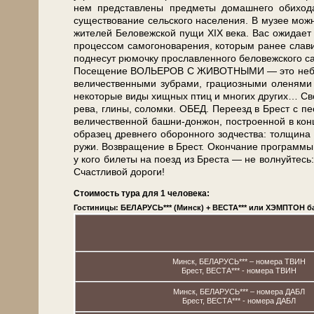
нем пред­став­ле­ны пред­ме­ты до­маш­не­го оби
существование сельского на­се­ле­ния. В музее мож­но
жи­те­лей Бе­ло­веж­ской пу­щи XIX ве­ка. Вас ожи­д
процессом самогоноварения, ко­то­рым ранее славилас
поднесут рюмочку прославленного беловежского са­мо
По­се­ще­ние ВОЛЬЕРОВ С ЖИВОТНЫМИ — это не­боль­ш
величественными зубрами, грациозными оленями и
некоторые ви­ды хищных птиц и мно­гих дру­гих… Сво­бод
ре­ва, гли­ны, со­лом­ки. ОБЕД. Пе­ре­езд в Брест с пе
ве­ли­че­ствен­ной башни-донжон, по­стро­ен­ной в кон­
об­ра­зец древ­не­го обо­рон­но­го зод­че­ства: тол­щи
ру­жи. Воз­вра­ще­ние в Брест. Окон­ча­ние про­грам­мы
у кого би­ле­ты на по­езд из Бре­ста — не волнуйтесь:
Счастливой до­ро­ги!
Стоимость тура для 1 человека:
Гостиницы: БЕЛАРУСЬ*** (Минск) + ВЕСТА*** или ХЭМПТОН ба
Минск, БЕЛАРУСЬ*** – номера ТВИН
Брест, ВЕСТА*** - номера ТВИН
Минск, БЕЛАРУСЬ*** – номера ДАБЛ
Брест, ВЕСТА*** - номера ДАБЛ