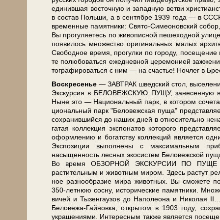
еди­нив­шая во­сточ­ную и за­пад­ную вет­ви хри­сти­ан­
в со­став Поль­ши, а в сен­тяб­ре 1939 го­да — в СССР.
вре­мен­ные па­мят­ни­ки: Свято-Симеоновский со­бор, Н
Вы про­гу­ля­е­тесь по жи­во­пис­ной пе­ше­ход­ной ул
появилось мно­же­ство ори­ги­наль­ных ма­лых ар­хи­
Сво­бод­ное вре­мя, про­гул­ки по го­ро­ду, посещени
те по­лю­бо­вать­ся еже­днев­ной це­ре­мо­ни­ей за­жж
то­гра­фи­ро­вать­ся с ним — на сча­стье! Ноч­лег в Бре­
Вос­кре­се­нье
— ЗАВ­ТРАК швед­ский стол, вы­се­ле­ние
Экс­кур­сия в БЕЛОВЕЖСКУЮ ПУЩУ, за­не­сен­ную в Сп
Ныне это — На­ци­о­наль­ный парк, в ко­то­ром со­че­та
ци­о­наль­ный парк "Бе­ло­веж­ская пу­ща" пред­став­
со­хра­нив­ший­ся до на­ших дней в от­но­си­тель­н
га­тая кол­лек­ция экс­по­на­тов ко­то­ро­го пред­став
оформлению и богатству кол­лек­ций яв­ля­ет­ся од­н
Экспозиции выполнены с максимальным прибл
насыщенность лесных экосистем Бе­ло­веж­ской пу­щи,
Во вре­мя ОБЗОРНОЙ ЭКСКУРСИИ ПО ПУЩЕ Вы по­зн
растительным и животным ми­ром. Здесь растут релик
ное раз­но­об­ра­зие ми­ра жи­вот­ных. Вы смо­же­те 
350-летнюю сосну, ис­то­ри­че­ские па­мят­ни­ки. Множ
ви­чей и Ты­зен­гау­зов до На­по­лео­на и Ни­ко­ла
Беловежа-Гайновка, открытом в 1903 го­ду, со­хра­н
украшениями. Интересным так­же яв­ля­ет­ся п