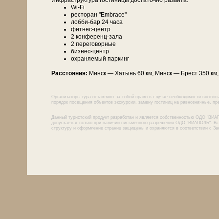
Инфраструктура гостиницы достаточно развита:
Wi-Fi
ресторан "Embrace"
лобби-бар 24 часа
фитнес-центр
2 конференц-зала
2 переговорные
бизнес-центр
охраняемый паркинг
Расстояния:
Минск — Ха­тынь 60 км, Минск — Брест 350 км, 
Организаторы тура оставляют за собой право в случае необходимости вносить
порядок посещения объектов экскурсии, замену гостиниц на равнозначные, пре
Данный туристский продукт разработан и является собственностью ОДО "ВИА
допускается только при наличии письменного разрешения ОДО "ВИАПОЛЬ". Все
структуру и оформление страниц защищены и охраняются в соответствии с За