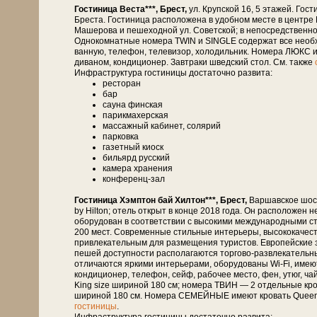
Гостиница Веста***, Брест,
ул. Крупской 16, 5 этажей. Гости
Бреста. Гостиница расположена в удобном месте в центре
Машерова и пешеходной ул. Советской; в непосредственной бл
Однокомнатные номера TWIN и SINGLE содержат все необхо
ванную, телефон, телевизор, холодильник. Номера ЛЮКС и
диваном, кондиционер. Завтраки шведский стол. См. также
Инфраструктура гостиницы достаточно развита:
ресторан
бар
сауна финская
парикмахерская
массажный кабинет, солярий
парковка
газетный киоск
бильярд русский
камера хранения
конференц-зал
Гостиница Хэмптон бай Хилтон***, Брест,
Варшавское шосс
by Hilton; отель открыт в конце 2018 года. Он расположен 
оборудован в соответствии с высокими международными с
200 мест. Современные стильные интерьеры, высококачеств
привлекательным для размещения туристов. Европейские з
пешей доступности располагаются торгово-развлекательны
отличаются яркими интерьерами, оборудованы Wi-Fi, имею
кондиционер, телефон, сейф, рабочее место, фен, утюг, 
King size шириной 180 см; номера ТВИН — 2 отдельные кро
шириной 180 см. Номера СЕМЕЙНЫЕ имеют кровать Queen 
гостиницы
.