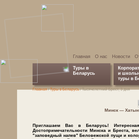
Главная
О нас
Новости
О
Туры в
Корпора
Беларусь
и школь
туры в Б
Главная
/
Туры в Беларусь
/
Тысячелетний Брест, 3 дня
Минск — Хатын
Приглашаем Вас в Бе­ла­русь! Интересна
Достопримечательности Мин­ска и Бре­ста, вел
"заповедный на­пев" Бе­ло­веж­ской пу­щи и ко­ло