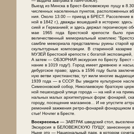
— выдача зав­тра­ка в ланч-боксе).
Выезд из Мин­ска в Брест-Беловежскую пу­щу в 8.30 от
чис­лен­ных на­се­лен­ных пунк­тов, рас­по­ло­жен­ных вбл
ния. Около 13.00 — приезд в БРЕСТ. Расселение в 
ной в 1842 г.), два­жды во­шед­шей в ис­то­рию: здесь
си­ей и Гер­ма­ни­ей; и здесь дер­жал ге­ро­и­че­скую о
мае 1965 го­да Брест­ской кре­по­сти бы­ло пр
величественный мемориальный ком­плекс "Брест­ск
сам­бле ме­мо­ри­а­ла пред­став­ле­ны ру­и­ны ста­рой кр
скульп­тур­ные ком­по­зи­ции. В ста­рин­ной ка­зар­м
МУЗЕЙ Брест­ской кре­по­сти с бо­га­той экс­по­зи­ци­ей
А затем — ОБЗОРНАЯ экскурсия по Бре­сту. Брест — ст
на­ние в 1019 го­ду!). Город име­ет древ­нюю и на­сы­щ
де­бург­ское пра­во; здесь в 1596 го­ду бы­ла за­клю­ч
ную вет­ви хри­сти­ан­ства; тут жи­ли мно­гие вы­да­ю­щ
1939 го­да — в СССР. Вы уви­ди­те куль­тур­ное на­сле­
Симеоновский со­бор, Ни­ко­ла­ев­скую брат­скую цер­ков
ной пе­ше­ход­ной ули­це го­ро­да — на ней и на при
наль­ных ма­лых ар­хи­тек­тур­ных форм: фонарей, ска­
го­ро­ду, посещение ма­га­зи­нов… И не упустите аттра
ре­мо­ни­ей за­жже­ния ретро-фонарей фо­нар­щи­ком в 
стье! Ноч­лег в Бре­сте.
Вос­кре­се­нье
— ЗАВ­ТРАК швед­ский стол, вы­се­ле­ние
Экс­кур­сия в БЕЛОВЕЖСКУЮ ПУЩУ, за­не­сен­ную в Сп
Ныне это — На­ци­о­наль­ный парк, в ко­то­ром со­че­та