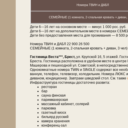
Номера ТВИН и ДАБЛ
СЕМЕЙНЫЕ (1 комната, 2-спальная кровать + диван, 
Дети 6—16 лет на основном месте — минус 1 000 рос. руб.
Дети 6—16 лет на дополнительном месте в номерах СЕМ
Дети без предоставления места для проживания — 8 500 рос.
Номера ТВИН и ДАБЛ 22 900 26 500
СЕМЕЙНЫЕ (1 комната, 2-спальная кровать + диван, 3 чел)
Гостиница Веста***, Брест,
ул. Крупской 16, 5 этажей. Гости
Бреста. Гостиница расположена в удобном месте в центре
Машерова и пешеходной ул. Советской; в непосредственной бл
Однокомнатные номера TWIN и SINGLE содержат все необхо
ванную, телефон, телевизор, холодильник. Номера ЛЮКС и
диваном, кондиционер. Завтраки шведский стол. См. также
Инфраструктура гостиницы достаточно развита:
ресторан
бар
сауна финская
парикмахерская
массажный кабинет, солярий
парковка
газетный киоск
бильярд русский
камера хранения
конференц-зал