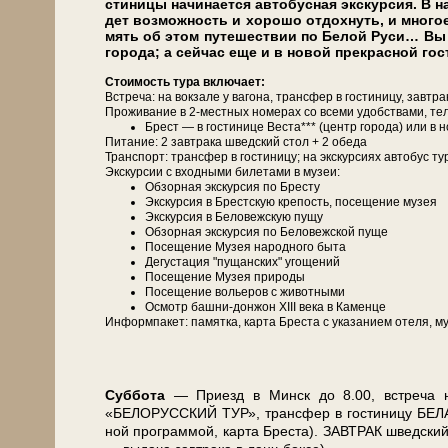
сти­ни­цы на­чи­на­ет­ся ав­то­бус­ная экскурсия. В н
дет воз­мож­ность и хо­ро­шо от­дох­нуть, и мно­го
мять об этом пу­те­ше­ствии по Бе­лой Ру­си… Вы б
го­ро­да; а сей­час еще и в но­вой прекрасной го­
Сто­и­мость ту­ра вклю­ча­ет:
Встреча: на вок­за­ле у ва­го­на, транс­фер в го­сти­ни­цу, завт
Про­жи­ва­ние в 2-местных но­ме­рах со все­ми удоб­ства­ми, те­л
Брест — в го­сти­ни­це Веста*** (центр го­ро­да) или в
Питание: 2 зав­тра­ка швед­ский стол + 2 обе­да
Транс­порт: транс­фер в го­сти­ни­цу; на экс­кур­си­ях ав­то­бус ту
Экскурсии с вход­ны­ми би­ле­та­ми в му­зеи:
Об­зор­ная экскурсия по Бре­сту
Экс­кур­сия в Брестскую кре­пость, посещение му­зея
Экс­кур­сия в Бе­ло­веж­скую пу­щу
Об­зор­ная экскурсия по Бе­ло­веж­ской пуще
По­се­ще­ние Музея на­род­но­го бы­та
Де­гу­ста­ция "пущанских" угощений
По­се­ще­ние Музея при­ро­ды
По­се­ще­ние во­лье­ров с жи­вот­ны­ми
Осмотр башни-донжон ХІІІ ве­ка в Каменце
Ин­форм­па­кет: па­мят­ка, кар­та Бре­ста с ука­за­ни­ем оте­ля, му
Суб­бо­та
— При­езд в Минск до 8.00, встре­ча на в
«БЕЛОРУССКИЙ ТУР», транс­фер в го­сти­ни­цу БЕЛАРУС
ной про­грам­мой, кар­та Бре­ста). ЗАВ­ТРАК швед­ский