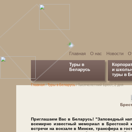
Главная
О нас
Новости
О
Туры в
Корпора
Беларусь
и школь
туры в Б
Главная
/
Туры в Беларусь
/
Тысячелетний Брест, 2 дня
Брес
Приглашаем Вас в Бе­ла­русь! "За­по­вед­ный на­пев
все­мир­но из­вест­ный ме­мо­ри­ал в Брест­ской к
встре­чи на вок­за­ле в Мин­ске, транс­фе­ра в го­