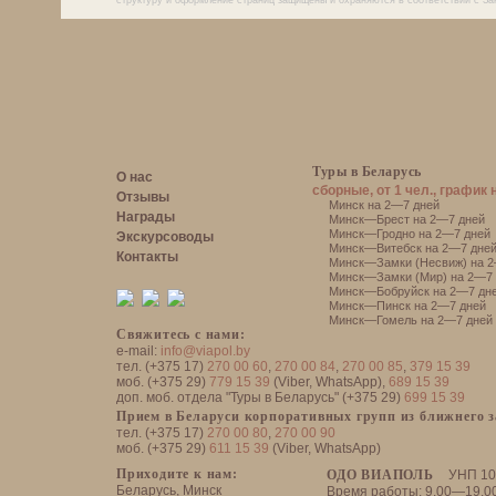
структуру и оформление страниц защищены и охраняются в соответствии с За
Туры в Беларусь
О нас
сборные, от 1 чел., график 
Отзывы
Минск на 2—7 дней
Награды
Минск—Брест на 2—7 дней
Минск—Гродно на 2—7 дней
Экскурсоводы
Минск—Витебск на 2—7 дне
Контакты
Минск—Замки (Несвиж) на 2
Минск—Замки (Мир) на 2—7 
Минск—Бобруйск на 2—7 дн
Минск—Пинск на 2—7 дней
Минск—Гомель на 2—7 дней
Свяжитесь с нами:
e-mail:
info@viapol.by
тел. (+375 17)
270 00 60
,
270 00 84
,
270 00 85
,
379 15 39
моб. (+375 29)
779 15 39
(Viber, WhatsApp),
689 15 39
доп. моб. отдела "Туры в Беларусь" (+375 29)
699 15 39
Прием в Беларуси корпоративных групп из ближнего 
тел. (+375 17)
270 00 80
,
270 00 90
моб. (+375 29)
611 15 39
(Viber, WhatsApp)
Приходите к нам:
ОДО ВИАПОЛЬ
УНП 10
Беларусь, Минск
Время работы: 9.00—19.0