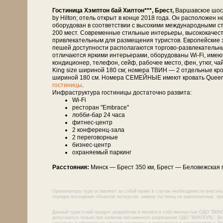
Гостиница Хэмптон бай Хилтон***, Брест,
Варшавское шосс
by Hilton; отель открыт в конце 2018 года. Он расположен 
оборудован в соответствии с высокими международными с
200 мест. Современные стильные интерьеры, высококачеств
привлекательным для размещения туристов. Европейские з
пешей доступности располагаются торгово-развлекательны
отличаются яркими интерьерами, оборудованы Wi-Fi, имею
кондиционер, телефон, сейф, рабочее место, фен, утюг, 
King size шириной 180 см; номера ТВИН — 2 отдельные кро
шириной 180 см. Номера СЕМЕЙНЫЕ имеют кровать Queen 
гостиницы
.
Инфраструктура гостиницы достаточно развита:
Wi-Fi
ресторан "Embrace"
лобби-бар 24 часа
фитнес-центр
2 конференц-зала
2 переговорные
бизнес-центр
охраняемый паркинг
Расстояния:
Минск — Брест 350 км, Брест — Бе­ло­веж­ская 
Организаторы тура оставляют за собой право в случае необходимости вносить
порядок посещения объектов экскурсии, замену гостиниц на равнозначные, пре
Данный туристский продукт разработан и является собственностью ОДО "ВИА
допускается только при наличии письменного разрешения ОДО "ВИАПОЛЬ". Все