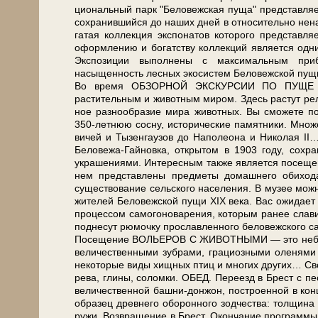
ци­о­наль­ный парк "Бе­ло­веж­ская пу­ща" пред­став­
со­хра­нив­ший­ся до на­ших дней в от­но­си­тель­н
га­тая кол­лек­ция экс­по­на­тов ко­то­ро­го пред­став
оформлению и богатству кол­лек­ций яв­ля­ет­ся од­н
Экспозиции выполнены с максимальным прибл
насыщенность лесных экосистем Бе­ло­веж­ской пу­щи,
Во вре­мя ОБЗОРНОЙ ЭКСКУРСИИ ПО ПУЩЕ Вы по­зн
растительным и животным ми­ром. Здесь растут релик
ное раз­но­об­ра­зие ми­ра жи­вот­ных. Вы смо­же­те 
350-летнюю сосну, ис­то­ри­че­ские па­мят­ни­ки. Множ
ви­чей и Ты­зен­гау­зов до На­по­лео­на и Ни­ко­ла
Беловежа-Гайновка, открытом в 1903 го­ду, со­хра­н
украшениями. Интересным так­же яв­ля­ет­ся п
нем пред­став­ле­ны пред­ме­ты до­маш­не­го оби
существование сельского на­се­ле­ния. В музее мож­но
жи­те­лей Бе­ло­веж­ской пу­щи XIX ве­ка. Вас ожи­д
процессом самогоноварения, ко­то­рым ранее славилас
поднесут рюмочку прославленного беловежского са­мо
По­се­ще­ние ВОЛЬЕРОВ С ЖИВОТНЫМИ — это не­боль­ш
величественными зубрами, грациозными оленями и
некоторые ви­ды хищных птиц и мно­гих дру­гих… Сво­бод
ре­ва, гли­ны, со­лом­ки. ОБЕД. Пе­ре­езд в Брест с пе
ве­ли­че­ствен­ной башни-донжон, по­стро­ен­ной в кон­
об­ра­зец древ­не­го обо­рон­но­го зод­че­ства: тол­щи
ру­жи. Воз­вра­ще­ние в Брест. Окон­ча­ние про­грам­мы